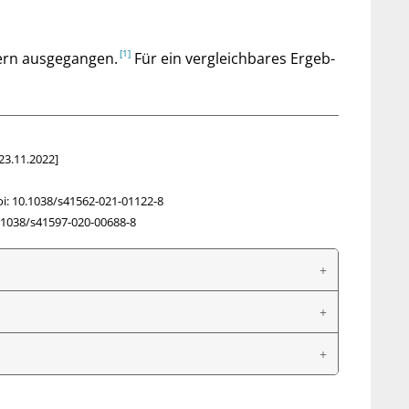
rn aus­ge­gan­gen.
Für ein ver­gleich­ba­res Er­geb­
23.11.2022]
i: 10.1038/s41562-021-01122-8
0.1038/s41597-020-00688-8