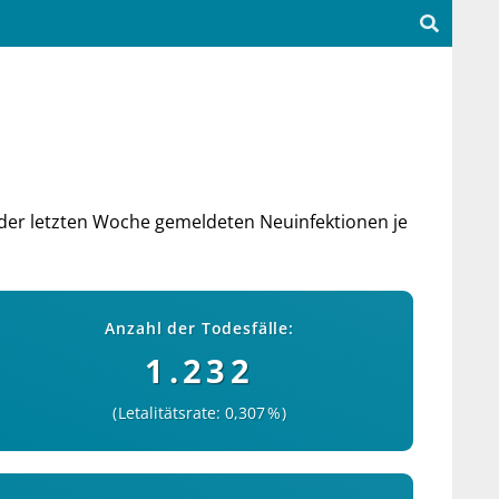
der letz­ten Woche ge­mel­deten Neu­in­fek­tio­nen je
Anzahl der Todesfälle:
1.232
Letalitätsrate: 0,307 %