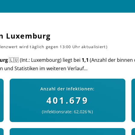
on Luxemburg
urg
🇱🇺 (Int.: Luxembourg) liegt bei
1,1
(An­zahl der bin­nen 
n und Sta­tis­ti­ken im wei­teren Verlauf…
Anzahl der Infektionen:
401.679
Infektionsrate: 62,026 %