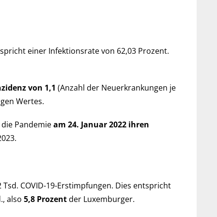
­spricht einer Infek­tions­rate von 62,03 Pro­zent.
nzi­denz von 1,1
(An­zahl der Neu­er­kran­kun­gen je
i­gen Wertes.
 die Pan­de­mie
am 24. Januar 2022 ihren
2023.
sd. COVID-19-Erst­impf­ungen. Dies ent­spricht
., also
5,8 Pro­zent
der Luxem­bur­ger.