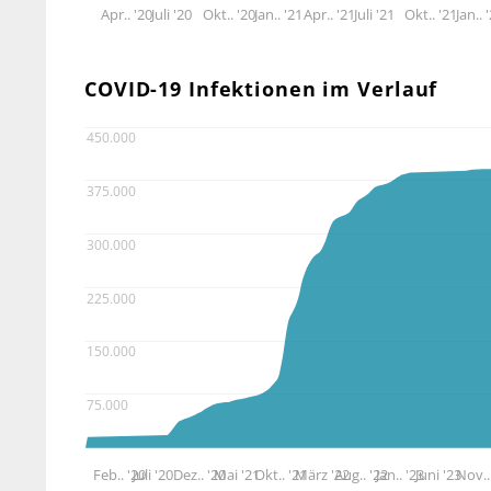
Apr.. '20
Juli '20
Okt.. '20
Jan.. '21
Apr.. '21
Juli '21
Okt.. '21
Jan.. 
COVID-19 Infektionen im Verlauf
450.000
375.000
300.000
225.000
150.000
75.000
Feb.. '20
Juli '20
Dez.. '20
Mai '21
Okt.. '21
März '22
Aug.. '22
Jan.. '23
Juni '23
Nov..