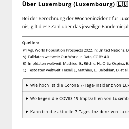
Über Luxemburg (Luxembourg) 🇱🇺
Bei der Be­rech­nung der Wochen­inzi­denz für Luxem
nis, gilt diese Zahl über das je­wei­lige Pan­de­mie­j
Quellen:
Vgl. World Population Prospects 2022, in: United Nations, D
Falldaten weltweit:
Our World in Data
,
CC BY 4.0
Impfdaten weltweit: Mathieu, E., Ritchie, H., Ortiz-Ospina, 
Testdaten weltweit: Hasell, J., Mathieu, E., Beltekian, D. et 
Wie hoch ist die Corona 7-Tage-Inzidenz von L
Wo liegen die COVID-19 Impfzahlen von Luxemb
Kann ich die aktuelle 7-Tages-Inzidenz von L