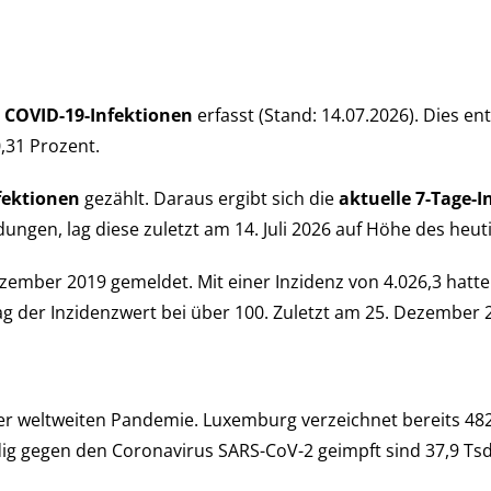
 COVID-19-Infek­tio­nen
er­fasst (Stand: 14.07.2026). Dies ent
 0,31 Pro­zent.
fek­tio­nen
ge­zählt. Daraus er­gibt sich die
aktu­elle 7-Tage-I
dun­gen, lag diese zu­letzt am 14. Juli 2026 auf Höhe des heu­t
mber 2019 ge­mel­det. Mit einer Inzi­denz von 4.026,3 hatte
lag der Inzi­denz­wert bei über 100. Zu­letzt am 25. Dezember 
elt­weiten Pan­de­mie. Luxemburg verzeichnet bereits 482 T
n­dig gegen den Corona­virus SARS-CoV-2 ge­impft sind 37,9 Tsd