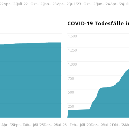
'22
Apr.. '22
Juli '22
Okt.. '22
Jan.. '23
Apr.. '23
Juli '23
Okt.. '23
Jan.. '24
Apr.. '24
Juli
COVID-19 Todesfälle 
1.500
1.250
1.000
750
500
250
 '23
Apr.. '24
Sept.. '24
Feb.. '25
Juli '25
Dez.. '25
Mai '26
Feb.. '20
Juli '20
Dez.. '20
Mai '21
Okt.. '21
Mär