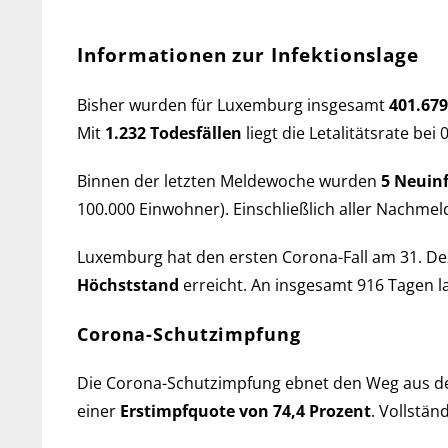
Informationen zur Infektionslage
Bisher wurden für Luxemburg ins­ge­samt
401.679
Mit
1.232 Todes­fällen
liegt die Let­a­li­täts­rate bei
Binnen der letzten Melde­woche wurden
5 Neu­in­
100.000 Einwohner). Ein­schließ­lich aller Nach­mel­
Luxemburg hat den ersten Corona-Fall am 31. Deze
Höchst­stand
er­reicht. An ins­ge­samt 916 Tagen 
Corona-Schutzimpfung
Die Corona-Schutzimpfung ebnet den Weg aus der w
einer
Erst­impf­quote von 74,4 Pro­zent
. Voll­stä