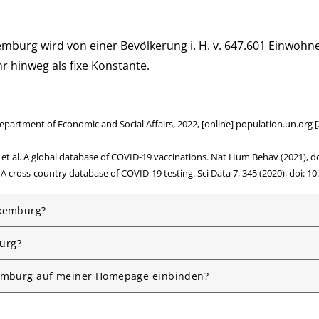
burg wird von einer Be­völ­ke­rung i. H. v. 647.601 Ein­woh­ne
ahr hin­weg als fixe Konstante.
epartment of Economic and Social Affairs, 2022, [online]
population.un.org
[
E. et al. A global database of COVID-19 vaccinations. Nat Hum Behav (2021),
do
al. A cross-country database of COVID-19 testing. Sci Data 7, 345 (2020),
doi: 1
uxemburg?
urg?
uxemburg auf meiner Homepage einbinden?