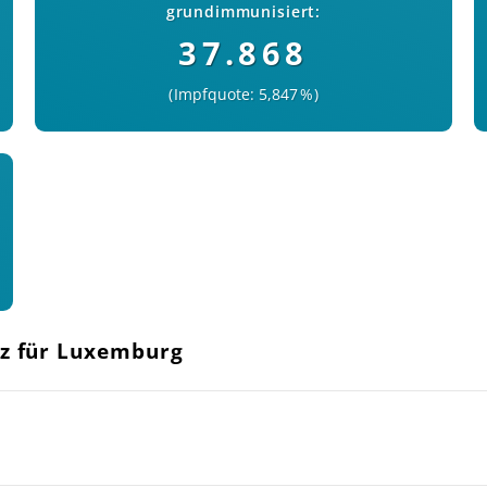
grundimmunisiert:
37.868
Impfquote: 5,847 %
nz für Luxemburg