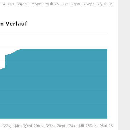
 '24
Okt.. '24
Jan.. '25
Apr.. '25
Juli '25
Okt.. '25
Jan.. '26
Apr.. '26
Juli '26
im Verlauf
z '22
Aug.. '22
Jan.. '23
Juni '23
Nov.. '23
Apr.. '24
Sept.. '24
Feb.. '25
Juli '25
Dez.. '25
Mai '26