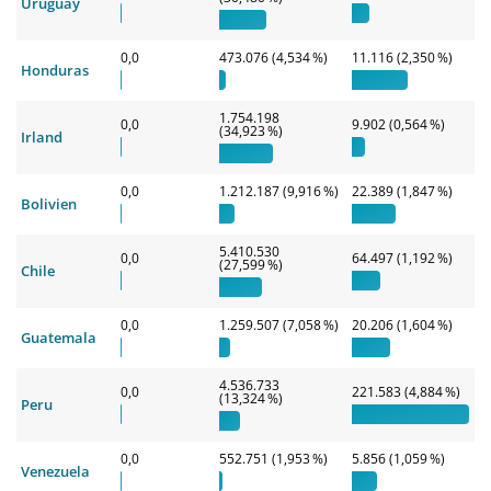
Uruguay
0,0
473.076 (4,534 %)
11.116 (2,350 %)
Honduras
1.754.198
0,0
9.902 (0,564 %)
(34,923 %)
Irland
0,0
1.212.187 (9,916 %)
22.389 (1,847 %)
Bolivien
5.410.530
0,0
64.497 (1,192 %)
(27,599 %)
Chile
0,0
1.259.507 (7,058 %)
20.206 (1,604 %)
Guatemala
4.536.733
0,0
221.583 (4,884 %)
(13,324 %)
Peru
0,0
552.751 (1,953 %)
5.856 (1,059 %)
Venezuela