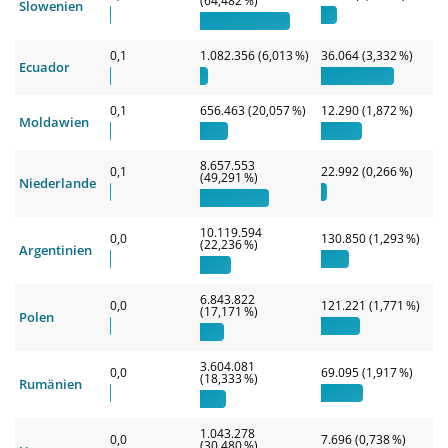
(64,482 %)
Slowenien
0,1
1.082.356 (6,013 %)
36.064 (3,332 %)
Ecuador
0,1
656.463 (20,057 %)
12.290 (1,872 %)
Moldawien
8.657.553
0,1
22.992 (0,266 %)
(49,291 %)
Niederlande
10.119.594
0,0
130.850 (1,293 %)
(22,236 %)
Argentinien
6.843.822
0,0
121.221 (1,771 %)
(17,171 %)
Polen
3.604.081
0,0
69.095 (1,917 %)
(18,333 %)
Rumänien
1.043.278
0,0
7.696 (0,738 %)
(30,480 %)