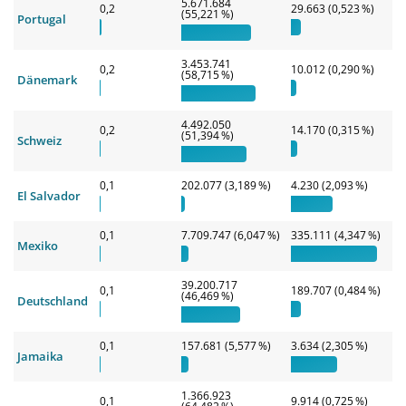
5.671.684
0,2
29.663 (0,523 %)
(55,221 %)
Portugal
3.453.741
0,2
10.012 (0,290 %)
(58,715 %)
Dänemark
4.492.050
0,2
14.170 (0,315 %)
(51,394 %)
Schweiz
0,1
202.077 (3,189 %)
4.230 (2,093 %)
El Salvador
0,1
7.709.747 (6,047 %)
335.111 (4,347 %)
Mexiko
39.200.717
0,1
189.707 (0,484 %)
(46,469 %)
Deutschland
0,1
157.681 (5,577 %)
3.634 (2,305 %)
Jamaika
1.366.923
0,1
9.914 (0,725 %)