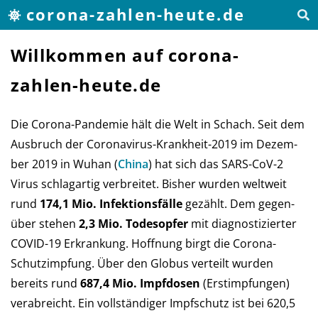
corona-zahlen-heute.de
Willkommen auf corona-
zahlen-heute.de
Die Corona-Pandemie hält die Welt in Schach. Seit dem
Aus­bruch der Corona­virus-Krank­heit-2019 im Dezem­
ber 2019 in Wuhan (
China
) hat sich das SARS-CoV-2
Virus schlag­ar­tig ver­brei­tet. Bis­her wur­den welt­weit
rund
174,1 Mio. Infek­tions­fälle
ge­zählt. Dem gegen­
über ste­hen
2,3 Mio. Todes­opfer
mit diag­nos­ti­zier­ter
COVID-19 Er­kran­kung. Hoff­nung birgt die Corona-
Schutz­imp­fung. Über den Glo­bus verteilt wur­den
bereits rund
687,4 Mio. Impf­do­sen
(Erst­impfun­gen)
ver­ab­reicht. Ein voll­stän­di­ger Impf­schutz ist bei 620,5