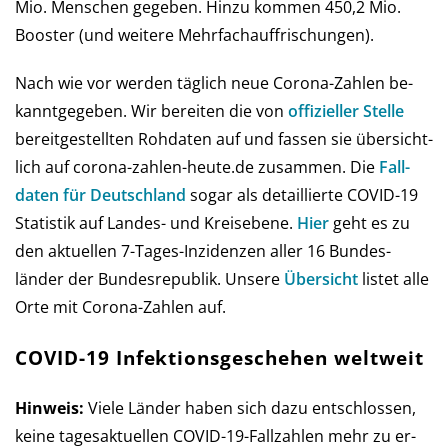
Mio. Men­schen ge­ge­ben. Hin­zu kom­men 450,2 Mio.
Boos­ter (und wei­tere Mehr­fach­auf­frischungen).
Nach wie vor werden täg­lich neue Corona-Zahlen be­
kannt­ge­ge­ben. Wir be­rei­ten die von
offi­ziel­ler Stelle
bereit­ge­stell­ten Roh­daten auf und fas­sen sie über­sicht­
lich auf corona-zahlen-heute.de zu­sam­men. Die
Fall­
daten für Deutsch­land
so­gar als detail­lierte COVID-19
Sta­tis­tik auf Landes- und Kreis­ebene.
Hier
geht es zu
den aktu­el­len 7-Tages-Inzi­den­zen aller 16 Bundes­
länder der Bundes­republik. Unsere
Über­sicht
lis­tet alle
Orte mit Corona-Zahlen auf.
COVID-19 Infektionsgeschehen weltweit
Hinweis:
Viele Länder haben sich da­zu ent­schlos­sen,
keine tages­ak­tu­el­len COVID-19-Fall­zah­len mehr zu er­