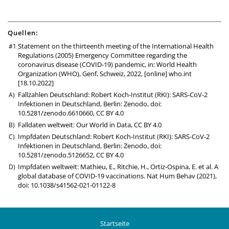
Quellen:
Statement on the thirteenth meeting of the International Health
Regulations (2005) Emergency Committee regarding the
coronavirus disease (COVID-19) pandemic, in: World Health
Organization (WHO), Genf, Schweiz, 2022, [online]
who.int
[18.10.2022]
Fallzahlen Deutschland: Robert Koch-Institut (RKI): SARS-CoV-2
Infektionen in Deutschland, Berlin: Zenodo,
doi:
10.5281/zenodo.6610660
,
CC BY 4.0
Falldaten weltweit:
Our World in Data
,
CC BY 4.0
Impfdaten Deutschland: Robert Koch-Institut (RKI): SARS-CoV-2
Infektionen in Deutschland, Berlin: Zenodo,
doi:
10.5281/zenodo.5126652
,
CC BY 4.0
Impfdaten weltweit: Mathieu, E., Ritchie, H., Ortiz-Ospina, E. et al. A
global database of COVID-19 vaccinations. Nat Hum Behav (2021),
doi: 10.1038/s41562-021-01122-8
Startseite