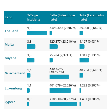
7‑Tage-
Fälle (Infek­tions­
Tote (Letali­täts­
Land
Inzidenz
rate)
rate)
9,3
5.450.663 (7,602 %)
35.000 (0,642 %)
Thailand
3,8
125.377 (23,510 %)
1.167 (0,931 %)
Malta
3,3
75.784 (9,371 %)
1.312 (1,731 %)
Guyana
5.867.249
1,4
40.254 (0,686 %)
(56,497 %)
Griechenland
1,1
401.679 (62,026 %)
1.232 (0,307 %)
Luxemburg
0,9
718.930 (80,237 %)
1.497 (0,208 %)
Zypern