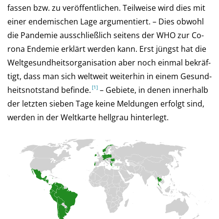
fas­sen bzw. zu ver­öf­fent­li­chen. Teil­weise wird dies mit
einer en­de­mi­schen Lage ar­gu­men­tiert. – Dies ob­wohl
die Pan­de­mie aus­schließ­lich sei­tens der WHO zur Co­
rona En­de­mie er­klärt wer­den kann. Erst jüngst hat die
Welt­ge­sund­heits­or­ga­ni­sa­tion aber noch ein­mal be­kräf­
tigt, dass man sich welt­weit weiter­hin in einem Ge­sund­
heits­not­stand be­finde.
– Ge­biete, in de­nen in­ner­halb
der letz­ten sie­ben Tage keine Mel­dun­gen er­folgt sind,
wer­den in der Welt­karte hell­grau hinterlegt.