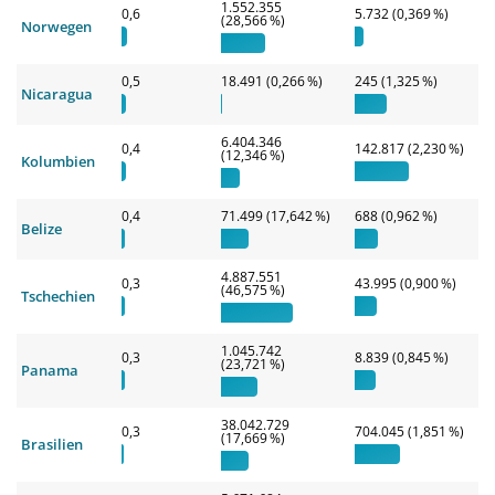
1.552.355
0,6
5.732 (0,369 %)
(28,566 %)
Norwegen
0,5
18.491 (0,266 %)
245 (1,325 %)
Nicaragua
6.404.346
0,4
142.817 (2,230 %)
(12,346 %)
Kolumbien
0,4
71.499 (17,642 %)
688 (0,962 %)
Belize
4.887.551
0,3
43.995 (0,900 %)
(46,575 %)
Tschechien
1.045.742
0,3
8.839 (0,845 %)
(23,721 %)
Panama
38.042.729
0,3
704.045 (1,851 %)
(17,669 %)
Brasilien