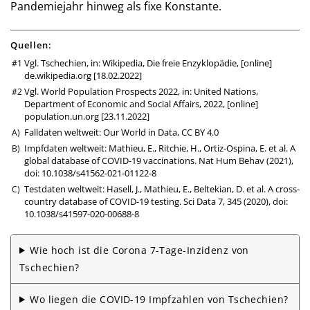
Pan­de­mie­jahr hin­weg als fixe Konstante.
Quellen:
Vgl. Tschechien, in: Wikipedia, Die freie Enzyklopädie, [online]
de.wikipedia.org
[18.02.2022]
Vgl. World Population Prospects 2022, in: United Nations,
Department of Economic and Social Affairs, 2022, [online]
population.un.org
[23.11.2022]
Falldaten weltweit:
Our World in Data
,
CC BY 4.0
Impfdaten weltweit: Mathieu, E., Ritchie, H., Ortiz-Ospina, E. et al. A
global database of COVID-19 vaccinations. Nat Hum Behav (2021),
doi: 10.1038/s41562-021-01122-8
Testdaten weltweit: Hasell, J., Mathieu, E., Beltekian, D. et al. A cross-
country database of COVID-19 testing. Sci Data 7, 345 (2020),
doi:
10.1038/s41597-020-00688-8
Wie hoch ist die Corona 7-Tage-Inzidenz von
Tschechien?
Wo liegen die COVID-19 Impfzahlen von Tschechien?