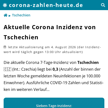
corona-zahlen-heute.de
Tschechien
Aktuelle Corona Inzidenz von
Tschechien
​letzte Aktualisierung
am 4. August 2026
Die aktuelle Corona 7-Tage-Inzidenz von
Tschechien
🇨🇿 (Int.: Czechia) liegt bei
0,3
(An­zahl der bin­nen der
letz­ten Woche ge­mel­deten Neu­in­fek­tio­nen je 100.000
Ein­woh­ner). Aus­führ­liche COVID-19 Zah­len und Sta­tis­ti­
ken im wei­teren Verlauf…
Sieben-Tage-Inzidenz: