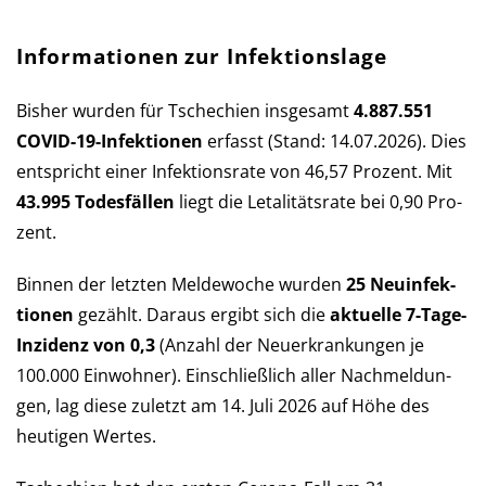
Informationen zur Infektionslage
Bisher wurden für Tschechien ins­ge­samt
4.887.551
COVID-19-Infek­tio­nen
er­fasst (Stand: 14.07.2026). Dies
ent­spricht einer Infek­tions­rate von 46,57 Pro­zent. Mit
43.995 Todes­fällen
liegt die Let­a­li­täts­rate bei 0,90 Pro­
zent.
Binnen der letzten Melde­woche wurden
25 Neu­in­fek­
tio­nen
ge­zählt. Daraus er­gibt sich die
aktu­elle 7-Tage-
Inzi­denz von 0,3
(An­zahl der Neu­er­kran­kun­gen je
100.000 Einwohner). Ein­schließ­lich aller Nach­mel­dun­
gen, lag diese zu­letzt am 14. Juli 2026 auf Höhe des
heu­ti­gen Wertes.