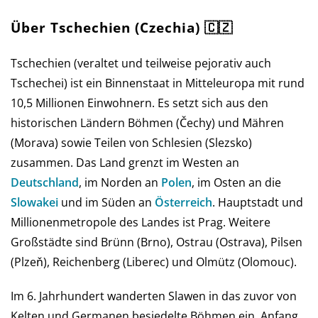
Über Tschechien (Czechia) 🇨🇿
Tschechien (veraltet und teilweise pejorativ auch
Tschechei) ist ein Binnenstaat in Mitteleuropa mit rund
10,5 Millionen Einwohnern. Es setzt sich aus den
historischen Ländern Böhmen (Čechy) und Mähren
(Morava) sowie Teilen von Schlesien (Slezsko)
zusammen. Das Land grenzt im Westen an
Deutschland
, im Norden an
Polen
, im Osten an die
Slowakei
und im Süden an
Österreich
. Hauptstadt und
Millionenmetropole des Landes ist Prag. Weitere
Großstädte sind Brünn (Brno), Ostrau (Ostrava), Pilsen
(Plzeň), Reichenberg (Liberec) und Olmütz (Olomouc).
Im 6. Jahrhundert wanderten Slawen in das zuvor von
Kelten und Germanen besiedelte Böhmen ein. Anfang