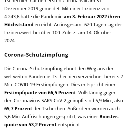
Tschechien hat den ersten Corona-Fall am 31.
Dezember 2019 ge­mel­det. Mit einer Inzi­denz von
4.243,6 hatte die Pan­de­mie
am 3. Februar 2022 ihren
Höchst­stand
er­reicht. An ins­ge­samt 620 Tagen lag der
Inzi­denz­wert bei über 100. Zu­letzt am 14. Oktober
2024.
Corona-Schutzimpfung
Die Corona-Schutzimpfung ebnet den Weg aus der
welt­weiten Pan­de­mie. Tschechien verzeichnet bereits 7
Mio. COVID-19-Erst­impf­ungen. Dies ent­spricht einer
Erst­impf­quote von 66,5 Pro­zent
. Voll­stän­dig gegen
den Corona­virus SARS-CoV-2 ge­impft sind 6,9 Mio., also
65,7 Pro­zent
der Tsche­chen. Außer­dem wur­den auch
5,6 Mio. Auf­frischun­gen ge­spritzt, was einer
Boos­ter­
quote von 53,2 Pro­zent
ent­spricht.