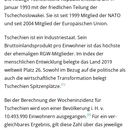
Januar 1993 mit der friedlichen Teilung der
Tschechoslowakei. Sie ist seit 1999 Mitglied der NATO
und seit 2004 Mitglied der Europäischen Union.
Tschechien ist ein Industriestaat. Sein
Bruttoinlandsprodukt pro Einwohner ist das höchste
der ehemaligen RGW-Mitglieder. Im Index der
menschlichen Entwicklung belegte das Land 2019
weltweit Platz 26. Sowohl im Bezug auf die politische als
auch die wirtschaftliche Transformation belegt
Tschechien Spitzenplätze.
Bei der Be­rech­nung der Wochen­inzi­denz für
Tschechien wird von einer Be­völ­ke­rung i. H. v.
10.493.990 Ein­woh­nern aus­ge­gan­gen.
Für ein ver­
gleich­ba­res Er­geb­nis, gilt diese Zahl über das je­wei­lige