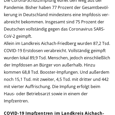
Die Corona-Schutzimpfung ebnet den Weg aus der
Pan­de­mie. Bis­her haben 77 Pro­zent der Ge­samt­be­völ­
ke­rung in Deutsch­land min­des­tens eine Impf­dosis ver­
ab­reicht be­kommen. Ins­ge­samt sind 75 Pro­zent der
Deutschen voll­stän­dig gegen das Corona­virus SARS-
CoV-2 geimpft.
Allein im Landkreis Aichach-Friedberg wur­den 87,2 Tsd.
COVID-19 Erst­dosen verabreicht. Voll­stän­dig ge­impft
wurden lokal 89,9 Tsd. Men­schen, je­doch ein­schließ­lich
der Impf­do­sen an Bür­ger von außerhalb. Hinzu
kommen 68,8 Tsd. Booster-Impfungen. Und außer­dem
noch 15,1 Tsd. mit zwei­ter, 4,5 Tsd. mit drit­ter und 442
mit vier­ter Auf­frischung. Die Imp­fung er­folgt beim
Haus- oder Betriebs­arzt so­wie in einem der
Impfzentren.
COVID-19 Impfzentren im Landkreis Aichach-