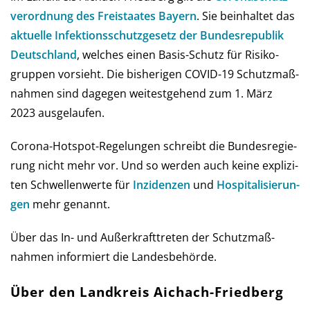
ver­ord­nung des Frei­staates Bay­ern
. Sie be­in­hal­tet das
aktu­elle Infe­ktions­schutz­ge­setz der Bun­des­re­pub­lik
Deutsch­land
, wel­ches einen Basis-Schutz für Risi­ko­
grup­pen vor­sieht. Die bis­he­ri­gen COVID-19 Schutz­maß­
nah­men sind da­ge­gen wei­test­gehend zum 1. März
2023 ausgelaufen.
Corona-Hot­spot-Regelungen schreibt die Bun­des­re­gie­
rung nicht mehr vor. Und so wer­den auch keine ex­pli­zi­
ten Schwel­len­werte für
Inzi­den­zen
und
Hos­pi­ta­li­sie­run­
gen
mehr genannt.
Über das In- und Außer­kraft­treten der Schutz­maß­
nahmen infor­miert die Landes­behörde.
Über den Landkreis Aichach-Friedberg