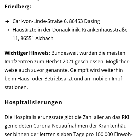
Friedberg:
Carl-von-Linde-Straße 6, 86453 Dasing
Hausärzte in der Donauklinik, Krankenhausstraße
11, 86551 Aichach
Wichtiger Hinweis:
Bundesweit wurden die meisten
Impf­zen­tren zum Herbst 2021 ge­schlos­sen. Mög­licher­
weise auch zu­vor ge­nannte. Ge­impft wird weiter­hin
beim Haus- oder Betriebs­arzt und an mobilen Impf­
stationen.
Hospitalisierungen
Die Hospitalisierungsrate gibt die Zahl aller an das RKI
ge­mel­de­ten Corona-Neu­auf­nah­men der Kran­ken­häu­
ser bin­nen der letz­ten sie­ben Tage pro 100.000 Ein­woh­