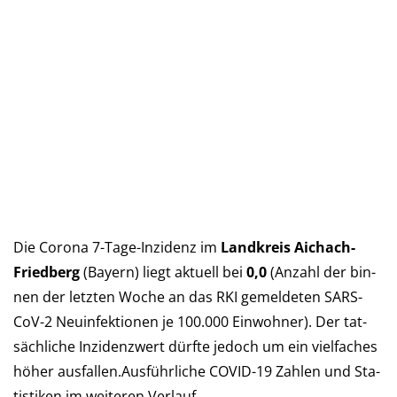
Die Corona 7-Tage-Inzidenz im
Landkreis Aichach-
Friedberg
(Bay­ern) liegt aktu­ell bei
0,0
(An­zahl der bin­
nen der letz­ten Woche an das RKI ge­mel­deten SARS-
CoV-2 Neu­in­fek­tio­nen je 100.000 Ein­woh­ner). Der tat­
säch­liche In­zi­denz­wert dürf­te je­doch um ein viel­faches
höher aus­fal­len.Aus­führ­liche COVID-19 Zah­len und Sta­
tis­ti­ken im wei­teren Verlauf…