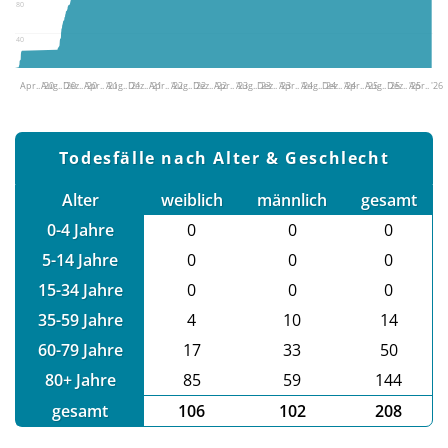
80
40
Apr.. '20
Aug.. '20
Dez.. '20
Apr.. '21
Aug.. '21
Dez.. '21
Apr.. '22
Aug.. '22
Dez.. '22
Apr.. '23
Aug.. '23
Dez.. '23
Apr.. '24
Aug.. '24
Dez.. '24
Apr.. '25
Aug.. '25
Dez.. '25
Apr.. '26
Todesfälle nach Alter & Geschlecht
Alter
weiblich
männlich
gesamt
0-4 Jahre
0
0
0
5-14 Jahre
0
0
0
15-34 Jahre
0
0
0
35-59 Jahre
4
10
14
60-79 Jahre
17
33
50
80+ Jahre
85
59
144
gesamt
106
102
208