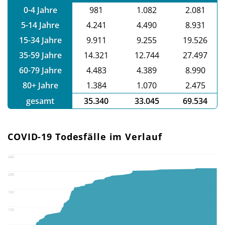
0-4 Jahre
981
1.082
2.081
5-14 Jahre
4.241
4.490
8.931
15-34 Jahre
9.911
9.255
19.526
35-59 Jahre
14.321
12.744
27.497
60-79 Jahre
4.483
4.389
8.990
80+ Jahre
1.384
1.070
2.475
gesamt
35.340
33.045
69.534
COVID-19 Todesfälle im Verlauf
240
200
160
120