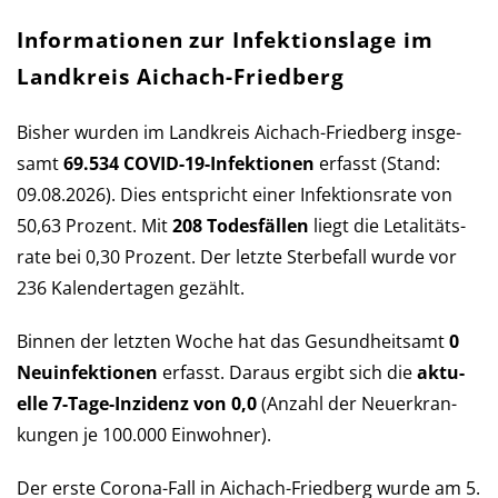
Informationen zur Infektionslage im
Landkreis Aichach-Friedberg
Bisher wurden im Landkreis Aichach-Friedberg ins­ge­
samt
69.534 COVID-19-Infek­tio­nen
er­fasst (Stand:
09.08.2026). Dies ent­spricht einer Infek­tions­rate von
50,63 Pro­zent. Mit
208 Todes­fällen
liegt die Let­a­li­täts­
rate bei 0,30 Pro­zent. Der letzte Sterbe­fall wurde vor
236 Kalender­tagen gezählt.
Binnen der letzten Woche hat das Ge­sund­heits­amt
0
Neu­in­fek­tio­nen
er­fasst. Daraus er­gibt sich die
aktu­
elle 7-Tage-Inzi­denz von 0,0
(An­zahl der Neu­er­kran­
kun­gen je 100.000 Ein­wohner).
Der erste Corona-Fall in Aichach-Friedberg wurde am 5.