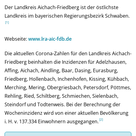
Der Landkreis Aichach-Friedberg ist der östlichste
Landkreis im bayerischen Regierungsbezirk Schwaben.
Webseite:
www.lra-aic-fdb.de
Die aktuellen Corona-Zahlen für den Landkreis Aichach-
Friedberg beinhalten die Inzidenzen für Adelzhausen,
Affing, Aichach, Aindling, Baar, Dasing, Eurasburg,
Friedberg, Hollenbach, Inchenhofen, Kissing, Kühbach,
Merching, Mering, Obergriesbach, Petersdorf, Pöttmes,
Rehling, Ried, Schiltberg, Schmiechen, Sielenbach,
Steindorf und Todtenweis. Bei der Be­rech­nung der
Wochen­inzi­denz wird von einer aktu­el­len Be­völ­ke­rung
i. H. v. 137.334 Ein­woh­nern aus­ge­gan­gen.