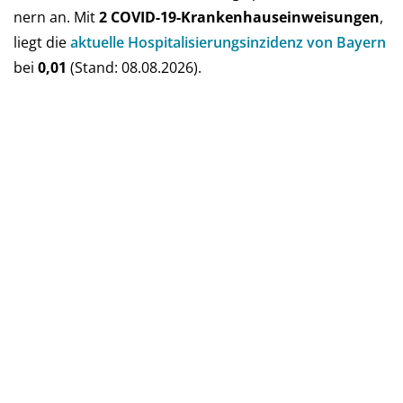
nern an. Mit
2 COVID-19-Kranken­haus­ein­weisun­gen
,
liegt die
aktu­elle Hos­pi­ta­li­sie­rungs­in­zi­denz von Bay­ern
bei
0,01
(Stand: 08.08.2026).