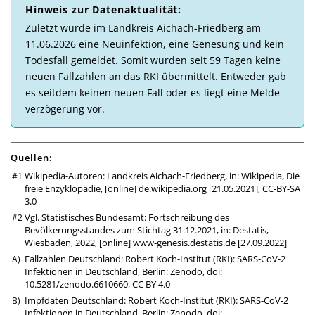
Hinweis zur Daten­aktuali­tät:
Zu­letzt wurde im Landkreis Aichach-Friedberg am
11.06.2026 eine Neu­in­fek­tion, eine Ge­ne­sung und kein
Todes­fall ge­mel­det. So­mit wur­den seit 59 Tagen keine
neuen Fall­zahlen an das RKI über­mittelt. Ent­weder gab
es seit­dem kei­nen neuen Fall oder es liegt eine Melde­
ver­zö­ge­rung vor.
Quellen:
Wikipedia-Autoren: Landkreis Aichach-Friedberg, in: Wikipedia, Die
freie Enzyklopädie, [online]
de.wikipedia.org
[21.05.2021],
CC-BY-SA
3.0
Vgl. Statistisches Bundesamt: Fortschreibung des
Bevölkerungsstandes zum Stichtag 31.12.2021, in: Destatis,
Wiesbaden, 2022, [online]
www-genesis.destatis.de
[27.09.2022]
Fallzahlen Deutschland: Robert Koch-Institut (RKI): SARS-CoV-2
Infektionen in Deutschland, Berlin: Zenodo,
doi:
10.5281/zenodo.6610660
,
CC BY 4.0
Impfdaten Deutschland: Robert Koch-Institut (RKI): SARS-CoV-2
Infektionen in Deutschland, Berlin: Zenodo,
doi: