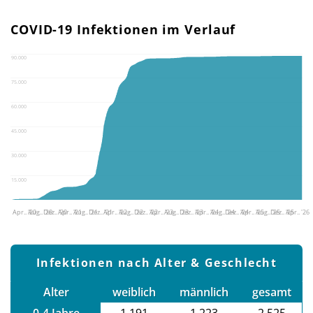
COVID-19 Infektionen im Verlauf
90.000
75.000
60.000
45.000
30.000
15.000
Apr.. '20
Aug.. '20
Dez.. '20
Apr.. '21
Aug.. '21
Dez.. '21
Apr.. '22
Aug.. '22
Dez.. '22
Apr.. '23
Aug.. '23
Dez.. '23
Apr.. '24
Aug.. '24
Dez.. '24
Apr.. '25
Aug.. '25
Dez.. '25
Apr.. '26
Infektionen nach Alter & Geschlecht
Alter
weiblich
männlich
gesamt
0-4 Jahre
1.191
1.223
2.525