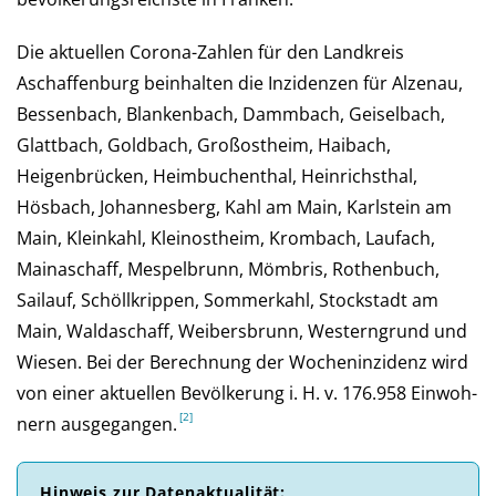
Die aktuellen Corona-Zahlen für den Landkreis
Aschaffenburg beinhalten die Inzidenzen für Alzenau,
Bessenbach, Blankenbach, Dammbach, Geiselbach,
Glattbach, Goldbach, Großostheim, Haibach,
Heigenbrücken, Heimbuchenthal, Heinrichsthal,
Hösbach, Johannesberg, Kahl am Main, Karlstein am
Main, Kleinkahl, Kleinostheim, Krombach, Laufach,
Mainaschaff, Mespelbrunn, Mömbris, Rothenbuch,
Sailauf, Schöllkrippen, Sommerkahl, Stockstadt am
Main, Waldaschaff, Weibersbrunn, Westerngrund und
Wiesen. Bei der Be­rech­nung der Wochen­inzi­denz wird
von einer aktu­el­len Be­völ­ke­rung i. H. v. 176.958 Ein­woh­
nern aus­ge­gan­gen.
Hinweis zur Daten­aktuali­tät: