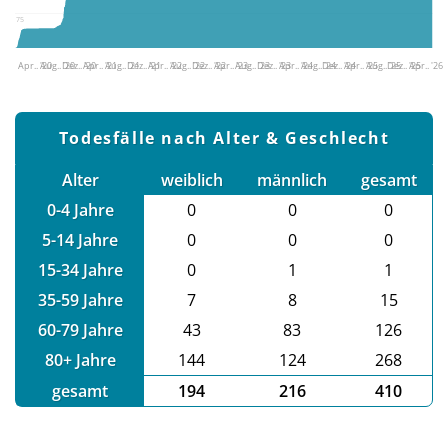
75
Apr.. '20
Aug.. '20
Dez.. '20
Apr.. '21
Aug.. '21
Dez.. '21
Apr.. '22
Aug.. '22
Dez.. '22
Apr.. '23
Aug.. '23
Dez.. '23
Apr.. '24
Aug.. '24
Dez.. '24
Apr.. '25
Aug.. '25
Dez.. '25
Apr.. '26
Todesfälle nach Alter & Geschlecht
Alter
weiblich
männlich
gesamt
0-4 Jahre
0
0
0
5-14 Jahre
0
0
0
15-34 Jahre
0
1
1
35-59 Jahre
7
8
15
60-79 Jahre
43
83
126
80+ Jahre
144
124
268
gesamt
194
216
410