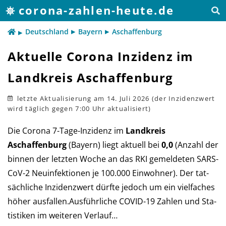
corona-zahlen-heute.de
Deutschland
Bayern
Aschaffenburg
Aktuelle Corona Inzidenz im
Landkreis Aschaffenburg
letzte Aktualisierung
am 14. Juli 2026
Die Corona 7-Tage-Inzidenz im
Landkreis
Aschaffenburg
(Bay­ern) liegt aktu­ell bei
0,0
(An­zahl der
bin­nen der letz­ten Woche an das RKI ge­mel­deten SARS-
CoV-2 Neu­in­fek­tio­nen je 100.000 Ein­woh­ner). Der tat­
säch­liche In­zi­denz­wert dürf­te je­doch um ein viel­faches
höher aus­fal­len.Aus­führ­liche COVID-19 Zah­len und Sta­
tis­ti­ken im wei­teren Verlauf…