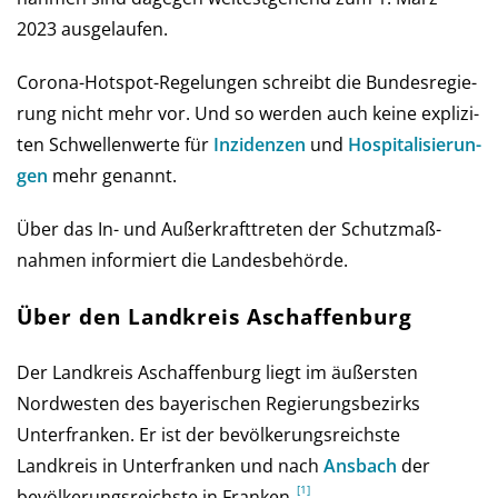
2023 ausgelaufen.
Corona-Hot­spot-Regelungen schreibt die Bun­des­re­gie­
rung nicht mehr vor. Und so wer­den auch keine ex­pli­zi­
ten Schwel­len­werte für
Inzi­den­zen
und
Hos­pi­ta­li­sie­run­
gen
mehr genannt.
Über das In- und Außer­kraft­treten der Schutz­maß­
nahmen infor­miert die Landes­behörde.
Über den Landkreis Aschaffenburg
Der Landkreis Aschaffenburg liegt im äußersten
Nordwesten des bayerischen Regierungsbezirks
Unterfranken. Er ist der bevölkerungsreichste
Landkreis in Unterfranken und nach
Ansbach
der
bevölkerungsreichste in Franken.