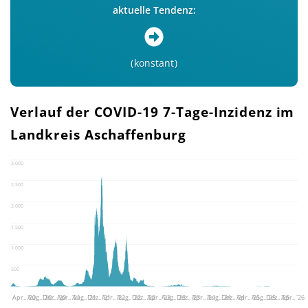
aktuelle Tendenz:
konstant
Verlauf der COVID-19 7-Tage-Inzidenz im
Landkreis Aschaffenburg
3.000
2.500
2.000
1.500
1.000
500
Apr.. '20
Aug.. '20
Dez.. '20
Apr.. '21
Aug.. '21
Dez.. '21
Apr.. '22
Aug.. '22
Dez.. '22
Apr.. '23
Aug.. '23
Dez.. '23
Apr.. '24
Aug.. '24
Dez.. '24
Apr.. '25
Aug.. '25
Dez.. '25
Apr.. '26