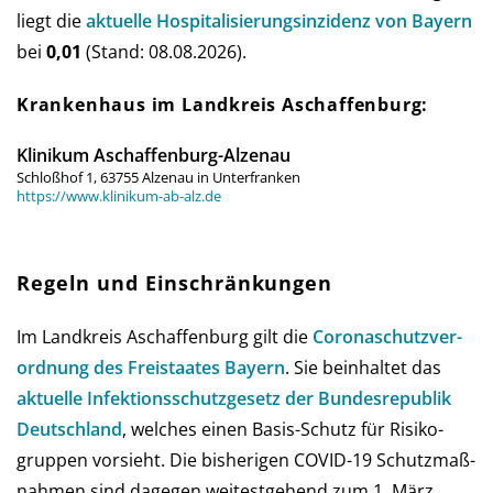
liegt die
aktu­elle Hos­pi­ta­li­sie­rungs­in­zi­denz von Bay­ern
bei
0,01
(Stand: 08.08.2026).
Krankenhaus im Landkreis Aschaffenburg:
Klinikum Aschaffenburg-Alzenau
Schloßhof 1, 63755 Alzenau in Unterfranken
https://www.klinikum-ab-alz.de
Regeln und Einschränkungen
Im Landkreis Aschaffenburg gilt die
Corona­schutz­ver­
ord­nung des Frei­staates Bay­ern
. Sie be­in­hal­tet das
aktu­elle Infe­ktions­schutz­ge­setz der Bun­des­re­pub­lik
Deutsch­land
, wel­ches einen Basis-Schutz für Risi­ko­
grup­pen vor­sieht. Die bis­he­ri­gen COVID-19 Schutz­maß­
nah­men sind da­ge­gen wei­test­gehend zum 1. März