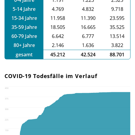
5-14 Jahre
4.769
4.832
9.718
15-34 Jahre
11.958
11.390
23.595
35-59 Jahre
18.505
16.665
35.525
60-79 Jahre
6.642
6.777
13.514
80+ Jahre
2.146
1.636
3.822
gesamt
45.212
42.524
88.701
COVID-19 Todesfälle im Verlauf
450
375
300
225
150