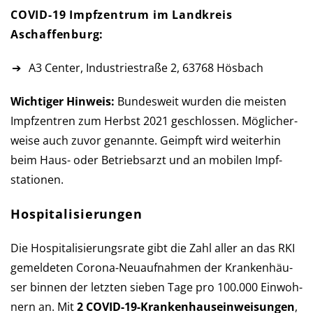
COVID-19 Impfzentrum im Landkreis
Aschaffenburg:
A3 Center, Industriestraße 2, 63768 Hösbach
Wichtiger Hinweis:
Bundesweit wurden die meisten
Impf­zen­tren zum Herbst 2021 ge­schlos­sen. Mög­licher­
weise auch zu­vor ge­nannte. Ge­impft wird weiter­hin
beim Haus- oder Betriebs­arzt und an mobilen Impf­
stationen.
Hospitalisierungen
Die Hospitalisierungsrate gibt die Zahl aller an das RKI
ge­mel­de­ten Corona-Neu­auf­nah­men der Kran­ken­häu­
ser bin­nen der letz­ten sie­ben Tage pro 100.000 Ein­woh­
nern an. Mit
2 COVID-19-Kranken­haus­ein­weisun­gen
,