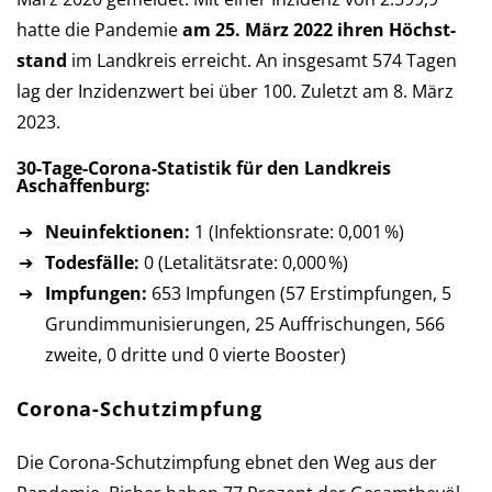
hatte die Pan­de­mie
am 25. März 2022 ihren Höchst­
stand
im Landkreis er­reicht. An ins­ge­samt 574 Tagen
lag der Inzi­denz­wert bei über 100. Zu­letzt am 8. März
2023.
30-Tage-Corona-Statistik für den Landkreis
Aschaffenburg:
Neuinfektionen:
1 (Infektionsrate: 0,001 %)
Todesfälle:
0 (Letalitätsrate: 0,000 %)
Impfungen:
653 Impfungen (57 Erst­imp­fun­gen, 5
Grund­im­mu­ni­sie­run­gen, 25 Auf­fri­schun­gen, 566
zweite, 0 dritte und 0 vierte Booster)
Corona-Schutzimpfung
Die Corona-Schutzimpfung ebnet den Weg aus der