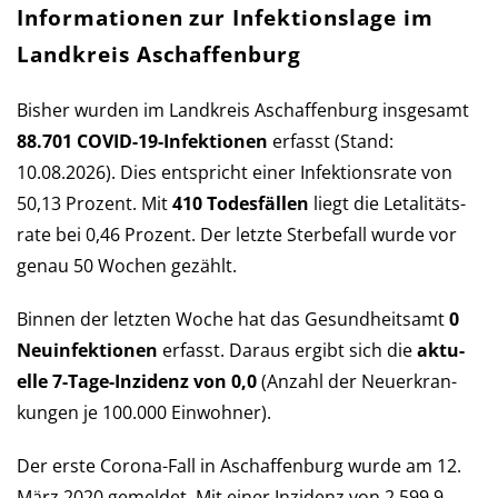
Informationen zur Infektionslage im
Landkreis Aschaffenburg
Bisher wurden im Landkreis Aschaffenburg ins­ge­samt
88.701 COVID-19-Infek­tio­nen
er­fasst (Stand:
10.08.2026). Dies ent­spricht einer Infek­tions­rate von
50,13 Pro­zent. Mit
410 Todes­fällen
liegt die Let­a­li­täts­
rate bei 0,46 Pro­zent. Der letzte Sterbe­fall wurde vor
ge­nau 50 Wochen gezählt.
Binnen der letzten Woche hat das Ge­sund­heits­amt
0
Neu­in­fek­tio­nen
er­fasst. Daraus er­gibt sich die
aktu­
elle 7-Tage-Inzi­denz von 0,0
(An­zahl der Neu­er­kran­
kun­gen je 100.000 Ein­wohner).
Der erste Corona-Fall in Aschaffenburg wurde am 12.
März 2020 ge­mel­det. Mit einer Inzi­denz von 2.599,9