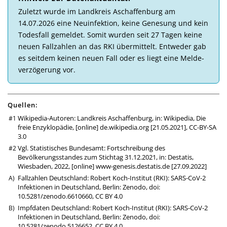
Zu­letzt wurde im Landkreis Aschaffenburg am
14.07.2026 eine Neu­in­fek­tion, keine Ge­ne­sung und kein
Todes­fall ge­mel­det. So­mit wur­den seit 27 Tagen keine
neuen Fall­zahlen an das RKI über­mittelt. Ent­weder gab
es seit­dem kei­nen neuen Fall oder es liegt eine Melde­
ver­zö­ge­rung vor.
Quellen:
Wikipedia-Autoren: Landkreis Aschaffenburg, in: Wikipedia, Die
freie Enzyklopädie, [online]
de.wikipedia.org
[21.05.2021],
CC-BY-SA
3.0
Vgl. Statistisches Bundesamt: Fortschreibung des
Bevölkerungsstandes zum Stichtag 31.12.2021, in: Destatis,
Wiesbaden, 2022, [online]
www-genesis.destatis.de
[27.09.2022]
Fallzahlen Deutschland: Robert Koch-Institut (RKI): SARS-CoV-2
Infektionen in Deutschland, Berlin: Zenodo,
doi:
10.5281/zenodo.6610660
,
CC BY 4.0
Impfdaten Deutschland: Robert Koch-Institut (RKI): SARS-CoV-2
Infektionen in Deutschland, Berlin: Zenodo,
doi:
10.5281/zenodo.5126652
,
CC BY 4.0