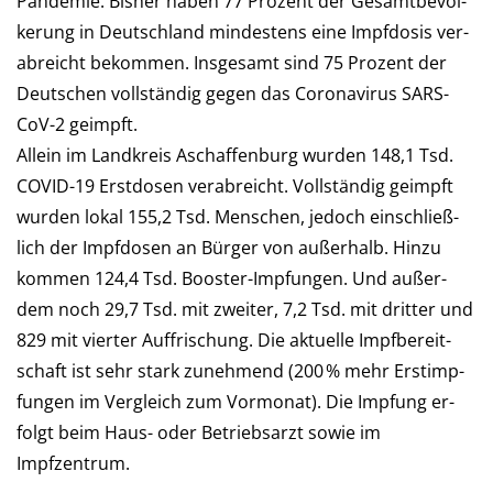
Pan­de­mie. Bis­her haben 77 Pro­zent der Ge­samt­be­völ­
ke­rung in Deutsch­land min­des­tens eine Impf­dosis ver­
ab­reicht be­kommen. Ins­ge­samt sind 75 Pro­zent der
Deutschen voll­stän­dig gegen das Corona­virus SARS-
CoV-2 geimpft.
Allein im Landkreis Aschaffenburg wur­den 148,1 Tsd.
COVID-19 Erst­dosen verabreicht. Voll­stän­dig ge­impft
wurden lokal 155,2 Tsd. Men­schen, je­doch ein­schließ­
lich der Impf­do­sen an Bür­ger von außerhalb. Hinzu
kommen 124,4 Tsd. Booster-Impfungen. Und außer­
dem noch 29,7 Tsd. mit zwei­ter, 7,2 Tsd. mit drit­ter und
829 mit vier­ter Auf­frischung. Die aktu­elle Impf­be­reit­
schaft ist sehr stark zunehmend (200 % mehr Erst­imp­
fun­gen im Ver­gleich zum Vor­mo­nat). Die Imp­fung er­
folgt beim Haus- oder Betriebs­arzt so­wie im
Impfzentrum.