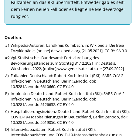
Fall­zahlen an das RKI über­mittelt. Ent­weder gab es seit­
dem kei­nen neuen Fall oder es liegt eine Melde­ver­zö­ge­
rung vor.
Quellen:
Wikipedia-Autoren: Landkreis Kulmbach, in: Wikipedia, Die freie
Enzyklopädie, [online]
de.wikipedia.org
[21.05.2021],
CC-BY-SA 3.0
Vgl. Statistisches Bundesamt: Fortschreibung des
Bevölkerungsstandes zum Stichtag 31.12.2021, in: Destatis,
Wiesbaden, 2022, [online]
www-genesis.destatis.de
[27.09.2022]
Fallzahlen Deutschland: Robert Koch-Institut (RKI): SARS-CoV-2
Infektionen in Deutschland, Berlin: Zenodo,
doi:
10.5281/zenodo.6610660
,
CC BY 4.0
Impfdaten Deutschland: Robert Koch-Institut (RKI): SARS-CoV-2
Infektionen in Deutschland, Berlin: Zenodo,
doi:
10.5281/zenodo.5126652
,
CC BY 4.0
Hospitalisierungsinzidenz Deutschland: Robert Koch-Institut (RKI):
COVID-19-Hospitalisierungen in Deutschland, Berlin: Zenodo,
doi:
10.5281/zenodo.5519056
,
CC BY 4.0
Intensivkapazitäten: Robert Koch-Institut (RKI):
Intensivkapazitäten und COVID-19-Intensivbettenbelegung in