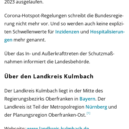
2023 ausgelaufen.
Corona-Hot­spot-Regelungen schreibt die Bun­des­re­gie­
rung nicht mehr vor. Und so wer­den auch keine ex­pli­zi­
ten Schwel­len­werte für
Inzi­den­zen
und
Hos­pi­ta­li­sie­run­
gen
mehr genannt.
Über das In- und Außer­kraft­treten der Schutz­maß­
nahmen infor­miert die Landes­behörde.
Über den Landkreis Kulmbach
Der Landkreis Kulmbach liegt in der Mitte des
Regierungsbezirks Oberfranken in
Bay­ern
. Der
Landkreis ist Teil der Metropolregion
Nürnberg
und
der Planungsregion Oberfranken-Ost.
Webseite:
www.landkreis-kulmbach.de