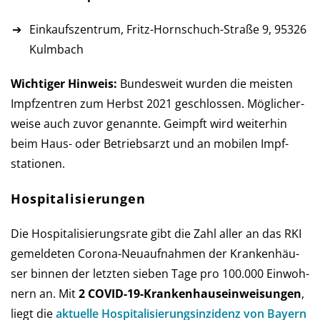
Einkaufszentrum, Fritz-Hornschuch-Straße 9, 95326
Kulmbach
Wichtiger Hinweis:
Bundesweit wurden die meisten
Impf­zen­tren zum Herbst 2021 ge­schlos­sen. Mög­licher­
weise auch zu­vor ge­nannte. Ge­impft wird weiter­hin
beim Haus- oder Betriebs­arzt und an mobilen Impf­
stationen.
Hospitalisierungen
Die Hospitalisierungsrate gibt die Zahl aller an das RKI
ge­mel­de­ten Corona-Neu­auf­nah­men der Kran­ken­häu­
ser bin­nen der letz­ten sie­ben Tage pro 100.000 Ein­woh­
nern an. Mit
2 COVID-19-Kranken­haus­ein­weisun­gen
,
liegt die
aktu­elle Hos­pi­ta­li­sie­rungs­in­zi­denz von Bay­ern