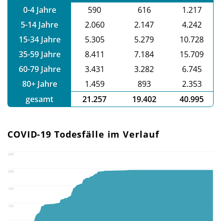
0-4 Jahre
590
616
1.217
5-14 Jahre
2.060
2.147
4.242
15-34 Jahre
5.305
5.279
10.728
35-59 Jahre
8.411
7.184
15.709
60-79 Jahre
3.431
3.282
6.745
80+ Jahre
1.459
893
2.353
gesamt
21.257
19.402
40.995
COVID-19 Todesfälle im Verlauf
240
200
160
120