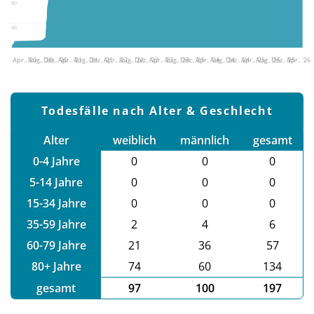
80
40
Apr.. '20
Aug.. '20
Dez.. '20
Apr.. '21
Aug.. '21
Dez.. '21
Apr.. '22
Aug.. '22
Dez.. '22
Apr.. '23
Aug.. '23
Dez.. '23
Apr.. '24
Aug.. '24
Dez.. '24
Apr.. '25
Aug.. '25
Dez.. '25
Apr.. '26
Todesfälle nach Alter & Geschlecht
Alter
weiblich
männlich
gesamt
0-4 Jahre
0
0
0
5-14 Jahre
0
0
0
15-34 Jahre
0
0
0
35-59 Jahre
2
4
6
60-79 Jahre
21
36
57
80+ Jahre
74
60
134
gesamt
97
100
197