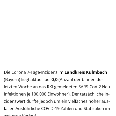
Die Corona 7-Tage-Inzidenz im
Landkreis Kulmbach
(Bay­ern) liegt aktu­ell bei
0,0
(An­zahl der bin­nen der
letz­ten Woche an das RKI ge­mel­deten SARS-CoV-2 Neu­
in­fek­tio­nen je 100.000 Ein­woh­ner). Der tat­säch­liche In­
zi­denz­wert dürf­te je­doch um ein viel­faches höher aus­
fal­len.Aus­führ­liche COVID-19 Zah­len und Sta­tis­ti­ken im
wei­teren Verlauf…