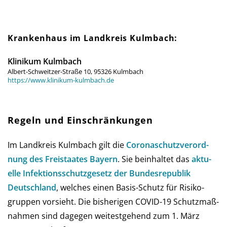
Krankenhaus im Landkreis Kulmbach:
Klinikum Kulmbach
Albert-Schweitzer-Straße 10, 95326 Kulmbach
https://www.klinikum-kulmbach.de
Regeln und Einschränkungen
Im Landkreis Kulmbach gilt die
Corona­schutz­ver­ord­
nung des Frei­staates Bay­ern
. Sie be­in­hal­tet das
aktu­
elle Infe­ktions­schutz­ge­setz der Bun­des­re­pub­lik
Deutsch­land
, wel­ches einen Basis-Schutz für Risi­ko­
grup­pen vor­sieht. Die bis­he­ri­gen COVID-19 Schutz­maß­
nah­men sind da­ge­gen wei­test­gehend zum 1. März