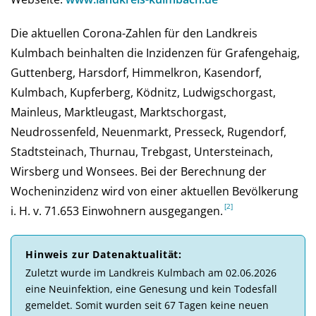
Die aktuellen Corona-Zahlen für den Landkreis
Kulmbach beinhalten die Inzidenzen für Grafengehaig,
Guttenberg, Harsdorf, Himmelkron, Kasendorf,
Kulmbach, Kupferberg, Ködnitz, Ludwigschorgast,
Mainleus, Marktleugast, Marktschorgast,
Neudrossenfeld, Neuenmarkt, Presseck, Rugendorf,
Stadtsteinach, Thurnau, Trebgast, Untersteinach,
Wirsberg und Wonsees. Bei der Be­rech­nung der
Wochen­inzi­denz wird von einer aktu­el­len Be­völ­ke­rung
i. H. v. 71.653 Ein­woh­nern aus­ge­gan­gen.
Hinweis zur Daten­aktuali­tät:
Zu­letzt wurde im Landkreis Kulmbach am 02.06.2026
eine Neu­in­fek­tion, eine Ge­ne­sung und kein Todes­fall
ge­mel­det. So­mit wur­den seit 67 Tagen keine neuen