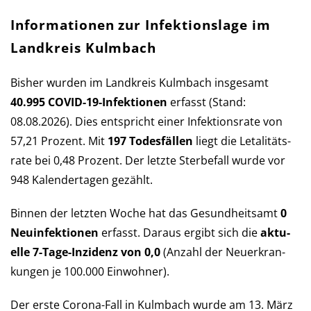
Informationen zur Infektionslage im
Landkreis Kulmbach
Bisher wurden im Landkreis Kulmbach ins­ge­samt
40.995 COVID-19-Infek­tio­nen
er­fasst (Stand:
08.08.2026). Dies ent­spricht einer Infek­tions­rate von
57,21 Pro­zent. Mit
197 Todes­fällen
liegt die Let­a­li­täts­
rate bei 0,48 Pro­zent. Der letzte Sterbe­fall wurde vor
948 Kalender­tagen gezählt.
Binnen der letzten Woche hat das Ge­sund­heits­amt
0
Neu­in­fek­tio­nen
er­fasst. Daraus er­gibt sich die
aktu­
elle 7-Tage-Inzi­denz von 0,0
(An­zahl der Neu­er­kran­
kun­gen je 100.000 Ein­wohner).
Der erste Corona-Fall in Kulmbach wurde am 13. März