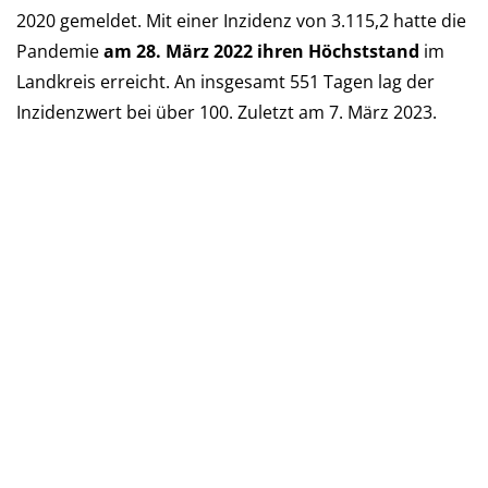
2020 ge­mel­det. Mit einer Inzi­denz von 3.115,2 hatte die
Pan­de­mie
am 28. März 2022 ihren Höchst­stand
im
Landkreis er­reicht. An ins­ge­samt 551 Tagen lag der
Inzi­denz­wert bei über 100. Zu­letzt am 7. März 2023.