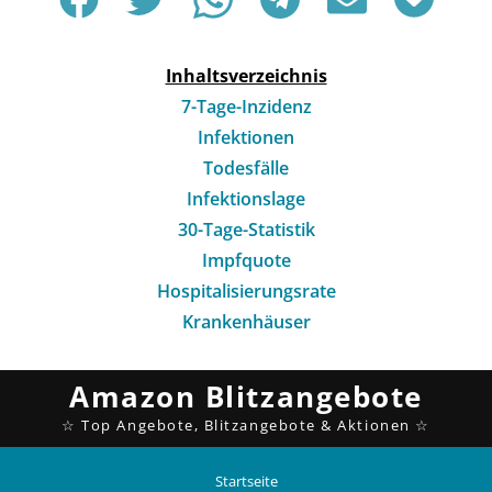
Inhaltsverzeichnis
7-Tage-Inzidenz
Infektionen
Todesfälle
Infektionslage
30-Tage-Statistik
Impfquote
Hospitalisierungsrate
Krankenhäuser
Startseite