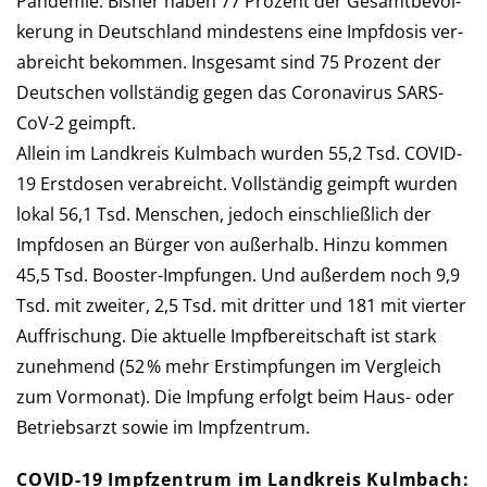
Pan­de­mie. Bis­her haben 77 Pro­zent der Ge­samt­be­völ­
ke­rung in Deutsch­land min­des­tens eine Impf­dosis ver­
ab­reicht be­kommen. Ins­ge­samt sind 75 Pro­zent der
Deutschen voll­stän­dig gegen das Corona­virus SARS-
CoV-2 geimpft.
Allein im Landkreis Kulmbach wur­den 55,2 Tsd. COVID-
19 Erst­dosen verabreicht. Voll­stän­dig ge­impft wurden
lokal 56,1 Tsd. Men­schen, je­doch ein­schließ­lich der
Impf­do­sen an Bür­ger von außerhalb. Hinzu kommen
45,5 Tsd. Booster-Impfungen. Und außer­dem noch 9,9
Tsd. mit zwei­ter, 2,5 Tsd. mit drit­ter und 181 mit vier­ter
Auf­frischung. Die aktu­elle Impf­be­reit­schaft ist stark
zunehmend (52 % mehr Erst­imp­fun­gen im Ver­gleich
zum Vor­mo­nat). Die Imp­fung er­folgt beim Haus- oder
Betriebs­arzt so­wie im Impfzentrum.
COVID-19 Impfzentrum im Landkreis Kulmbach: