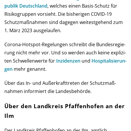
pub­lik Deutsch­land
, wel­ches einen Basis-Schutz für
Risi­ko­grup­pen vor­sieht. Die bis­he­ri­gen COVID-19
Schutz­maß­nah­men sind da­ge­gen wei­test­gehend zum
1. März 2023 ausgelaufen.
Corona-Hot­spot-Regelungen schreibt die Bun­des­re­gie­
rung nicht mehr vor. Und so wer­den auch keine ex­pli­zi­
ten Schwel­len­werte für
Inzi­den­zen
und
Hos­pi­ta­li­sie­run­
gen
mehr genannt.
Über das In- und Außer­kraft­treten der Schutz­maß­
nahmen infor­miert die Landes­behörde.
Über den Landkreis Pfaffenhofen an der
Ilm
Der Landkreis Pfaffenhofen an der Ilm, amtlich