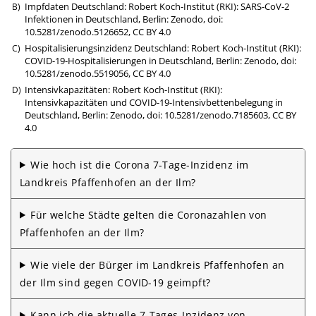
Impfdaten Deutschland: Robert Koch-Institut (RKI): SARS-CoV-2
Infektionen in Deutschland, Berlin: Zenodo,
doi:
10.5281/zenodo.5126652
,
CC BY 4.0
Hospitalisierungsinzidenz Deutschland: Robert Koch-Institut (RKI):
COVID-19-Hospitalisierungen in Deutschland, Berlin: Zenodo,
doi:
10.5281/zenodo.5519056
,
CC BY 4.0
Intensivkapazitäten: Robert Koch-Institut (RKI):
Intensivkapazitäten und COVID-19-Intensivbettenbelegung in
Deutschland, Berlin: Zenodo,
doi: 10.5281/zenodo.7185603
,
CC BY
4.0
Wie hoch ist die Corona 7-Tage-Inzidenz im
Landkreis Pfaffenhofen an der Ilm?
Für welche Städte gelten die Corona­zahlen von
Pfaffenhofen an der Ilm?
Wie viele der Bürger im Landkreis Pfaffenhofen an
der Ilm sind gegen COVID-19 geimpft?
Kann ich die aktuelle 7-Tages-Inzidenz von