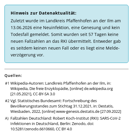
Hinweis zur Daten­aktuali­tät:
Zu­letzt wurde im Landkreis Pfaffenhofen an der Ilm am
13.06.2026 eine Neu­in­fek­tion, eine Ge­ne­sung und kein
Todes­fall ge­mel­det. So­mit wur­den seit 57 Tagen keine
neuen Fall­zahlen an das RKI über­mittelt. Ent­weder gab
es seit­dem kei­nen neuen Fall oder es liegt eine Melde­
ver­zö­ge­rung vor.
Quellen:
Wikipedia-Autoren: Landkreis Pfaffenhofen an der Ilm, in:
Wikipedia, Die freie Enzyklopädie, [online]
de.wikipedia.org
[21.05.2021],
CC-BY-SA 3.0
Vgl. Statistisches Bundesamt: Fortschreibung des
Bevölkerungsstandes zum Stichtag 31.12.2021, in: Destatis,
Wiesbaden, 2022, [online]
www-genesis.destatis.de
[27.09.2022]
Fallzahlen Deutschland: Robert Koch-Institut (RKI): SARS-CoV-2
Infektionen in Deutschland, Berlin: Zenodo,
doi:
10.5281/zenodo.6610660
,
CC BY 4.0