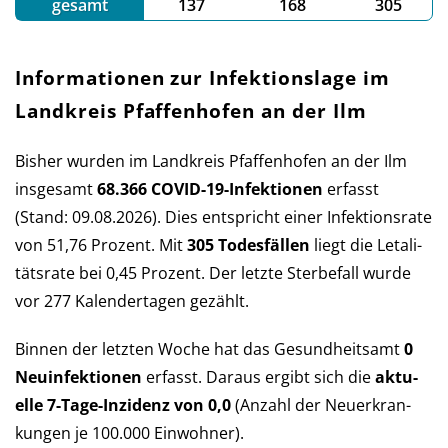
gesamt
137
168
305
Informationen zur Infektionslage im
Landkreis Pfaffenhofen an der Ilm
Bisher wurden im Landkreis Pfaffenhofen an der Ilm
ins­ge­samt
68.366 COVID-19-Infek­tio­nen
er­fasst
(Stand: 09.08.2026). Dies ent­spricht einer Infek­tions­rate
von 51,76 Pro­zent. Mit
305 Todes­fällen
liegt die Let­a­li­
täts­rate bei 0,45 Pro­zent. Der letzte Sterbe­fall wurde
vor 277 Kalender­tagen gezählt.
Binnen der letzten Woche hat das Ge­sund­heits­amt
0
Neu­in­fek­tio­nen
er­fasst. Daraus er­gibt sich die
aktu­
elle 7-Tage-Inzi­denz von 0,0
(An­zahl der Neu­er­kran­
kun­gen je 100.000 Ein­wohner).