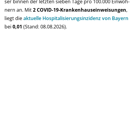
ser bin­nen der letz­ten sie­ben Tage pro 100.000 Ein­woh­
nern an. Mit
2 COVID-19-Kranken­haus­ein­weisun­gen
,
liegt die
aktu­elle Hos­pi­ta­li­sie­rungs­in­zi­denz von Bay­ern
bei
0,01
(Stand: 08.08.2026).