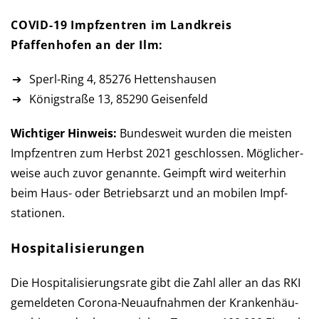
COVID-19 Impfzentren im Landkreis
Pfaffenhofen an der Ilm:
Sperl-Ring 4, 85276 Hettenshausen
Königstraße 13, 85290 Geisenfeld
Wichtiger Hinweis:
Bundesweit wurden die meisten
Impf­zen­tren zum Herbst 2021 ge­schlos­sen. Mög­licher­
weise auch zu­vor ge­nannte. Ge­impft wird weiter­hin
beim Haus- oder Betriebs­arzt und an mobilen Impf­
stationen.
Hospitalisierungen
Die Hospitalisierungsrate gibt die Zahl aller an das RKI
ge­mel­de­ten Corona-Neu­auf­nah­men der Kran­ken­häu­