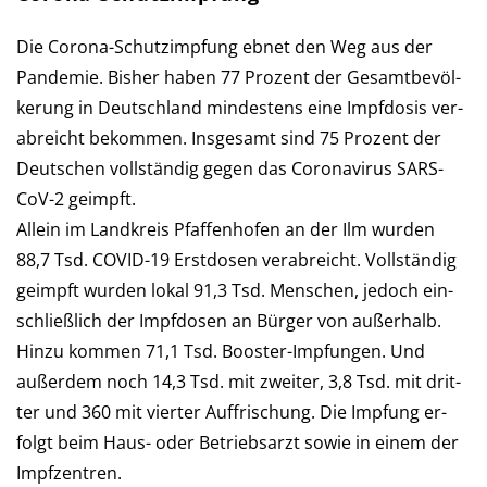
Die Corona-Schutzimpfung ebnet den Weg aus der
Pan­de­mie. Bis­her haben 77 Pro­zent der Ge­samt­be­völ­
ke­rung in Deutsch­land min­des­tens eine Impf­dosis ver­
ab­reicht be­kommen. Ins­ge­samt sind 75 Pro­zent der
Deutschen voll­stän­dig gegen das Corona­virus SARS-
CoV-2 geimpft.
Allein im Landkreis Pfaffenhofen an der Ilm wur­den
88,7 Tsd. COVID-19 Erst­dosen verabreicht. Voll­stän­dig
ge­impft wurden lokal 91,3 Tsd. Men­schen, je­doch ein­
schließ­lich der Impf­do­sen an Bür­ger von außerhalb.
Hinzu kommen 71,1 Tsd. Booster-Impfungen. Und
außer­dem noch 14,3 Tsd. mit zwei­ter, 3,8 Tsd. mit drit­
ter und 360 mit vier­ter Auf­frischung. Die Imp­fung er­
folgt beim Haus- oder Betriebs­arzt so­wie in einem der
Impfzentren.