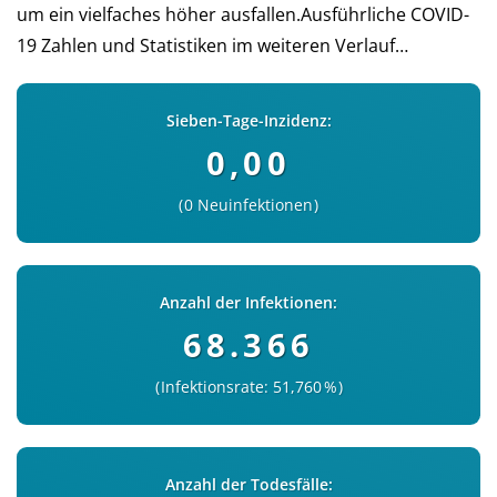
um ein viel­faches höher aus­fal­len.Aus­führ­liche COVID-
19 Zah­len und Sta­tis­ti­ken im wei­teren Verlauf…
Sieben-Tage-Inzidenz:
0,00
0 Neuinfektionen
Anzahl der Infektionen:
68.366
Infektionsrate: 51,760 %
Anzahl der Todesfälle: