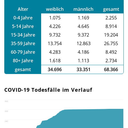
Alter
weiblich
männlich
gesamt
0-4 Jahre
1.075
1.169
2.255
5-14 Jahre
4.226
4.645
8.914
15-34 Jahre
9.732
9.372
19.204
35-59 Jahre
13.754
12.863
26.755
60-79 Jahre
4.283
4.186
8.492
80+ Jahre
1.618
1.113
2.734
gesamt
34.696
33.351
68.366
COVID-19 Todesfälle im Verlauf
360
300
240