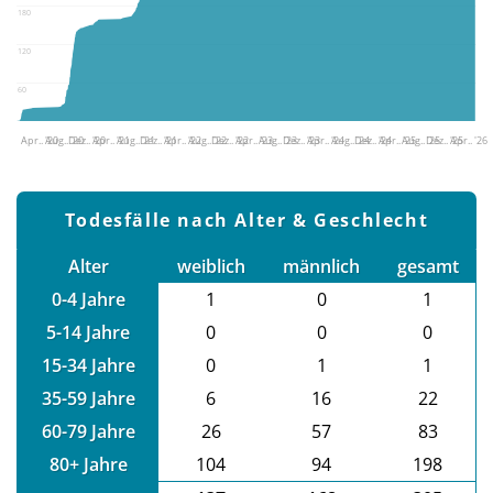
180
120
60
Apr.. '20
Aug.. '20
Dez.. '20
Apr.. '21
Aug.. '21
Dez.. '21
Apr.. '22
Aug.. '22
Dez.. '22
Apr.. '23
Aug.. '23
Dez.. '23
Apr.. '24
Aug.. '24
Dez.. '24
Apr.. '25
Aug.. '25
Dez.. '25
Apr.. '26
Todesfälle nach Alter & Geschlecht
Alter
weiblich
männlich
gesamt
0-4 Jahre
1
0
1
5-14 Jahre
0
0
0
15-34 Jahre
0
1
1
35-59 Jahre
6
16
22
60-79 Jahre
26
57
83
80+ Jahre
104
94
198