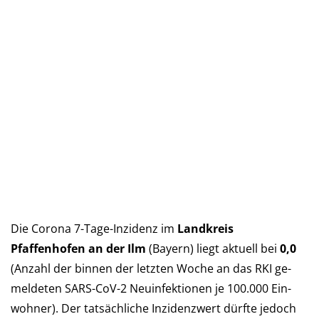
Die Corona 7-Tage-Inzidenz im
Landkreis
Pfaffenhofen an der Ilm
(Bay­ern) liegt aktu­ell bei
0,0
(An­zahl der bin­nen der letz­ten Woche an das RKI ge­
mel­deten SARS-CoV-2 Neu­in­fek­tio­nen je 100.000 Ein­
woh­ner). Der tat­säch­liche In­zi­denz­wert dürf­te je­doch