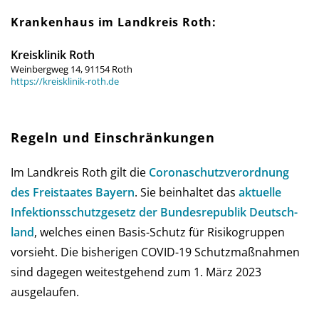
Krankenhaus im Landkreis Roth:
Kreisklinik Roth
Weinbergweg 14, 91154 Roth
https://kreisklinik-roth.de
Regeln und Einschränkungen
Im Landkreis Roth gilt die
Corona­schutz­ver­ord­nung
des Frei­staates Bay­ern
. Sie be­in­hal­tet das
aktu­elle
Infe­ktions­schutz­ge­setz der Bun­des­re­pub­lik Deutsch­
land
, wel­ches einen Basis-Schutz für Risi­ko­grup­pen
vor­sieht. Die bis­he­ri­gen COVID-19 Schutz­maß­nah­men
sind da­ge­gen wei­test­gehend zum 1. März 2023
ausgelaufen.