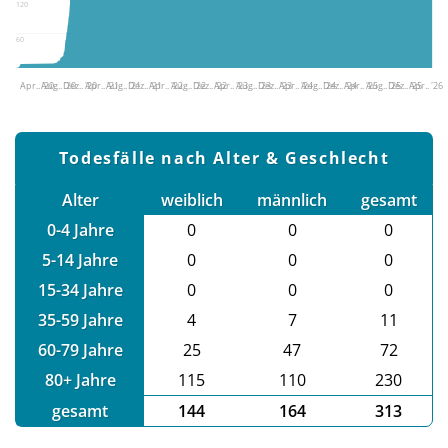
120
60
Apr.. '20
Aug.. '20
Dez.. '20
Apr.. '21
Aug.. '21
Dez.. '21
Apr.. '22
Aug.. '22
Dez.. '22
Apr.. '23
Aug.. '23
Dez.. '23
Apr.. '24
Aug.. '24
Dez.. '24
Apr.. '25
Aug.. '25
Dez.. '25
Apr.. '26
Todesfälle nach Alter & Geschlecht
Alter
weiblich
männlich
gesamt
0-4 Jahre
0
0
0
5-14 Jahre
0
0
0
15-34 Jahre
0
0
0
35-59 Jahre
4
7
11
60-79 Jahre
25
47
72
80+ Jahre
115
110
230
gesamt
144
164
313