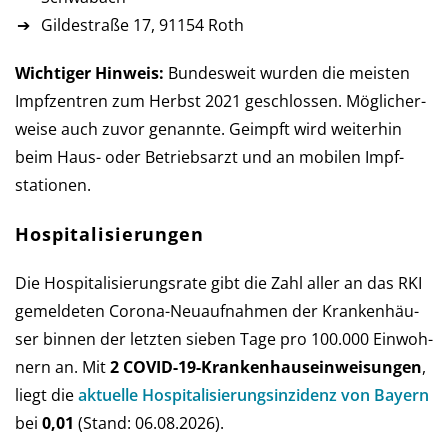
Gildestraße 17, 91154 Roth
Wichtiger Hinweis:
Bundesweit wurden die meisten
Impf­zen­tren zum Herbst 2021 ge­schlos­sen. Mög­licher­
weise auch zu­vor ge­nannte. Ge­impft wird weiter­hin
beim Haus- oder Betriebs­arzt und an mobilen Impf­
stationen.
Hospitalisierungen
Die Hospitalisierungsrate gibt die Zahl aller an das RKI
ge­mel­de­ten Corona-Neu­auf­nah­men der Kran­ken­häu­
ser bin­nen der letz­ten sie­ben Tage pro 100.000 Ein­woh­
nern an. Mit
2 COVID-19-Kranken­haus­ein­weisun­gen
,
liegt die
aktu­elle Hos­pi­ta­li­sie­rungs­in­zi­denz von Bay­ern
bei
0,01
(Stand: 06.08.2026).