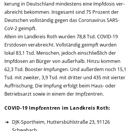
ke­rung in Deutsch­land min­des­tens eine Impf­dosis ver­
ab­reicht be­kommen. Ins­ge­samt sind 75 Pro­zent der
Deutschen voll­stän­dig gegen das Corona­virus SARS-
CoV-2 geimpft.
Allein im Landkreis Roth wur­den 78,8 Tsd. COVID-19
Erst­dosen verabreicht. Voll­stän­dig ge­impft wurden
lokal 83,1 Tsd. Men­schen, je­doch ein­schließ­lich der
Impf­do­sen an Bür­ger von außerhalb. Hinzu kommen
62,3 Tsd. Booster-Impfungen. Und außer­dem noch 15,1
Tsd. mit zwei­ter, 3,9 Tsd. mit drit­ter und 435 mit vier­ter
Auf­frischung. Die Imp­fung er­folgt beim Haus- oder
Betriebs­arzt so­wie in einem der Impfzentren.
COVID-19 Impfzentren im Landkreis Roth:
DJK-Sportheim, Huttersbühlstraße 23, 91126
Schwabach