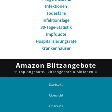
Infektionen
Todesfälle
Infektionslage
30-Tage-Statistik
Impfquote
Hospitalisierungsrate
Krankenhäuser
Startseite
Übersicht
Über uns