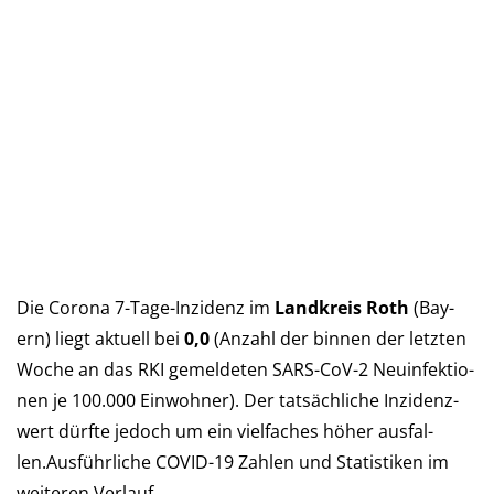
Die Corona 7-Tage-Inzidenz im
Landkreis Roth
(Bay­
ern) liegt aktu­ell bei
0,0
(An­zahl der bin­nen der letz­ten
Woche an das RKI ge­mel­deten SARS-CoV-2 Neu­in­fek­tio­
nen je 100.000 Ein­woh­ner). Der tat­säch­liche In­zi­denz­
wert dürf­te je­doch um ein viel­faches höher aus­fal­
len.Aus­führ­liche COVID-19 Zah­len und Sta­tis­ti­ken im
wei­teren Verlauf…