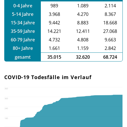
0-4 Jahre
989
1.089
2.114
5-14 Jahre
3.968
4.270
8.367
15-34 Jahre
9.442
8.883
18.668
35-59 Jahre
14.221
12.411
27.068
60-79 Jahre
4.732
4.808
9.663
80+ Jahre
1.661
1.159
2.842
gesamt
35.015
32.620
68.724
COVID-19 Todesfälle im Verlauf
360
300
240
180