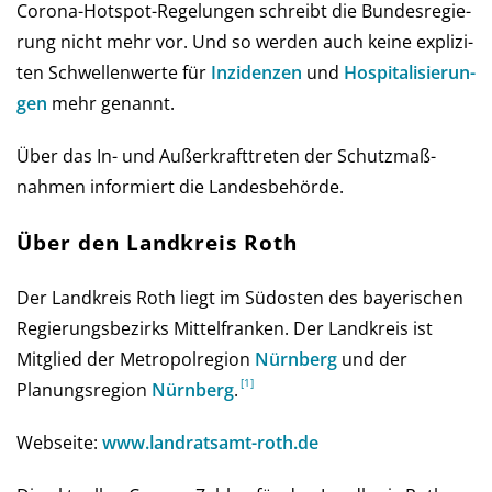
Corona-Hot­spot-Regelungen schreibt die Bun­des­re­gie­
rung nicht mehr vor. Und so wer­den auch keine ex­pli­zi­
ten Schwel­len­werte für
Inzi­den­zen
und
Hos­pi­ta­li­sie­run­
gen
mehr genannt.
Über das In- und Außer­kraft­treten der Schutz­maß­
nahmen infor­miert die Landes­behörde.
Über den Landkreis Roth
Der Landkreis Roth liegt im Südosten des bayerischen
Regierungsbezirks Mittelfranken. Der Landkreis ist
Mitglied der Metropolregion
Nürnberg
und der
Planungsregion
Nürnberg
.
Webseite:
www.landratsamt-roth.de