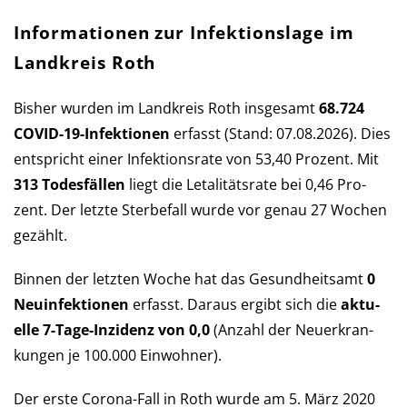
Informationen zur Infektionslage im
Landkreis Roth
Bisher wurden im Landkreis Roth ins­ge­samt
68.724
COVID-19-Infek­tio­nen
er­fasst (Stand: 07.08.2026). Dies
ent­spricht einer Infek­tions­rate von 53,40 Pro­zent. Mit
313 Todes­fällen
liegt die Let­a­li­täts­rate bei 0,46 Pro­
zent. Der letzte Sterbe­fall wurde vor ge­nau 27 Wochen
gezählt.
Binnen der letzten Woche hat das Ge­sund­heits­amt
0
Neu­in­fek­tio­nen
er­fasst. Daraus er­gibt sich die
aktu­
elle 7-Tage-Inzi­denz von 0,0
(An­zahl der Neu­er­kran­
kun­gen je 100.000 Ein­wohner).
Der erste Corona-Fall in Roth wurde am 5. März 2020