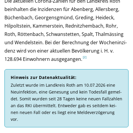
Die aktuellen Corona-Zahlen für den Landkreis Roth
beinhalten die Inzidenzen für Abenberg, Allersberg,
Büchenbach, Georgensgmünd, Greding, Heideck,
Hilpoltstein, Kammerstein, Rednitzhembach, Rohr,
Roth, Röttenbach, Schwanstetten, Spalt, Thalmässing
und Wendelstein. Bei der Be­rech­nung der Wochen­inzi­
denz wird von einer aktu­el­len Be­völ­ke­rung i. H. v.
128.694 Ein­woh­nern aus­ge­gan­gen.
Hinweis zur Daten­aktuali­tät:
Zu­letzt wurde im Landkreis Roth am 10.07.2026 eine
Neu­in­fek­tion, eine Ge­ne­sung und kein Todes­fall ge­mel­
det. So­mit wur­den seit 28 Tagen keine neuen Fall­zahlen
an das RKI über­mittelt. Ent­weder gab es seit­dem kei­
nen neuen Fall oder es liegt eine Melde­ver­zö­ge­rung
vor.