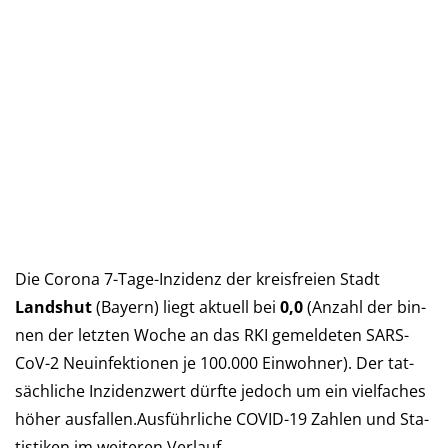
Die Corona 7-Tage-Inzidenz der kreis­freien Stadt
Landshut
(Bay­ern) liegt aktu­ell bei
0,0
(An­zahl der bin­
nen der letz­ten Woche an das RKI ge­mel­deten SARS-
CoV-2 Neu­in­fek­tio­nen je 100.000 Ein­woh­ner). Der tat­
säch­liche In­zi­denz­wert dürf­te je­doch um ein viel­faches
höher aus­fal­len.Aus­führ­liche COVID-19 Zah­len und Sta­
tis­ti­ken im wei­teren Verlauf…