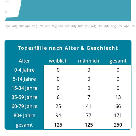
100
50
Apr.. '20
Aug.. '20
Dez.. '20
Apr.. '21
Aug.. '21
Dez.. '21
Apr.. '22
Aug.. '22
Dez.. '22
Apr.. '23
Aug.. '23
Dez.. '23
Apr.. '24
Aug.. '24
Dez.. '24
Apr.. '25
Aug.. '25
Dez.. '25
Apr.. '26
Todesfälle nach Alter & Geschlecht
Alter
weiblich
männlich
gesamt
0-4 Jahre
0
0
0
5-14 Jahre
0
0
0
15-34 Jahre
0
0
0
35-59 Jahre
6
7
13
60-79 Jahre
25
41
66
80+ Jahre
94
77
171
gesamt
125
125
250