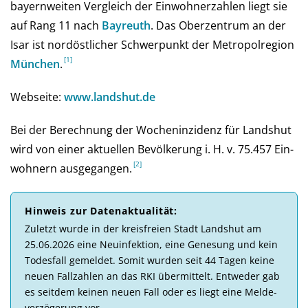
bayernweiten Vergleich der Einwohnerzahlen liegt sie
auf Rang 11 nach
Bayreuth
. Das Oberzentrum an der
Isar ist nordöstlicher Schwerpunkt der Metropolregion
München
.
Webseite:
www.landshut.de
Bei der Be­rech­nung der Wochen­inzi­denz für Landshut
wird von einer aktu­el­len Be­völ­ke­rung i. H. v. 75.457 Ein­
woh­nern aus­ge­gan­gen.
Hinweis zur Daten­aktuali­tät:
Zu­letzt wurde in der kreis­freien Stadt Landshut am
25.06.2026 eine Neu­in­fek­tion, eine Ge­ne­sung und kein
Todes­fall ge­mel­det. So­mit wur­den seit 44 Tagen keine
neuen Fall­zahlen an das RKI über­mittelt. Ent­weder gab
es seit­dem kei­nen neuen Fall oder es liegt eine Melde­
ver­zö­ge­rung vor.