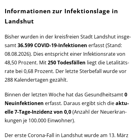
Informationen zur Infektionslage in
Landshut
Bisher wurden in der kreis­freien Stadt Landshut ins­ge­
samt
36.599 COVID-19-Infek­tio­nen
er­fasst (Stand:
08.08.2026). Dies ent­spricht einer Infek­tions­rate von
48,50 Pro­zent. Mit
250 Todes­fällen
liegt die Let­a­li­täts­
rate bei 0,68 Pro­zent. Der letzte Sterbe­fall wurde vor
288 Kalender­tagen gezählt.
Binnen der letzten Woche hat das Ge­sund­heits­amt
0
Neu­in­fek­tio­nen
er­fasst. Daraus er­gibt sich die
aktu­
elle 7-Tage-Inzi­denz von 0,0
(An­zahl der Neu­er­kran­
kun­gen je 100.000 Ein­wohner).
Der erste Corona-Fall in Landshut wurde am 13. März