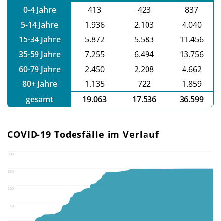
0-4 Jahre
413
423
837
5-14 Jahre
1.936
2.103
4.040
15-34 Jahre
5.872
5.583
11.456
35-59 Jahre
7.255
6.494
13.756
60-79 Jahre
2.450
2.208
4.662
80+ Jahre
1.135
722
1.859
gesamt
19.063
17.536
36.599
COVID-19 Todesfälle im Verlauf
300
250
200
150