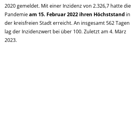
2020 ge­mel­det. Mit einer Inzi­denz von 2.326,7 hatte die
Pan­de­mie
am 15. Februar 2022 ihren Höchst­stand
in
der kreis­freien Stadt er­reicht. An ins­ge­samt 562 Tagen
lag der Inzi­denz­wert bei über 100. Zu­letzt am 4. März
2023.