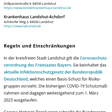
Grillparzerstraße 9, 84036 Landshut
https://www.kinderkrankenhaus-landshut.de
Krankenhaus Landshut-Achdorf
Achdorfer Weg 3, 84036 Landshut
https://www.lakumed.de
Regeln und Einschränkungen
In der kreis­freien Stadt Landshut gilt die
Corona­schutz­
ver­ord­nung des Frei­staates Bay­ern
. Sie be­in­hal­tet das
aktu­elle Infe­ktions­schutz­ge­setz der Bun­des­re­pub­lik
Deutsch­land
, wel­ches einen Basis-Schutz für Risi­ko­
grup­pen vor­sieht. Die bis­he­ri­gen COVID-19 Schutz­maß­
nah­men sind da­ge­gen wei­test­gehend zum 1. März
2023 ausgelaufen.
Corona-Hot­spot-Regelungen schreibt die Bun­des­re­gie­