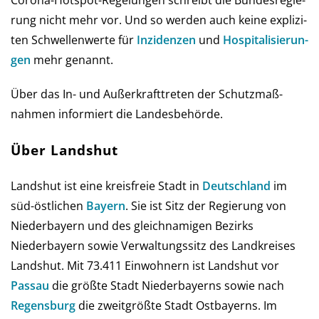
rung nicht mehr vor. Und so wer­den auch keine ex­pli­zi­
ten Schwel­len­werte für
Inzi­den­zen
und
Hos­pi­ta­li­sie­run­
gen
mehr genannt.
Über das In- und Außer­kraft­treten der Schutz­maß­
nahmen infor­miert die Landes­behörde.
Über Landshut
Landshut ist eine kreisfreie Stadt in
Deutschland
im
süd-östlichen
Bay­ern
. Sie ist Sitz der Regierung von
Niederbayern und des gleichnamigen Bezirks
Niederbayern sowie Verwaltungssitz des Landkreises
Landshut. Mit 73.411 Einwohnern ist Landshut vor
Passau
die größte Stadt Niederbayerns sowie nach
Regensburg
die zweitgrößte Stadt Ostbayerns. Im