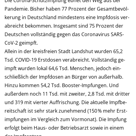
Die Corona-Schutzimpfung ebnet den Weg aus der
Pan­de­mie. Bis­her haben 77 Pro­zent der Ge­samt­be­völ­
ke­rung in Deutsch­land min­des­tens eine Impf­dosis ver­
ab­reicht be­kommen. Ins­ge­samt sind 75 Pro­zent der
Deutschen voll­stän­dig gegen das Corona­virus SARS-
CoV-2 geimpft.
Allein in der kreis­freien Stadt Landshut wur­den 65,2
Tsd. COVID-19 Erst­dosen verabreicht. Voll­stän­dig ge­
impft wurden lokal 64,6 Tsd. Men­schen, je­doch ein­
schließ­lich der Impf­do­sen an Bür­ger von außerhalb.
Hinzu kommen 54,2 Tsd. Booster-Impfungen. Und
außer­dem noch 11 Tsd. mit zwei­ter, 2,8 Tsd. mit drit­ter
und 319 mit vier­ter Auf­frischung. Die aktu­elle Impf­be­
reit­schaft ist sehr stark zunehmend (150 % mehr Erst­
imp­fun­gen im Ver­gleich zum Vor­mo­nat). Die Imp­fung
er­folgt beim Haus- oder Betriebs­arzt so­wie in einem