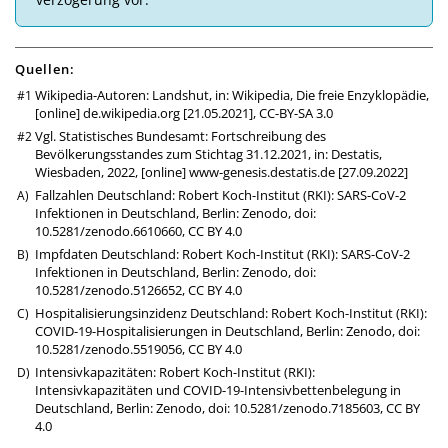
Quellen:
Wikipedia-Autoren: Landshut, in: Wikipedia, Die freie Enzyklopädie,
[online]
de.wikipedia.org
[21.05.2021],
CC-BY-SA 3.0
Vgl. Statistisches Bundesamt: Fortschreibung des
Bevölkerungsstandes zum Stichtag 31.12.2021, in: Destatis,
Wiesbaden, 2022, [online]
www-genesis.destatis.de
[27.09.2022]
Fallzahlen Deutschland: Robert Koch-Institut (RKI): SARS-CoV-2
Infektionen in Deutschland, Berlin: Zenodo,
doi:
10.5281/zenodo.6610660
,
CC BY 4.0
Impfdaten Deutschland: Robert Koch-Institut (RKI): SARS-CoV-2
Infektionen in Deutschland, Berlin: Zenodo,
doi:
10.5281/zenodo.5126652
,
CC BY 4.0
Hospitalisierungsinzidenz Deutschland: Robert Koch-Institut (RKI):
COVID-19-Hospitalisierungen in Deutschland, Berlin: Zenodo,
doi:
10.5281/zenodo.5519056
,
CC BY 4.0
Intensivkapazitäten: Robert Koch-Institut (RKI):
Intensivkapazitäten und COVID-19-Intensivbettenbelegung in
Deutschland, Berlin: Zenodo,
doi: 10.5281/zenodo.7185603
,
CC BY
4.0