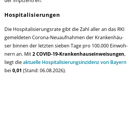
der Impfzentren.
Hospitalisierungen
Die Hospitalisierungsrate gibt die Zahl aller an das RKI
ge­mel­de­ten Corona-Neu­auf­nah­men der Kran­ken­häu­
ser bin­nen der letz­ten sie­ben Tage pro 100.000 Ein­woh­
nern an. Mit
2 COVID-19-Kranken­haus­ein­weisun­gen
,
liegt die
aktu­elle Hos­pi­ta­li­sie­rungs­in­zi­denz von Bay­ern
bei
0,01
(Stand: 06.08.2026).