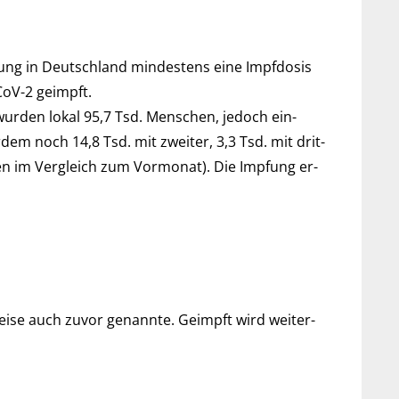
ng in Deutsch­land min­des­tens eine Impf­dosis
CoV-2 geimpft.
wurden lokal 95,7 Tsd. Men­schen, je­doch ein­
m noch 14,8 Tsd. mit zwei­ter, 3,3 Tsd. mit drit­
­gen im Ver­gleich zum Vor­mo­nat). Die Imp­fung er­
ise auch zu­vor ge­nannte. Ge­impft wird weiter­