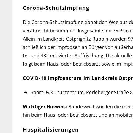
Corona-Schutzimpfung
Die Corona-Schutzimpfung ebnet den Weg aus der Pa
ver­ab­reicht be­kommen. Ins­ge­samt sind 75 Pro­
Allein im Landkreis Ostprignitz-Ruppin wur­den 97 
schließ­lich der Impf­do­sen an Bür­ger von außer
ter und 382 mit vier­ter Auf­frischung. Die aktu­elle
folgt beim Haus- oder Betriebs­arzt so­wie im Imp
COVID-19 Impfzentrum im Landkreis Ostpr
Sport- & Kulturzentrum, Perleberger Straße 8,
Wichtiger Hinweis:
Bundesweit wurden die meisten
hin beim Haus- oder Betriebs­arzt und an mobilen
Hospitalisierungen