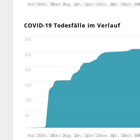
Mai '20
Okt.. '20
März '21
Aug.. '21
Jan.. '22
Juni '22
Nov.. '22
Apr.. '23
Sept.. '23
Feb
COVID-19 Todesfälle im Verlauf
300
250
200
150
100
50
Mai '20
Okt.. '20
März '21
Aug.. '21
Jan.. '22
Juni '22
Nov.. '22
Apr.. '23
Sept.. '23
Feb