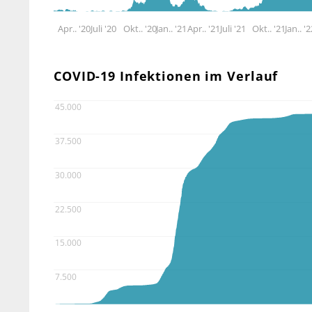
Apr.. '20
Juli '20
Okt.. '20
Jan.. '21
Apr.. '21
Juli '21
Okt.. '21
Jan.. '
COVID-19 Infektionen im Verlauf
45.000
37.500
30.000
22.500
15.000
7.500