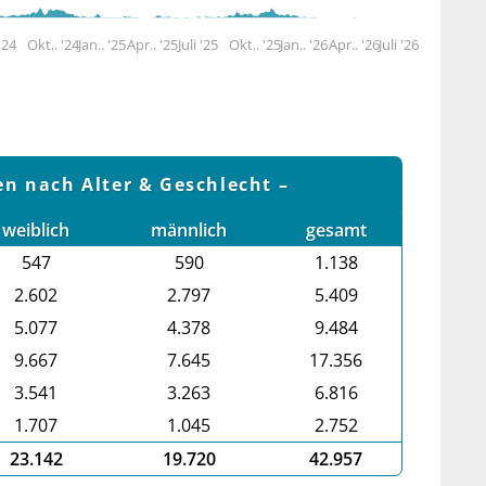
 '24
Okt.. '24
Jan.. '25
Apr.. '25
Juli '25
Okt.. '25
Jan.. '26
Apr.. '26
Juli '26
en nach Alter & Geschlecht
weiblich
männlich
gesamt
547
590
1.138
2.602
2.797
5.409
5.077
4.378
9.484
9.667
7.645
17.356
3.541
3.263
6.816
1.707
1.045
2.752
23.142
19.720
42.957