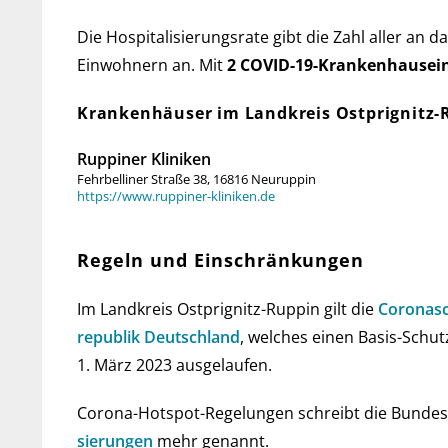
Die Hospitalisierungsrate gibt die Zahl aller an d
Ein­woh­nern an. Mit
2 COVID-19-Kranken­haus­ei
Krankenhäuser im Landkreis Ostprignitz-
Ruppiner Kliniken
Fehrbelliner Straße 38, 16816 Neuruppin
https://www.ruppiner-kliniken.de
Regeln und Einschränkungen
Im Landkreis Ostprignitz-Ruppin gilt die
Corona­sc
re­pub­lik Deutsch­land
, wel­ches einen Basis-Schut
1. März 2023 ausgelaufen.
Corona-Hot­spot-Regelungen schreibt die Bun­des­re
sie­run­gen
mehr genannt.