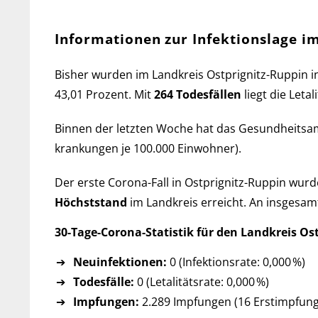
Informationen zur Infektionslage i
Bisher wurden im Landkreis Ostprignitz-Ruppin i
43,01 Pro­zent. Mit
264 Todes­fällen
liegt die Let­a
Binnen der letzten Woche hat das Ge­sund­heits­
kran­kun­gen je 100.000 Ein­wohner).
Der erste Corona-Fall in Ostprignitz-Ruppin wurde
Höchst­stand
im Landkreis er­reicht. An ins­ge­sa
30-Tage-Corona-Statistik für den Landkreis Os
Neuinfektionen:
0 (Infektionsrate: 0,000 %)
Todesfälle:
0 (Letalitätsrate: 0,000 %)
Impfungen:
2.289 Impfungen (16 Erst­imp­fun­ge