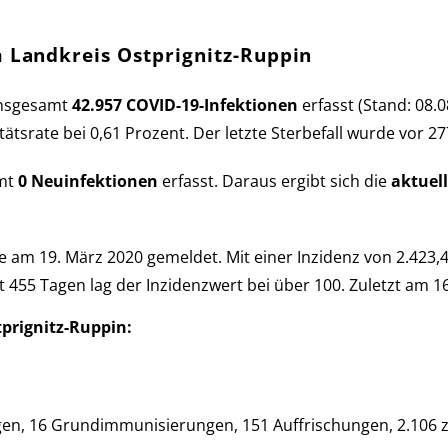
m Landkreis Ostprignitz-Ruppin
ns­ge­samt
42.957 COVID-19-Infek­tio­nen
er­fasst (Stand: 08.0
­li­täts­rate bei 0,61 Pro­zent. Der letzte Sterbe­fall wurde vor 
amt
0 Neu­in­fek­tio­nen
er­fasst. Daraus er­gibt sich die
aktu­el
 am 19. März 2020 ge­mel­det. Mit einer Inzi­denz von 2.423,4
mt 455 Tagen lag der Inzi­denz­wert bei über 100. Zu­letzt am
tprignitz-Ruppin:
n, 16 Grund­im­mu­ni­sie­run­gen, 151 Auf­fri­schun­gen, 2.106 