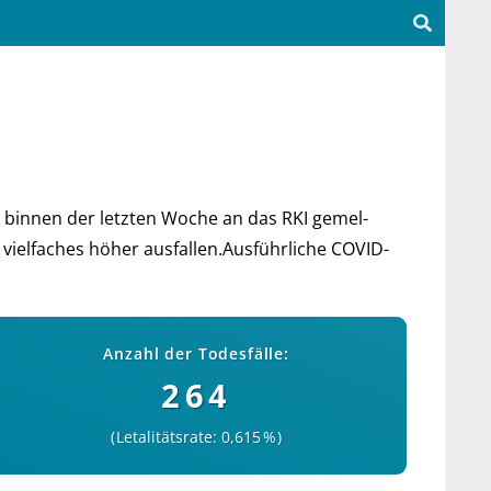
 bin­nen der letz­ten Woche an das RKI ge­mel­
 viel­faches höher aus­fal­len.Aus­führ­liche COVID-
Anzahl der Todesfälle:
264
Letalitätsrate: 0,615 %