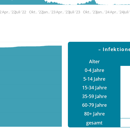
22
Apr.. '22
Juli '22
Okt.. '22
Jan.. '23
Apr.. '23
Juli '23
Okt.. '23
Jan.. '24
Apr.. '24
Juli
Infektion
Alter
0-4 Jahre
5-14 Jahre
15-34 Jahre
35-59 Jahre
60-79 Jahre
80+ Jahre
gesamt