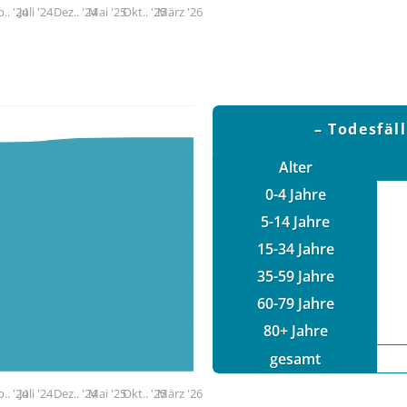
.. '24
Juli '24
Dez.. '24
Mai '25
Okt.. '25
März '26
Todesfäl
Alter
0-4 Jahre
5-14 Jahre
15-34 Jahre
35-59 Jahre
60-79 Jahre
80+ Jahre
gesamt
.. '24
Juli '24
Dez.. '24
Mai '25
Okt.. '25
März '26