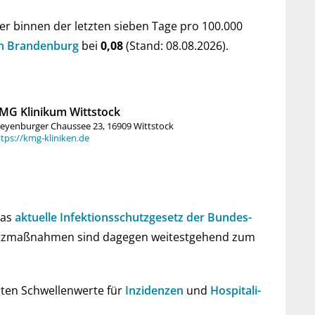
er bin­nen der letz­ten sie­ben Tage pro 100.000
 von Bran­den­burg
bei
0,08
(Stand: 08.08.2026).
MG Klinikum Wittstock
eyenburger Chaussee 23, 16909 Wittstock
tps://kmg-kliniken.de
 das
aktu­elle Infe­ktions­schutz­ge­setz der Bun­des­
hutz­maß­nah­men sind da­ge­gen wei­test­gehend zum
­ten Schwel­len­werte für
Inzi­den­zen
und
Hos­pi­ta­li­