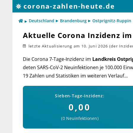
corona-zahlen-heute.de
Deutschland
Brandenburg
Ostprignitz-Ruppin
Aktuelle Corona Inzidenz im
letzte Aktualisierung
am 10. Juni 2026
Die Corona 7-Tage-Inzidenz im
Landkreis Ostpri
deten SARS-CoV-2 Neu­in­fek­tio­nen je 100.000 Ein­wo
19 Zah­len und Sta­tis­ti­ken im wei­teren Verlauf…
Sieben-Tage-Inzidenz:
0,00
0 Neuinfektionen