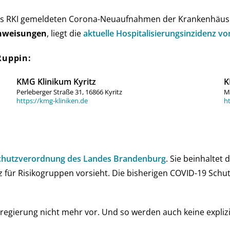
as RKI ge­mel­de­ten Corona-Neu­auf­nah­men der Kran­ken­häu­s
n­weisun­gen
, liegt die
aktu­elle Hos­pi­ta­li­sie­rungs­in­zi­denz
Ruppin:
KMG Klinikum Kyritz
K
Perleberger Straße 31, 16866 Kyritz
M
https://kmg-kliniken.de
ht
hutz­ver­ord­nung des Landes Bran­den­burg
. Sie be­in­hal­tet
z für Risi­ko­grup­pen vor­sieht. Die bis­he­ri­gen COVID-19 Sc
­gie­rung nicht mehr vor. Und so wer­den auch keine ex­pli­zi