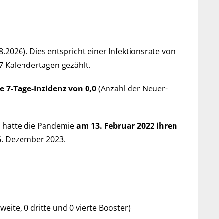
8.2026). Dies ent­spricht einer Infek­tions­rate von
277 Kalender­tagen gezählt.
le 7-Tage-Inzi­denz von 0,0
(An­zahl der Neu­er­
 hatte die Pan­de­mie
am 13. Februar 2022 ihren
 16. Dezember 2023.
zweite, 0 dritte und 0 vierte Booster)