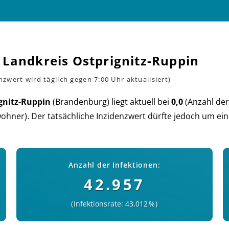
 Landkreis Ostprignitz-Ruppin
gnitz-Ruppin
(Bran­den­burg) liegt aktu­ell bei
0,0
(An­zahl der
h­ner). Der tat­säch­liche In­zi­denz­wert dürf­te je­doch um ein
Anzahl der Infektionen:
42.957
Infektionsrate: 43,012 %