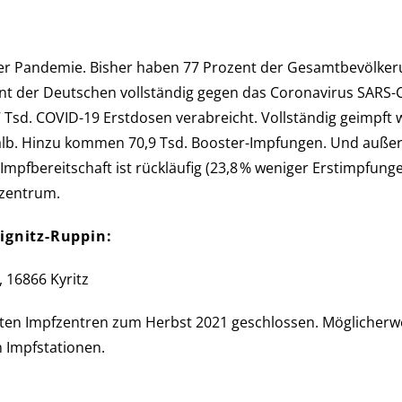
n­de­mie. Bis­her haben 77 Pro­zent der Ge­samt­be­völ­ke­ru
zent der Deutschen voll­stän­dig gegen das Corona­virus SARS-
Tsd. COVID-19 Erst­dosen verabreicht. Voll­stän­dig ge­impft 
halb. Hinzu kommen 70,9 Tsd. Booster-Impfungen. Und außer­de
 Impf­be­reit­schaft ist rückläufig (23,8 % weni­ger Erst­imp­fun
fzentrum.
ignitz-Ruppin:
 16866 Kyritz
 Impf­zen­tren zum Herbst 2021 ge­schlos­sen. Mög­licher­we
 Impf­stationen.