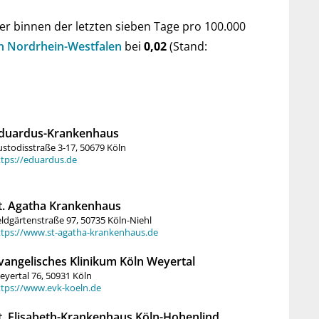
er bin­nen der letz­ten sie­ben Tage pro 100.000
 von Nord­rhein-West­falen
bei
0,02
(Stand:
duardus-Krankenhaus
stodisstraße 3-17, 50679 Köln
ttps://eduardus.de
t. Agatha Krankenhaus
ldgärtenstraße 97, 50735 Köln-Niehl
ttps://www.st-agatha-krankenhaus.de
vangelisches Klinikum Köln Weyertal
yertal 76, 50931 Köln
ttps://www.evk-koeln.de
t. Elisabeth-Krankenhaus Köln-Hohenlind