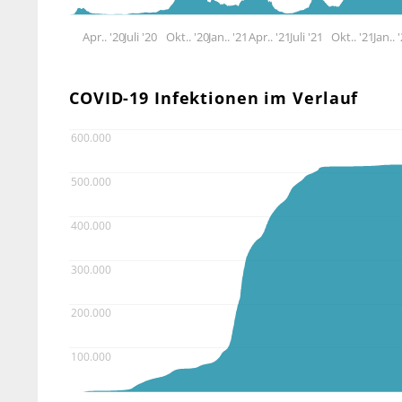
Apr.. '20
Juli '20
Okt.. '20
Jan.. '21
Apr.. '21
Juli '21
Okt.. '21
Jan.. 
COVID-19 Infektionen im Verlauf
600.000
500.000
400.000
300.000
200.000
100.000