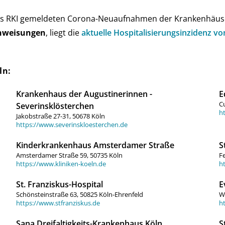
as RKI ge­mel­de­ten Corona-Neu­auf­nah­men der Kran­ken­häu­s
n­weisun­gen
, liegt die
aktu­elle Hos­pi­ta­li­sie­rungs­in­zi­denz
ln:
Krankenhaus der Augustinerinnen -
E
Cu
Severinsklösterchen
h
Jakobstraße 27-31, 50678 Köln
https://www.severinskloesterchen.de
Kinderkrankenhaus Amsterdamer Straße
S
Amsterdamer Straße 59, 50735 Köln
Fe
https://www.kliniken-koeln.de
h
St. Franziskus-Hospital
E
Schönsteinstraße 63, 50825 Köln-Ehrenfeld
We
https://www.stfranziskus.de
h
Sana Dreifaltigkeits-Krankenhaus Köln
S