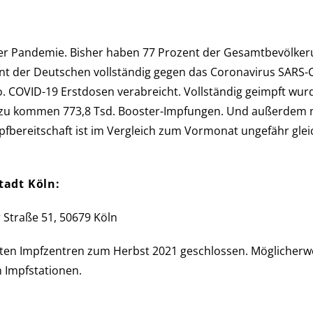
n­de­mie. Bis­her haben 77 Pro­zent der Ge­samt­be­völ­ke­ru
zent der Deutschen voll­stän­dig gegen das Corona­virus SARS-
io. COVID-19 Erst­dosen verabreicht. Voll­stän­dig ge­impft wur
inzu kommen 773,8 Tsd. Booster-Impfungen. Und außer­dem noch
Impf­be­reit­schaft ist im Ver­gleich zum Vor­mo­nat ungefähr gl
tadt Köln:
 Straße 51, 50679 Köln
 Impf­zen­tren zum Herbst 2021 ge­schlos­sen. Mög­licher­we
 Impf­stationen.