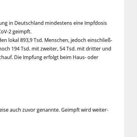
ng in Deutsch­land min­des­tens eine Impf­dosis
CoV-2 geimpft.
den lokal 893,9 Tsd. Men­schen, je­doch ein­schließ­
 194 Tsd. mit zwei­ter, 54 Tsd. mit drit­ter und
eichauf. Die Imp­fung er­folgt beim Haus- oder
ise auch zu­vor ge­nannte. Ge­impft wird weiter­