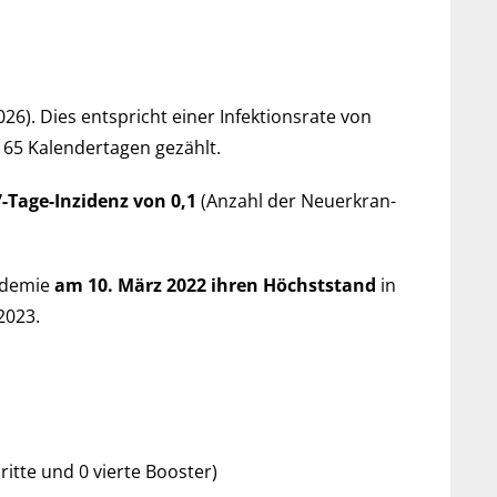
026). Dies ent­spricht einer Infek­tions­rate von
or 165 Kalender­tagen gezählt.
7-Tage-Inzi­denz von 0,1
(An­zahl der Neu­er­kran­
­de­mie
am 10. März 2022 ihren Höchst­stand
in
 2023.
dritte und 0 vierte Booster)