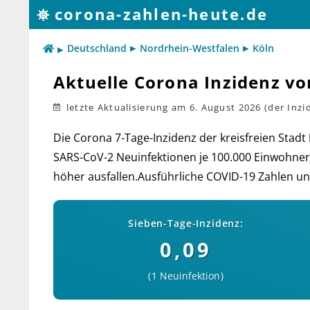
corona-zahlen-heute.de
Deutschland
Nordrhein-Westfalen
Köln
Aktuelle Corona Inzidenz vo
letzte Aktualisierung
am 6. August 2026
Die Corona 7-Tage-Inzidenz der kreis­freien Stadt
SARS-CoV-2 Neu­in­fek­tio­nen je 100.000 Ein­woh­ner
höher aus­fal­len.Aus­führ­liche COVID-19 Zah­len und
Sieben-Tage-Inzidenz:
0,09
1 Neuinfektion