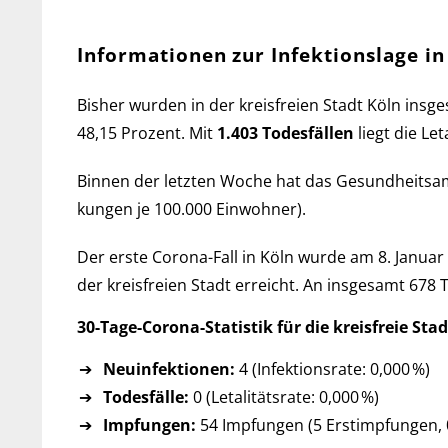
Informationen zur Infektionslage in
Bisher wurden in der kreis­freien Stadt Köln ins­g
48,15 Pro­zent. Mit
1.403 Todes­fällen
liegt die Let
Binnen der letzten Woche hat das Ge­sund­heits­
kun­gen je 100.000 Ein­wohner).
Der erste Corona-Fall in Köln wurde am 8. Januar 2
der kreis­freien Stadt er­reicht. An ins­ge­samt 678
30-Tage-Corona-Statistik für die kreis­freie Stad
Neuinfektionen:
4 (Infektionsrate: 0,000 %)
Todesfälle:
0 (Letalitätsrate: 0,000 %)
Impfungen:
54 Impfungen (5 Erst­imp­fun­gen, 0