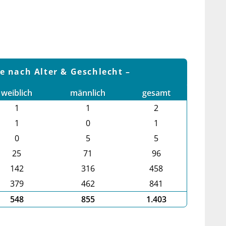
le nach Alter & Geschlecht
weiblich
männlich
gesamt
1
1
2
1
0
1
0
5
5
25
71
96
142
316
458
379
462
841
548
855
1.403