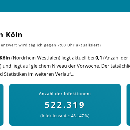
n Köln
Köln
(Nord­rhein-West­falen) liegt aktu­ell bei
0,1
(An­zahl der 
) und liegt auf glei­chem Niveau der Vorwoche. Der tat­säch­lich
 Sta­tis­ti­ken im wei­teren Verlauf…
Anzahl der Infektionen:
522.319
Infektionsrate: 48,147 %