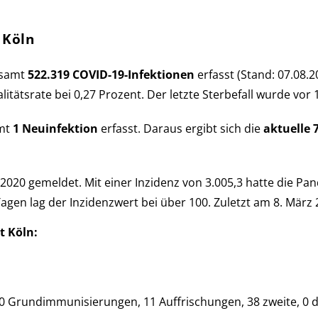
 Köln
e­samt
522.319 COVID-19-Infek­tio­nen
er­fasst (Stand: 07.08.2
­a­li­täts­rate bei 0,27 Pro­zent. Der letzte Sterbe­fall wurde v
amt
1 Neu­in­fek­tion
er­fasst. Daraus er­gibt sich die
aktu­elle 
020 ge­mel­det. Mit einer Inzi­denz von 3.005,3 hatte die Pan
 Tagen lag der Inzi­denz­wert bei über 100. Zu­letzt am 8. März
t Köln:
 Grund­im­mu­ni­sie­run­gen, 11 Auf­fri­schun­gen, 38 zweite, 0 