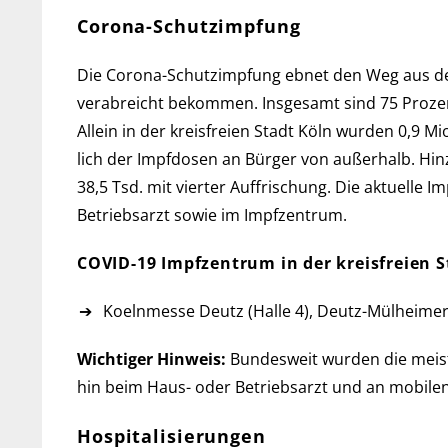
Corona-Schutzimpfung
Die Corona-Schutzimpfung ebnet den Weg aus der Pa
ver­ab­reicht be­kommen. Ins­ge­samt sind 75 Pro­
Allein in der kreis­freien Stadt Köln wur­den 0,9 M
lich der Impf­do­sen an Bür­ger von außerhalb. H
38,5 Tsd. mit vier­ter Auf­frischung. Die aktu­elle 
Betriebs­arzt so­wie im Impfzentrum.
COVID-19 Impfzentrum in der kreis­freien S
Koelnmesse Deutz (Halle 4), Deutz-Mülheimer
Wichtiger Hinweis:
Bundesweit wurden die meisten
hin beim Haus- oder Betriebs­arzt und an mobilen
Hospitalisierungen