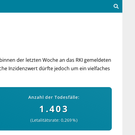
bin­nen der letz­ten Woche an das RKI ge­mel­deten
e In­zi­denz­wert dürf­te je­doch um ein viel­faches
Anzahl der Todesfälle:
1.403
Letalitätsrate: 0,269 %