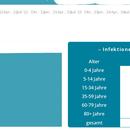
'22
Apr.. '22
Juli '22
Okt.. '22
Jan.. '23
Apr.. '23
Juli '23
Okt.. '23
Jan.. '24
Apr.. '24
Juli
Infektion
Alter
0-4 Jahre
5-14 Jahre
15-34 Jahre
35-59 Jahre
60-79 Jahre
80+ Jahre
gesamt