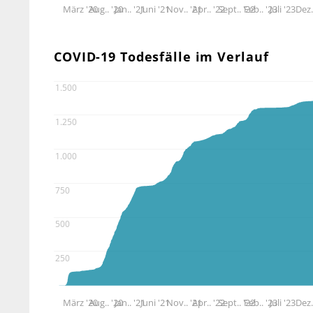
März '20
Aug.. '20
Jan.. '21
Juni '21
Nov.. '21
Apr.. '22
Sept.. '22
Feb.. '23
Juli '23
Dez.
COVID-19 Todesfälle im Verlauf
1.500
1.250
1.000
750
500
250
März '20
Aug.. '20
Jan.. '21
Juni '21
Nov.. '21
Apr.. '22
Sept.. '22
Feb.. '23
Juli '23
Dez.