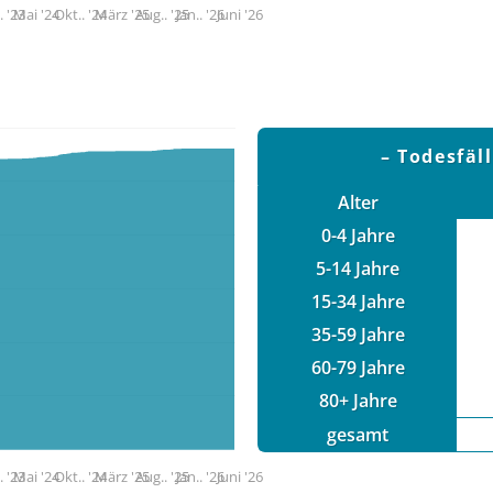
. '23
Mai '24
Okt.. '24
März '25
Aug.. '25
Jan.. '26
Juni '26
Todesfäl
Alter
0-4 Jahre
5-14 Jahre
15-34 Jahre
35-59 Jahre
60-79 Jahre
80+ Jahre
gesamt
. '23
Mai '24
Okt.. '24
März '25
Aug.. '25
Jan.. '26
Juni '26