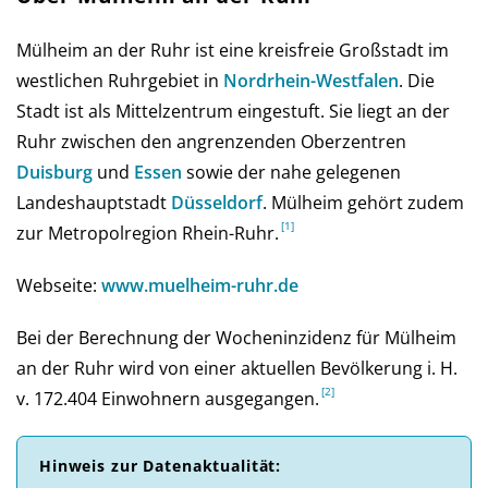
Mülheim an der Ruhr ist eine kreisfreie Großstadt im
westlichen Ruhrgebiet in
Nord­rhein-West­falen
. Die
Stadt ist als Mittelzentrum eingestuft. Sie liegt an der
Ruhr zwischen den angrenzenden Oberzentren
Duisburg
und
Essen
sowie der nahe gelegenen
Landeshauptstadt
Düsseldorf
. Mülheim gehört zudem
zur Metropolregion Rhein-Ruhr.
Webseite:
www.muelheim-ruhr.de
Bei der Be­rech­nung der Wochen­inzi­denz für Mülheim
an der Ruhr wird von einer aktu­el­len Be­völ­ke­rung i. H.
v. 172.404 Ein­woh­nern aus­ge­gan­gen.
Hinweis zur Daten­aktuali­tät: