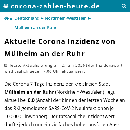
corona-zahlen-heute.de
Deutschland
Nordrhein-Westfalen
Mülheim an der Ruhr
Aktuelle Corona Inzidenz von
Mülheim an der Ruhr
letzte Aktualisierung
am 2. Juni 2026
Die Corona 7-Tage-Inzidenz der kreis­freien Stadt
Mülheim an der Ruhr
(Nord­rhein-West­falen) liegt
aktu­ell bei
0,0
(An­zahl der bin­nen der letz­ten Woche an
das RKI ge­mel­deten SARS-CoV-2 Neu­in­fek­tio­nen je
100.000 Ein­woh­ner). Der tat­säch­liche In­zi­denz­wert
dürf­te je­doch um ein viel­faches höher aus­fal­len.Aus­