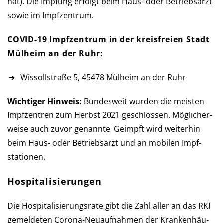
nat). Die Imp­fung er­folgt beim Haus- oder Betriebs­arzt
so­wie im Impfzentrum.
COVID-19 Impfzentrum in der kreis­freien Stadt
Mülheim an der Ruhr:
Wissollstraße 5, 45478 Mülheim an der Ruhr
Wichtiger Hinweis:
Bundesweit wurden die meisten
Impf­zen­tren zum Herbst 2021 ge­schlos­sen. Mög­licher­
weise auch zu­vor ge­nannte. Ge­impft wird weiter­hin
beim Haus- oder Betriebs­arzt und an mobilen Impf­
stationen.
Hospitalisierungen
Die Hospitalisierungsrate gibt die Zahl aller an das RKI
ge­mel­de­ten Corona-Neu­auf­nah­men der Kran­ken­häu­