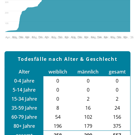
300
200
100
Apr.. '20
Aug.. '20
Dez.. '20
Apr.. '21
Aug.. '21
Dez.. '21
Apr.. '22
Aug.. '22
Dez.. '22
Apr.. '23
Aug.. '23
Dez.. '23
Apr.. '24
Aug.. '24
Dez.. '24
Apr.. '25
Aug.. '25
Dez.. '25
Apr.. '26
Todesfälle nach Alter & Geschlecht
Alter
weiblich
männlich
gesamt
0-4 Jahre
0
0
0
5-14 Jahre
0
0
0
15-34 Jahre
0
2
2
35-59 Jahre
8
16
24
60-79 Jahre
54
102
156
80+ Jahre
196
179
375