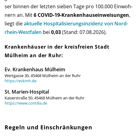
ser bin­nen der letz­ten sie­ben Tage pro 100.000 Ein­woh­
nern an. Mit
6 COVID-19-Kranken­haus­ein­weisun­gen
,
liegt die
aktu­elle Hos­pi­ta­li­sie­rungs­in­zi­denz von Nord­
rhein-West­falen
bei
0,03
(Stand: 07.08.2026).
Krankenhäuser in der kreis­freien Stadt
Mülheim an der Ruhr:
Ev. Krankenhaus Mülheim
Wertgasse 30, 45468 Mülheim an der Ruhr
https://evkmh.de
St. Marien-Hospital
Kaiserstraße 50, 45468 Mülheim an der Ruhr
https://www.contilia.de
Regeln und Einschränkungen