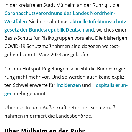
In der kreis­freien Stadt Mülheim an der Ruhr gilt die
Corona­schutz­ver­ord­nung des Landes Nord­rhein-
West­falen
. Sie be­in­hal­tet das
aktu­elle Infe­ktions­schutz­
ge­setz der Bun­des­re­pub­lik Deutsch­land
, wel­ches einen
Basis-Schutz für Risi­ko­grup­pen vor­sieht. Die bis­he­ri­gen
COVID-19 Schutz­maß­nah­men sind da­ge­gen wei­test­
gehend zum 1. März 2023 ausgelaufen.
Corona-Hot­spot-Regelungen schreibt die Bun­des­re­gie­
rung nicht mehr vor. Und so wer­den auch keine ex­pli­zi­
ten Schwel­len­werte für
Inzi­den­zen
und
Hos­pi­ta­li­sie­run­
gen
mehr genannt.
Über das In- und Außer­kraft­treten der Schutz­maß­
nahmen infor­miert die Landes­behörde.
Über Mülheim an der Ruhr