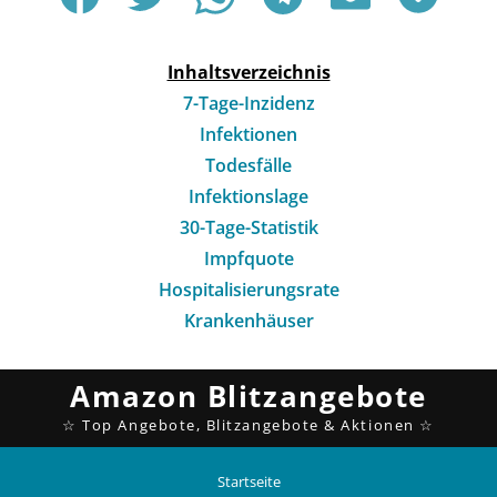
Inhaltsverzeichnis
7-Tage-Inzidenz
Infektionen
Todesfälle
Infektionslage
30-Tage-Statistik
Impfquote
Hospitalisierungsrate
Krankenhäuser
Startseite