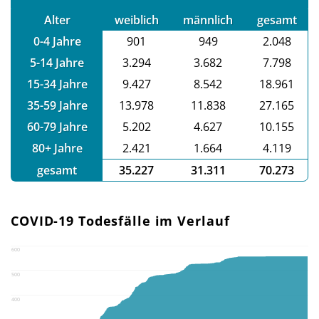
Alter
weiblich
männlich
gesamt
0-4 Jahre
901
949
2.048
5-14 Jahre
3.294
3.682
7.798
15-34 Jahre
9.427
8.542
18.961
35-59 Jahre
13.978
11.838
27.165
60-79 Jahre
5.202
4.627
10.155
80+ Jahre
2.421
1.664
4.119
gesamt
35.227
31.311
70.273
COVID-19 Todesfälle im Verlauf
600
500
400