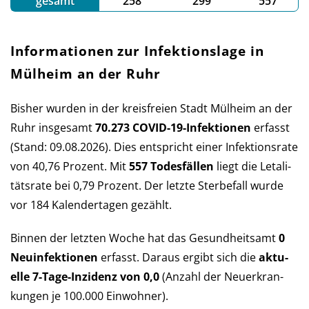
gesamt
258
299
557
Informationen zur Infektionslage in
Mülheim an der Ruhr
Bisher wurden in der kreis­freien Stadt Mülheim an der
Ruhr ins­ge­samt
70.273 COVID-19-Infek­tio­nen
er­fasst
(Stand: 09.08.2026). Dies ent­spricht einer Infek­tions­rate
von 40,76 Pro­zent. Mit
557 Todes­fällen
liegt die Let­a­li­
täts­rate bei 0,79 Pro­zent. Der letzte Sterbe­fall wurde
vor 184 Kalender­tagen gezählt.
Binnen der letzten Woche hat das Ge­sund­heits­amt
0
Neu­in­fek­tio­nen
er­fasst. Daraus er­gibt sich die
aktu­
elle 7-Tage-Inzi­denz von 0,0
(An­zahl der Neu­er­kran­
kun­gen je 100.000 Ein­wohner).