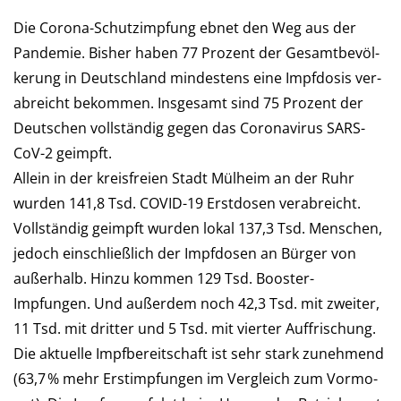
Die Corona-Schutzimpfung ebnet den Weg aus der
Pan­de­mie. Bis­her haben 77 Pro­zent der Ge­samt­be­völ­
ke­rung in Deutsch­land min­des­tens eine Impf­dosis ver­
ab­reicht be­kommen. Ins­ge­samt sind 75 Pro­zent der
Deutschen voll­stän­dig gegen das Corona­virus SARS-
CoV-2 geimpft.
Allein in der kreis­freien Stadt Mülheim an der Ruhr
wur­den 141,8 Tsd. COVID-19 Erst­dosen verabreicht.
Voll­stän­dig ge­impft wurden lokal 137,3 Tsd. Men­schen,
je­doch ein­schließ­lich der Impf­do­sen an Bür­ger von
außerhalb. Hinzu kommen 129 Tsd. Booster-
Impfungen. Und außer­dem noch 42,3 Tsd. mit zwei­ter,
11 Tsd. mit drit­ter und 5 Tsd. mit vier­ter Auf­frischung.
Die aktu­elle Impf­be­reit­schaft ist sehr stark zunehmend
(63,7 % mehr Erst­imp­fun­gen im Ver­gleich zum Vor­mo­