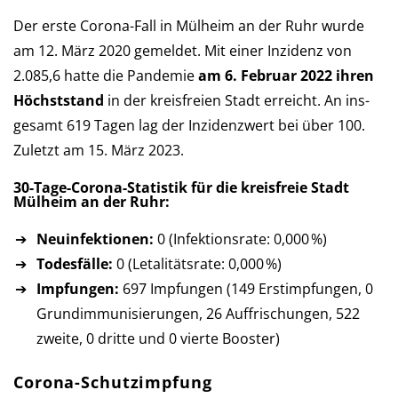
Der erste Corona-Fall in Mülheim an der Ruhr wurde
am 12. März 2020 ge­mel­det. Mit einer Inzi­denz von
2.085,6 hatte die Pan­de­mie
am 6. Februar 2022 ihren
Höchst­stand
in der kreis­freien Stadt er­reicht. An ins­
ge­samt 619 Tagen lag der Inzi­denz­wert bei über 100.
Zu­letzt am 15. März 2023.
30-Tage-Corona-Statistik für die kreis­freie Stadt
Mülheim an der Ruhr:
Neuinfektionen:
0 (Infektionsrate: 0,000 %)
Todesfälle:
0 (Letalitätsrate: 0,000 %)
Impfungen:
697 Impfungen (149 Erst­imp­fun­gen, 0
Grund­im­mu­ni­sie­run­gen, 26 Auf­fri­schun­gen, 522
zweite, 0 dritte und 0 vierte Booster)
Corona-Schutzimpfung