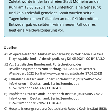
Zu­letzt wurde in der kreis­freien Stadt Mülheim an der
Ruhr am 18.05.2026 eine Neu­in­fek­tion, eine Ge­ne­sung
und kein Todes­fall ge­mel­det. So­mit wur­den seit 83
Tagen keine neuen Fall­zahlen an das RKI über­mittelt.
Ent­weder gab es seit­dem kei­nen neuen Fall oder es
liegt eine Melde­ver­zö­ge­rung vor.
Quellen:
Wikipedia-Autoren: Mülheim an der Ruhr, in: Wikipedia, Die freie
Enzyklopädie, [online]
de.wikipedia.org
[21.05.2021],
CC-BY-SA 3.0
Vgl. Statistisches Bundesamt: Fortschreibung des
Bevölkerungsstandes zum Stichtag 31.12.2021, in: Destatis,
Wiesbaden, 2022, [online]
www-genesis.destatis.de
[27.09.2022]
Fallzahlen Deutschland: Robert Koch-Institut (RKI): SARS-CoV-2
Infektionen in Deutschland, Berlin: Zenodo,
doi:
10.5281/zenodo.6610660
,
CC BY 4.0
Impfdaten Deutschland: Robert Koch-Institut (RKI): SARS-CoV-2
Infektionen in Deutschland, Berlin: Zenodo,
doi:
10.5281/zenodo.5126652
,
CC BY 4.0
Hospitalisierungsinzidenz Deutschland: Robert Koch-Institut (RKI):