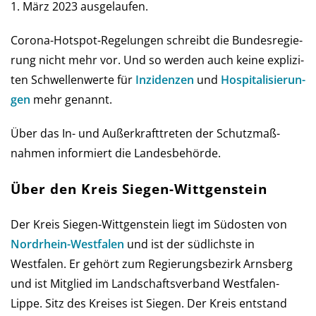
1. März 2023 ausgelaufen.
Corona-Hot­spot-Regelungen schreibt die Bun­des­re­gie­
rung nicht mehr vor. Und so wer­den auch keine ex­pli­zi­
ten Schwel­len­werte für
Inzi­den­zen
und
Hos­pi­ta­li­sie­run­
gen
mehr genannt.
Über das In- und Außer­kraft­treten der Schutz­maß­
nahmen infor­miert die Landes­behörde.
Über den Kreis Siegen-Wittgenstein
Der Kreis Siegen-Wittgenstein liegt im Südosten von
Nord­rhein-West­falen
und ist der südlichste in
Westfalen. Er gehört zum Regierungsbezirk Arnsberg
und ist Mitglied im Landschaftsverband Westfalen-
Lippe. Sitz des Kreises ist Siegen. Der Kreis entstand