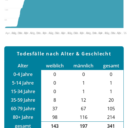
120
60
Apr.. '20
Aug.. '20
Dez.. '20
Apr.. '21
Aug.. '21
Dez.. '21
Apr.. '22
Aug.. '22
Dez.. '22
Apr.. '23
Aug.. '23
Dez.. '23
Apr.. '24
Aug.. '24
Dez.. '24
Apr.. '25
Aug.. '25
Dez.. '25
Apr.. '26
Todesfälle nach Alter & Geschlecht
Alter
weiblich
männlich
gesamt
0-4 Jahre
0
0
0
5-14 Jahre
0
1
1
15-34 Jahre
0
1
1
35-59 Jahre
8
12
20
60-79 Jahre
37
67
105
80+ Jahre
98
116
214
gesamt
143
197
341