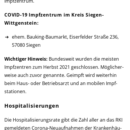
Impfzentrum.
COVID-19 Impfzentrum im Kreis Siegen-
Wittgenstein:
ehem. Bauking-Baumarkt, Eiserfelder Straße 236,
57080 Siegen
Wichtiger Hinweis:
Bundesweit wurden die meisten
Impf­zen­tren zum Herbst 2021 ge­schlos­sen. Mög­licher­
weise auch zu­vor ge­nannte. Ge­impft wird weiter­hin
beim Haus- oder Betriebs­arzt und an mobilen Impf­
stationen.
Hospitalisierungen
Die Hospitalisierungsrate gibt die Zahl aller an das RKI
ge­mel­de­ten Corona-Neu­auf­nah­men der Kran­ken­häu­