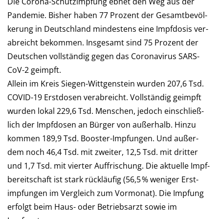
Die Corona-Schutzimpfung ebnet den Weg aus der
Pan­de­mie. Bis­her haben 77 Pro­zent der Ge­samt­be­völ­
ke­rung in Deutsch­land min­des­tens eine Impf­dosis ver­
ab­reicht be­kommen. Ins­ge­samt sind 75 Pro­zent der
Deutschen voll­stän­dig gegen das Corona­virus SARS-
CoV-2 geimpft.
Allein im Kreis Siegen-Wittgenstein wur­den 207,6 Tsd.
COVID-19 Erst­dosen verabreicht. Voll­stän­dig ge­impft
wurden lokal 229,6 Tsd. Men­schen, je­doch ein­schließ­
lich der Impf­do­sen an Bür­ger von außerhalb. Hinzu
kommen 189,9 Tsd. Booster-Impfungen. Und außer­
dem noch 46,4 Tsd. mit zwei­ter, 12,5 Tsd. mit drit­ter
und 1,7 Tsd. mit vier­ter Auf­frischung. Die aktu­elle Impf­
be­reit­schaft ist stark rückläufig (56,5 % weni­ger Erst­
imp­fun­gen im Ver­gleich zum Vor­mo­nat). Die Imp­fung
er­folgt beim Haus- oder Betriebs­arzt so­wie im