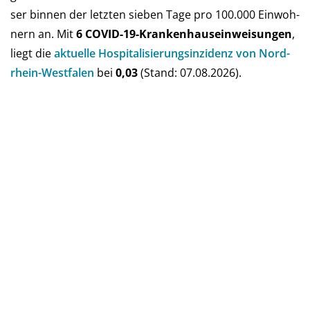
ser bin­nen der letz­ten sie­ben Tage pro 100.000 Ein­woh­
nern an. Mit
6 COVID-19-Kranken­haus­ein­weisun­gen
,
liegt die
aktu­elle Hos­pi­ta­li­sie­rungs­in­zi­denz von Nord­
rhein-West­falen
bei
0,03
(Stand: 07.08.2026).