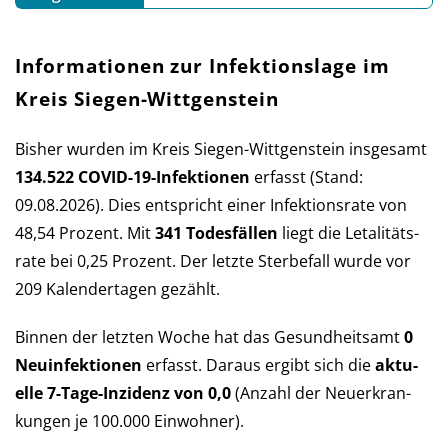
Informationen zur Infektionslage im
Kreis Siegen-Wittgenstein
Bisher wurden im Kreis Siegen-Wittgenstein ins­ge­samt
134.522 COVID-19-Infek­tio­nen
er­fasst (Stand:
09.08.2026). Dies ent­spricht einer Infek­tions­rate von
48,54 Pro­zent. Mit
341 Todes­fällen
liegt die Let­a­li­täts­
rate bei 0,25 Pro­zent. Der letzte Sterbe­fall wurde vor
209 Kalender­tagen gezählt.
Binnen der letzten Woche hat das Ge­sund­heits­amt
0
Neu­in­fek­tio­nen
er­fasst. Daraus er­gibt sich die
aktu­
elle 7-Tage-Inzi­denz von 0,0
(An­zahl der Neu­er­kran­
kun­gen je 100.000 Ein­wohner).