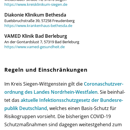
https://www.kreisklinikum-siegen.de
Diakonie Klinikum Bethesda
Euelsbruchstraße 39, 57258 Freudenberg
https://www.krankenhaus-bethesda.de
VAMED Klinik Bad Berleburg
An der Gontardslust 7, 57319 Bad Berleburg
https://www.vamed-gesundheit.de
Regeln und Einschränkungen
Im Kreis Siegen-Wittgenstein gilt die
Corona­schutz­ver­
ord­nung des Landes Nord­rhein-West­falen
. Sie be­in­hal­
tet das
aktu­elle Infe­ktions­schutz­ge­setz der Bun­des­re­
pub­lik Deutsch­land
, wel­ches einen Basis-Schutz für
Risi­ko­grup­pen vor­sieht. Die bis­he­ri­gen COVID-19
Schutz­maß­nah­men sind da­ge­gen wei­test­gehend zum