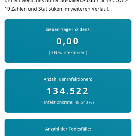
um ein viel­faches höher aus­fal­len.Aus­führ­liche COVID-
19 Zah­len und Sta­tis­ti­ken im wei­teren Verlauf…
Sieben-Tage-Inzidenz:
0,00
0 Neuinfektionen
Anzahl der Infektionen:
134.522
Infektionsrate: 48,540 %
Anzahl der Todesfälle: