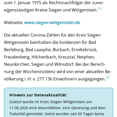
zum 1. Januar 1975 als Rechtsnachfolger der zuvor
eigenständigen Kreise Siegen und Wittgenstein.
Webseite:
www.siegen-wittgenstein.de
Die aktuellen Corona-Zahlen für den Kreis Siegen-
Wittgenstein beinhalten die Inzidenzen für Bad
Berleburg, Bad Laasphe, Burbach, Erndtebrück,
Freudenberg, Hilchenbach, Kreuztal, Netphen,
Neunkirchen, Siegen und Wilnsdorf. Bei der Be­rech­
nung der Wochen­inzi­denz wird von einer aktu­el­len Be­
völ­ke­rung i. H. v. 277.136 Ein­woh­nern aus­ge­gan­gen.
Hinweis zur Daten­aktuali­tät:
Zu­letzt wurde im Kreis Siegen-Wittgenstein am
11.06.2026 eine Neu­in­fek­tion, eine Ge­ne­sung und kein
Todes­fall ge­mel­det. So­mit wur­den seit 59 Tagen keine