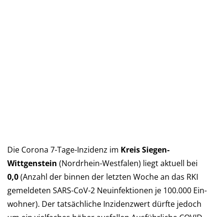
Die Corona 7-Tage-Inzidenz im
Kreis Siegen-
Wittgenstein
(Nord­rhein-West­falen) liegt aktu­ell bei
0,0
(An­zahl der bin­nen der letz­ten Woche an das RKI
ge­mel­deten SARS-CoV-2 Neu­in­fek­tio­nen je 100.000 Ein­
woh­ner). Der tat­säch­liche In­zi­denz­wert dürf­te je­doch