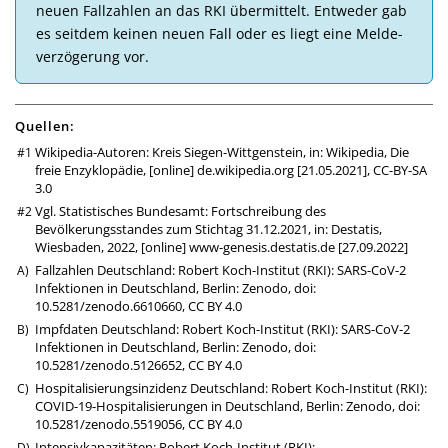
neuen Fall­zahlen an das RKI über­mittelt. Ent­weder gab
es seit­dem kei­nen neuen Fall oder es liegt eine Melde­
ver­zö­ge­rung vor.
Quellen:
Wikipedia-Autoren: Kreis Siegen-Wittgenstein, in: Wikipedia, Die
freie Enzyklopädie, [online]
de.wikipedia.org
[21.05.2021],
CC-BY-SA
3.0
Vgl. Statistisches Bundesamt: Fortschreibung des
Bevölkerungsstandes zum Stichtag 31.12.2021, in: Destatis,
Wiesbaden, 2022, [online]
www-genesis.destatis.de
[27.09.2022]
Fallzahlen Deutschland: Robert Koch-Institut (RKI): SARS-CoV-2
Infektionen in Deutschland, Berlin: Zenodo,
doi:
10.5281/zenodo.6610660
,
CC BY 4.0
Impfdaten Deutschland: Robert Koch-Institut (RKI): SARS-CoV-2
Infektionen in Deutschland, Berlin: Zenodo,
doi:
10.5281/zenodo.5126652
,
CC BY 4.0
Hospitalisierungsinzidenz Deutschland: Robert Koch-Institut (RKI):
COVID-19-Hospitalisierungen in Deutschland, Berlin: Zenodo,
doi:
10.5281/zenodo.5519056
,
CC BY 4.0
Intensivkapazitäten: Robert Koch-Institut (RKI):