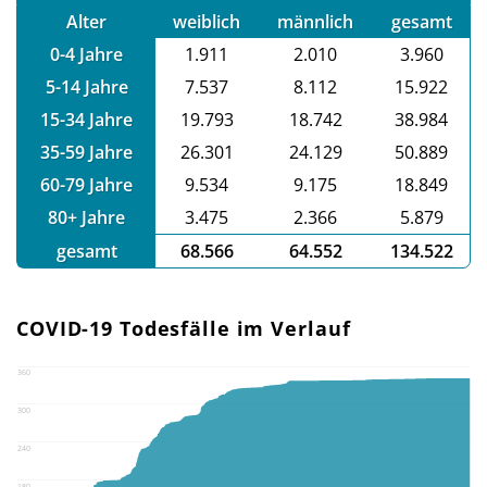
Alter
weiblich
männlich
gesamt
0-4 Jahre
1.911
2.010
3.960
5-14 Jahre
7.537
8.112
15.922
15-34 Jahre
19.793
18.742
38.984
35-59 Jahre
26.301
24.129
50.889
60-79 Jahre
9.534
9.175
18.849
80+ Jahre
3.475
2.366
5.879
gesamt
68.566
64.552
134.522
COVID-19 Todesfälle im Verlauf
360
300
240
180