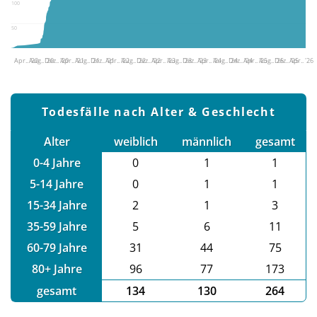
100
50
Apr.. '20
Aug.. '20
Dez.. '20
Apr.. '21
Aug.. '21
Dez.. '21
Apr.. '22
Aug.. '22
Dez.. '22
Apr.. '23
Aug.. '23
Dez.. '23
Apr.. '24
Aug.. '24
Dez.. '24
Apr.. '25
Aug.. '25
Dez.. '25
Apr.. '26
Todesfälle nach Alter & Geschlecht
Alter
weiblich
männlich
gesamt
0-4 Jahre
0
1
1
5-14 Jahre
0
1
1
15-34 Jahre
2
1
3
35-59 Jahre
5
6
11
60-79 Jahre
31
44
75
80+ Jahre
96
77
173
gesamt
134
130
264