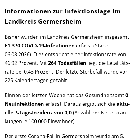
Informationen zur Infektionslage im
Landkreis Germersheim
Bisher wurden im Landkreis Germersheim ins­ge­samt
61.370 COVID-19-Infek­tio­nen
er­fasst (Stand:
06.08.2026). Dies ent­spricht einer Infek­tions­rate von
46,92 Pro­zent. Mit
264 Todes­fällen
liegt die Let­a­li­täts­
rate bei 0,43 Pro­zent. Der letzte Sterbe­fall wurde vor
225 Kalender­tagen gezählt.
Binnen der letzten Woche hat das Ge­sund­heits­amt
0
Neu­in­fek­tio­nen
er­fasst. Daraus er­gibt sich die
aktu­
elle 7-Tage-Inzi­denz von 0,0
(An­zahl der Neu­er­kran­
kun­gen je 100.000 Ein­wohner).
Der erste Corona-Fall in Germersheim wurde am 5.