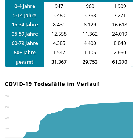
0-4 Jahre
947
960
1.909
5-14 Jahre
3.480
3.768
7.271
15-34 Jahre
8.431
8.129
16.618
35-59 Jahre
12.558
11.362
24.019
60-79 Jahre
4.385
4.400
8.840
80+ Jahre
1.547
1.105
2.660
gesamt
31.367
29.753
61.370
COVID-19 Todesfälle im Verlauf
300
250
200
150