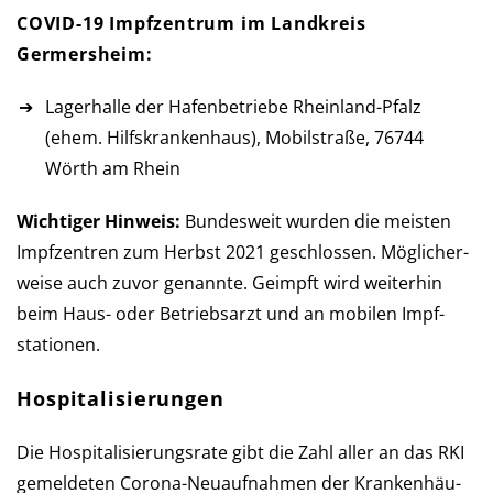
COVID-19 Impfzentrum im Landkreis
Germersheim:
Lagerhalle der Hafenbetriebe Rheinland-Pfalz
(ehem. Hilfskrankenhaus), Mobilstraße, 76744
Wörth am Rhein
Wichtiger Hinweis:
Bundesweit wurden die meisten
Impf­zen­tren zum Herbst 2021 ge­schlos­sen. Mög­licher­
weise auch zu­vor ge­nannte. Ge­impft wird weiter­hin
beim Haus- oder Betriebs­arzt und an mobilen Impf­
stationen.
Hospitalisierungen
Die Hospitalisierungsrate gibt die Zahl aller an das RKI
ge­mel­de­ten Corona-Neu­auf­nah­men der Kran­ken­häu­