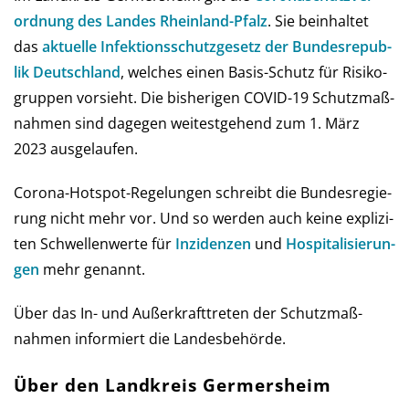
ord­nung des Landes Rhein­land-Pfalz
. Sie be­in­hal­tet
das
aktu­elle Infe­ktions­schutz­ge­setz der Bun­des­re­pub­
lik Deutsch­land
, wel­ches einen Basis-Schutz für Risi­ko­
grup­pen vor­sieht. Die bis­he­ri­gen COVID-19 Schutz­maß­
nah­men sind da­ge­gen wei­test­gehend zum 1. März
2023 ausgelaufen.
Corona-Hot­spot-Regelungen schreibt die Bun­des­re­gie­
rung nicht mehr vor. Und so wer­den auch keine ex­pli­zi­
ten Schwel­len­werte für
Inzi­den­zen
und
Hos­pi­ta­li­sie­run­
gen
mehr genannt.
Über das In- und Außer­kraft­treten der Schutz­maß­
nahmen infor­miert die Landes­behörde.
Über den Landkreis Germersheim