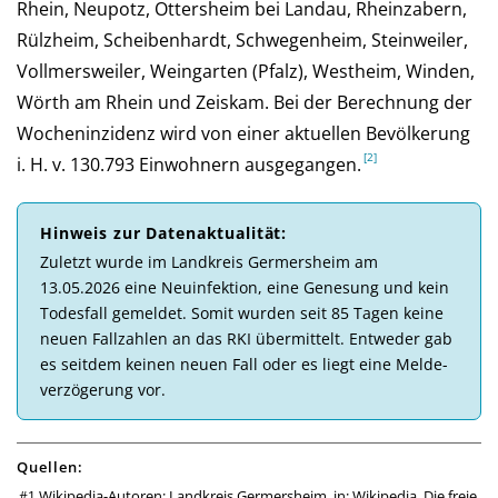
Rhein, Neupotz, Ottersheim bei Landau, Rheinzabern,
Rülzheim, Scheibenhardt, Schwegenheim, Steinweiler,
Vollmersweiler, Weingarten (Pfalz), Westheim, Winden,
Wörth am Rhein und Zeiskam. Bei der Be­rech­nung der
Wochen­inzi­denz wird von einer aktu­el­len Be­völ­ke­rung
i. H. v. 130.793 Ein­woh­nern aus­ge­gan­gen.
Hinweis zur Daten­aktuali­tät:
Zu­letzt wurde im Landkreis Germersheim am
13.05.2026 eine Neu­in­fek­tion, eine Ge­ne­sung und kein
Todes­fall ge­mel­det. So­mit wur­den seit 85 Tagen keine
neuen Fall­zahlen an das RKI über­mittelt. Ent­weder gab
es seit­dem kei­nen neuen Fall oder es liegt eine Melde­
ver­zö­ge­rung vor.
Quellen:
Wikipedia-Autoren: Landkreis Germersheim, in: Wikipedia, Die freie