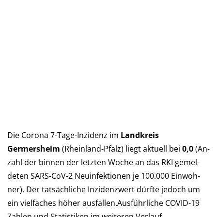
Die Corona 7-Tage-Inzidenz im
Landkreis
Germersheim
(Rhein­land-Pfalz) liegt aktu­ell bei
0,0
(An­
zahl der bin­nen der letz­ten Woche an das RKI ge­mel­
deten SARS-CoV-2 Neu­in­fek­tio­nen je 100.000 Ein­woh­
ner). Der tat­säch­liche In­zi­denz­wert dürf­te je­doch um
ein viel­faches höher aus­fal­len.Aus­führ­liche COVID-19
Zah­len und Sta­tis­ti­ken im wei­teren Verlauf…