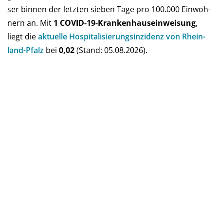
ser bin­nen der letz­ten sie­ben Tage pro 100.000 Ein­woh­
nern an. Mit
1 COVID-19-Kranken­haus­ein­weisung
,
liegt die
aktu­elle Hos­pi­ta­li­sie­rungs­in­zi­denz von Rhein­
land-Pfalz
bei
0,02
(Stand: 05.08.2026).