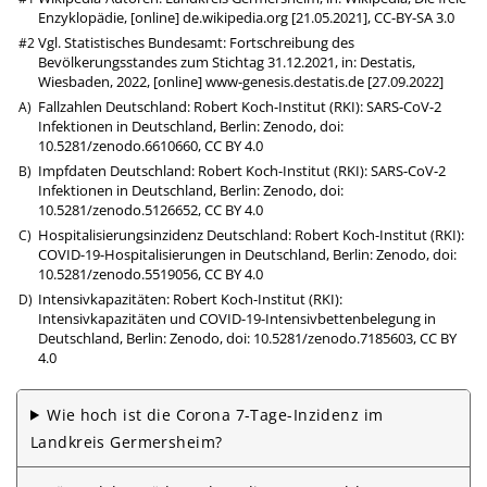
Enzyklopädie, [online]
de.wikipedia.org
[21.05.2021],
CC-BY-SA 3.0
Vgl. Statistisches Bundesamt: Fortschreibung des
Bevölkerungsstandes zum Stichtag 31.12.2021, in: Destatis,
Wiesbaden, 2022, [online]
www-genesis.destatis.de
[27.09.2022]
Fallzahlen Deutschland: Robert Koch-Institut (RKI): SARS-CoV-2
Infektionen in Deutschland, Berlin: Zenodo,
doi:
10.5281/zenodo.6610660
,
CC BY 4.0
Impfdaten Deutschland: Robert Koch-Institut (RKI): SARS-CoV-2
Infektionen in Deutschland, Berlin: Zenodo,
doi:
10.5281/zenodo.5126652
,
CC BY 4.0
Hospitalisierungsinzidenz Deutschland: Robert Koch-Institut (RKI):
COVID-19-Hospitalisierungen in Deutschland, Berlin: Zenodo,
doi:
10.5281/zenodo.5519056
,
CC BY 4.0
Intensivkapazitäten: Robert Koch-Institut (RKI):
Intensivkapazitäten und COVID-19-Intensivbettenbelegung in
Deutschland, Berlin: Zenodo,
doi: 10.5281/zenodo.7185603
,
CC BY
4.0
Wie hoch ist die Corona 7-Tage-Inzidenz im
Landkreis Germersheim?