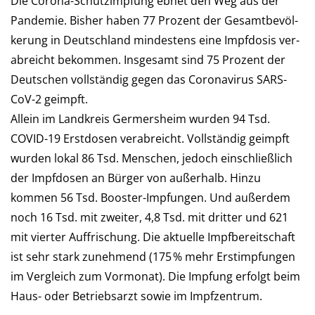
Die Corona-Schutzimpfung ebnet den Weg aus der
Pan­de­mie. Bis­her haben 77 Pro­zent der Ge­samt­be­völ­
ke­rung in Deutsch­land min­des­tens eine Impf­dosis ver­
ab­reicht be­kommen. Ins­ge­samt sind 75 Pro­zent der
Deutschen voll­stän­dig gegen das Corona­virus SARS-
CoV-2 geimpft.
Allein im Landkreis Germersheim wur­den 94 Tsd.
COVID-19 Erst­dosen verabreicht. Voll­stän­dig ge­impft
wurden lokal 86 Tsd. Men­schen, je­doch ein­schließ­lich
der Impf­do­sen an Bür­ger von außerhalb. Hinzu
kommen 56 Tsd. Booster-Impfungen. Und außer­dem
noch 16 Tsd. mit zwei­ter, 4,8 Tsd. mit drit­ter und 621
mit vier­ter Auf­frischung. Die aktu­elle Impf­be­reit­schaft
ist sehr stark zunehmend (175 % mehr Erst­imp­fun­gen
im Ver­gleich zum Vor­mo­nat). Die Imp­fung er­folgt beim
Haus- oder Betriebs­arzt so­wie im Impfzentrum.