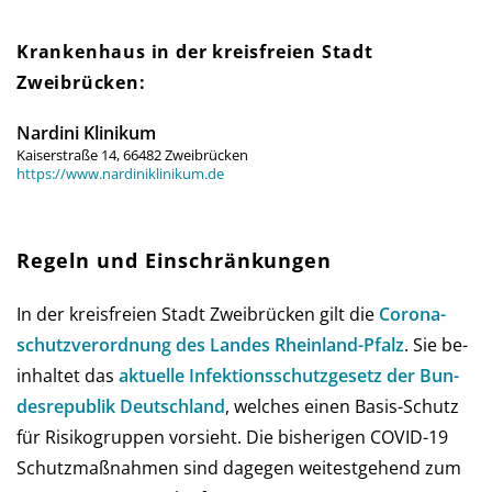
Krankenhaus in der kreis­freien Stadt
Zweibrücken:
Nardini Klinikum
Kaiserstraße 14, 66482 Zweibrücken
https://www.nardiniklinikum.de
Regeln und Einschränkungen
In der kreis­freien Stadt Zweibrücken gilt die
Corona­
schutz­ver­ord­nung des Landes Rhein­land-Pfalz
. Sie be­
in­hal­tet das
aktu­elle Infe­ktions­schutz­ge­setz der Bun­
des­re­pub­lik Deutsch­land
, wel­ches einen Basis-Schutz
für Risi­ko­grup­pen vor­sieht. Die bis­he­ri­gen COVID-19
Schutz­maß­nah­men sind da­ge­gen wei­test­gehend zum