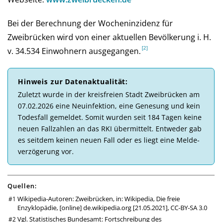
Bei der Be­rech­nung der Wochen­inzi­denz für
Zweibrücken wird von einer aktu­el­len Be­völ­ke­rung i. H.
v. 34.534 Ein­woh­nern aus­ge­gan­gen.
Hinweis zur Daten­aktuali­tät:
Zu­letzt wurde in der kreis­freien Stadt Zweibrücken am
07.02.2026 eine Neu­in­fek­tion, eine Ge­ne­sung und kein
Todes­fall ge­mel­det. So­mit wur­den seit 184 Tagen keine
neuen Fall­zahlen an das RKI über­mittelt. Ent­weder gab
es seit­dem kei­nen neuen Fall oder es liegt eine Melde­
ver­zö­ge­rung vor.
Quellen:
Wikipedia-Autoren: Zweibrücken, in: Wikipedia, Die freie
Enzyklopädie, [online]
de.wikipedia.org
[21.05.2021],
CC-BY-SA 3.0
Vgl. Statistisches Bundesamt: Fortschreibung des