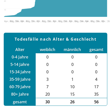
20
10
Apr.. '20
Aug.. '20
Dez.. '20
Apr.. '21
Aug.. '21
Dez.. '21
Apr.. '22
Aug.. '22
Dez.. '22
Apr.. '23
Aug.. '23
Dez.. '23
Apr.. '24
Aug.. '24
Dez.. '24
Apr.. '25
Aug.. '25
Dez.. '25
Apr.. '26
Todesfälle nach Alter & Geschlecht
Alter
weiblich
männlich
gesamt
0-4 Jahre
0
0
0
5-14 Jahre
0
0
0
15-34 Jahre
0
0
0
35-59 Jahre
3
1
4
60-79 Jahre
7
10
17
80+ Jahre
20
15
35
gesamt
30
26
56