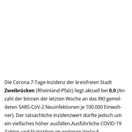
Die Corona 7-Tage-Inzidenz der kreis­freien Stadt
Zweibrücken
(Rhein­land-Pfalz) liegt aktu­ell bei
0,0
(An­
zahl der bin­nen der letz­ten Woche an das RKI ge­mel­
deten SARS-CoV-2 Neu­in­fek­tio­nen je 100.000 Ein­woh­
ner). Der tat­säch­liche In­zi­denz­wert dürf­te je­doch um
ein viel­faches höher aus­fal­len.Aus­führ­liche COVID-19
Zah­len und Sta­tis­ti­ken im wei­teren Verlauf…