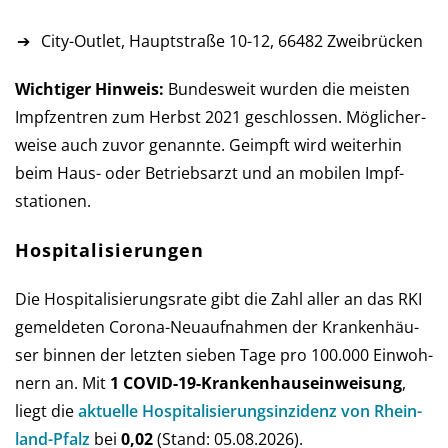
City-Outlet, Hauptstraße 10-12, 66482 Zweibrücken
Wichtiger Hinweis:
Bundesweit wurden die meisten
Impf­zen­tren zum Herbst 2021 ge­schlos­sen. Mög­licher­
weise auch zu­vor ge­nannte. Ge­impft wird weiter­hin
beim Haus- oder Betriebs­arzt und an mobilen Impf­
stationen.
Hospitalisierungen
Die Hospitalisierungsrate gibt die Zahl aller an das RKI
ge­mel­de­ten Corona-Neu­auf­nah­men der Kran­ken­häu­
ser bin­nen der letz­ten sie­ben Tage pro 100.000 Ein­woh­
nern an. Mit
1 COVID-19-Kranken­haus­ein­weisung
,
liegt die
aktu­elle Hos­pi­ta­li­sie­rungs­in­zi­denz von Rhein­
land-Pfalz
bei
0,02
(Stand: 05.08.2026).