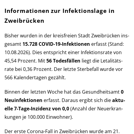
Informationen zur Infektionslage in
Zweibrücken
Bisher wurden in der kreis­freien Stadt Zweibrücken ins­
ge­samt
15.728 COVID-19-Infek­tio­nen
er­fasst (Stand:
10.08.2026). Dies ent­spricht einer Infek­tions­rate von
45,54 Pro­zent. Mit
56 Todes­fällen
liegt die Let­a­li­täts­
rate bei 0,36 Pro­zent. Der letzte Sterbe­fall wurde vor
566 Kalender­tagen gezählt.
Binnen der letzten Woche hat das Ge­sund­heits­amt
0
Neu­in­fek­tio­nen
er­fasst. Daraus er­gibt sich die
aktu­
elle 7-Tage-Inzi­denz von 0,0
(An­zahl der Neu­er­kran­
kun­gen je 100.000 Ein­wohner).
Der erste Corona-Fall in Zweibrücken wurde am 21.