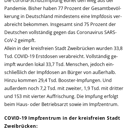
Die Corona-Schutzimpfung ebnet den Weg aus der
Pan­de­mie. Bis­her haben 77 Pro­zent der Ge­samt­be­völ­
ke­rung in Deutsch­land min­des­tens eine Impf­dosis ver­
ab­reicht be­kommen. Ins­ge­samt sind 75 Pro­zent der
Deutschen voll­stän­dig gegen das Corona­virus SARS-
CoV-2 geimpft.
Allein in der kreis­freien Stadt Zweibrücken wur­den 33,8
Tsd. COVID-19 Erst­dosen verabreicht. Voll­stän­dig ge­
impft wurden lokal 33,7 Tsd. Men­schen, je­doch ein­
schließ­lich der Impf­do­sen an Bür­ger von außerhalb.
Hinzu kommen 29,4 Tsd. Booster-Impfungen. Und
außer­dem noch 7,2 Tsd. mit zwei­ter, 1,9 Tsd. mit drit­ter
und 153 mit vier­ter Auf­frischung. Die Imp­fung er­folgt
beim Haus- oder Betriebs­arzt so­wie im Impfzentrum.
COVID-19 Impfzentrum in der kreis­freien Stadt
Zweibrücken: