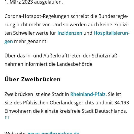
1. März 2023 ausgelaufen.
Corona-Hot­spot-Regelungen schreibt die Bun­des­re­gie­
rung nicht mehr vor. Und so wer­den auch keine ex­pli­zi­
ten Schwel­len­werte für
Inzi­den­zen
und
Hos­pi­ta­li­sie­run­
gen
mehr genannt.
Über das In- und Außer­kraft­treten der Schutz­maß­
nahmen infor­miert die Landes­behörde.
Über Zweibrücken
Zweibrücken ist eine Stadt in
Rhein­land-Pfalz
. Sie ist
Sitz des Pfälzischen Oberlandesgerichts und mit 34.193
Einwohnern die kleinste kreisfreie Stadt Deutschlands.
Webseite:
www.zweibruecken.de