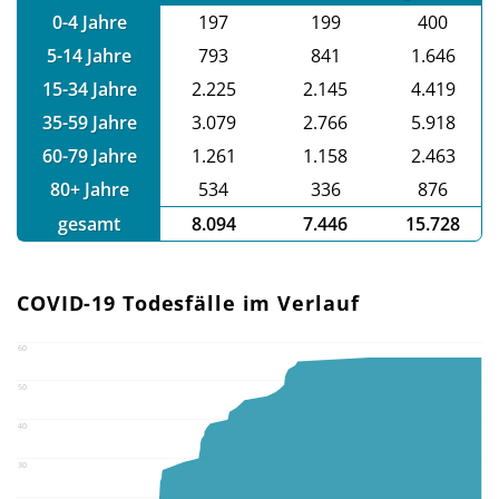
0-4 Jahre
197
199
400
5-14 Jahre
793
841
1.646
15-34 Jahre
2.225
2.145
4.419
35-59 Jahre
3.079
2.766
5.918
60-79 Jahre
1.261
1.158
2.463
80+ Jahre
534
336
876
gesamt
8.094
7.446
15.728
COVID-19 Todesfälle im Verlauf
60
50
40
30