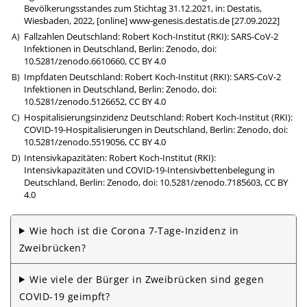
Bevölkerungsstandes zum Stichtag 31.12.2021, in: Destatis,
Wiesbaden, 2022, [online]
www-genesis.destatis.de
[27.09.2022]
Fallzahlen Deutschland: Robert Koch-Institut (RKI): SARS-CoV-2
Infektionen in Deutschland, Berlin: Zenodo,
doi:
10.5281/zenodo.6610660
,
CC BY 4.0
Impfdaten Deutschland: Robert Koch-Institut (RKI): SARS-CoV-2
Infektionen in Deutschland, Berlin: Zenodo,
doi:
10.5281/zenodo.5126652
,
CC BY 4.0
Hospitalisierungsinzidenz Deutschland: Robert Koch-Institut (RKI):
COVID-19-Hospitalisierungen in Deutschland, Berlin: Zenodo,
doi:
10.5281/zenodo.5519056
,
CC BY 4.0
Intensivkapazitäten: Robert Koch-Institut (RKI):
Intensivkapazitäten und COVID-19-Intensivbettenbelegung in
Deutschland, Berlin: Zenodo,
doi: 10.5281/zenodo.7185603
,
CC BY
4.0
Wie hoch ist die Corona 7-Tage-Inzidenz in
Zweibrücken?
Wie viele der Bürger in Zweibrücken sind gegen
COVID-19 geimpft?