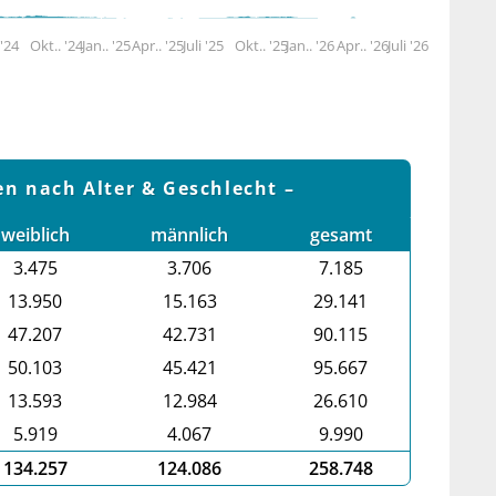
 '24
Okt.. '24
Jan.. '25
Apr.. '25
Juli '25
Okt.. '25
Jan.. '26
Apr.. '26
Juli '26
en nach Alter & Geschlecht
weiblich
männlich
gesamt
3.475
3.706
7.185
13.950
15.163
29.141
47.207
42.731
90.115
50.103
45.421
95.667
13.593
12.984
26.610
5.919
4.067
9.990
134.257
124.086
258.748