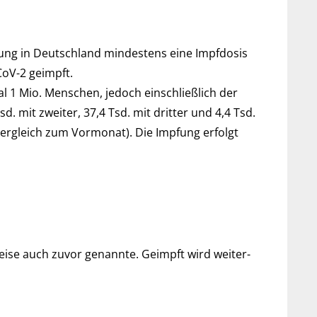
ng in Deutsch­land min­des­tens eine Impf­dosis
CoV-2 geimpft.
 1 Mio. Men­schen, je­doch ein­schließ­lich der
it zwei­ter, 37,4 Tsd. mit drit­ter und 4,4 Tsd.
 Ver­gleich zum Vor­mo­nat). Die Imp­fung er­folgt
ise auch zu­vor ge­nannte. Ge­impft wird weiter­