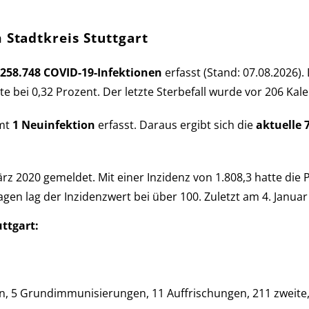
 Stadtkreis Stuttgart
258.748 COVID-19-Infek­tio­nen
er­fasst (Stand: 07.08.2026). 
s­rate bei 0,32 Pro­zent. Der letzte Sterbe­fall wurde vor 206 Ka
amt
1 Neu­in­fek­tion
er­fasst. Daraus er­gibt sich die
aktu­elle 
z 2020 ge­mel­det. Mit einer Inzi­denz von 1.808,3 hatte die 
agen lag der Inzi­denz­wert bei über 100. Zu­letzt am 4. Januar
uttgart:
 5 Grund­im­mu­ni­sie­run­gen, 11 Auf­fri­schun­gen, 211 zweite