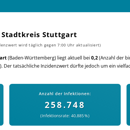
 Stadtkreis Stuttgart
art
(Baden-Würt­tem­berg) liegt aktu­ell bei
0,2
(An­zahl der bi
. Der tat­säch­liche In­zi­denz­wert dürf­te je­doch um ein viel­
Anzahl der Infektionen:
258.748
Infektionsrate: 40,885 %