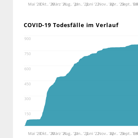
Mai '20
Okt.. '20
März '21
Aug.. '21
Jan.. '22
Juni '22
Nov.. '22
Apr.. '23
Sept.. '23
Fe
COVID-19 Todesfälle im Verlauf
900
750
600
450
300
150
Mai '20
Okt.. '20
März '21
Aug.. '21
Jan.. '22
Juni '22
Nov.. '22
Apr.. '23
Sept.. '23
Fe