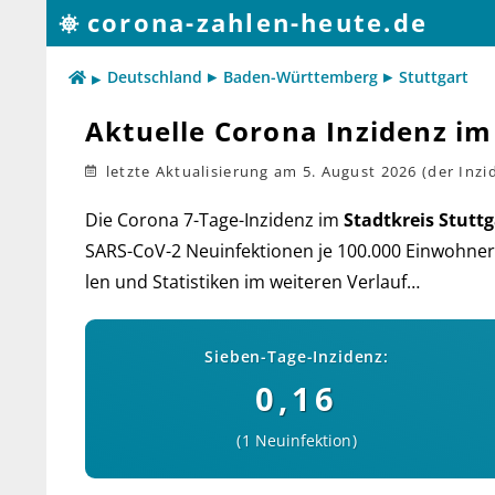
corona-zahlen-heute.de
Deutschland
Baden-Württemberg
Stuttgart
Aktuelle Corona Inzidenz im
letzte Aktualisierung
am 5. August 2026
Die Corona 7-Tage-Inzidenz im
Stadtkreis Stuttg
SARS-CoV-2 Neu­in­fek­tio­nen je 100.000 Ein­woh­ner)
len und Sta­tis­ti­ken im wei­teren Verlauf…
Sieben-Tage-Inzidenz:
0,16
1 Neuinfektion