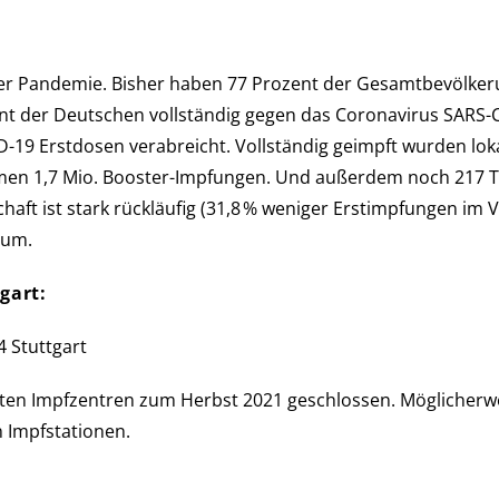
n­de­mie. Bis­her haben 77 Pro­zent der Ge­samt­be­völ­ke­ru
zent der Deutschen voll­stän­dig gegen das Corona­virus SARS-
-19 Erst­dosen verabreicht. Voll­stän­dig ge­impft wurden lokal
n 1,7 Mio. Booster-Impfungen. Und außer­dem noch 217 Tsd. m
­schaft ist stark rückläufig (31,8 % weni­ger Erst­imp­fun­gen im
rum.
gart:
4 Stuttgart
 Impf­zen­tren zum Herbst 2021 ge­schlos­sen. Mög­licher­we
 Impf­stationen.