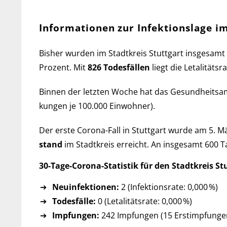
Informationen zur Infektionslage im
Bisher wurden im Stadtkreis Stuttgart ins­ge­samt
Pro­zent. Mit
826 Todes­fällen
liegt die Let­a­li­tät
Binnen der letzten Woche hat das Ge­sund­heits­
kun­gen je 100.000 Ein­wohner).
Der erste Corona-Fall in Stuttgart wurde am 5. Mär
stand
im Stadtkreis er­reicht. An ins­ge­samt 600 T
30-Tage-Corona-Statistik für den Stadtkreis St
Neuinfektionen:
2 (Infektionsrate: 0,000 %)
Todesfälle:
0 (Letalitätsrate: 0,000 %)
Impfungen:
242 Impfungen (15 Erst­imp­fun­gen,