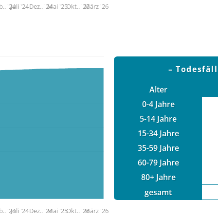
b.. '24
Juli '24
Dez.. '24
Mai '25
Okt.. '25
März '26
Todesfäl
Alter
0-4 Jahre
5-14 Jahre
15-34 Jahre
35-59 Jahre
60-79 Jahre
80+ Jahre
gesamt
b.. '24
Juli '24
Dez.. '24
Mai '25
Okt.. '25
März '26