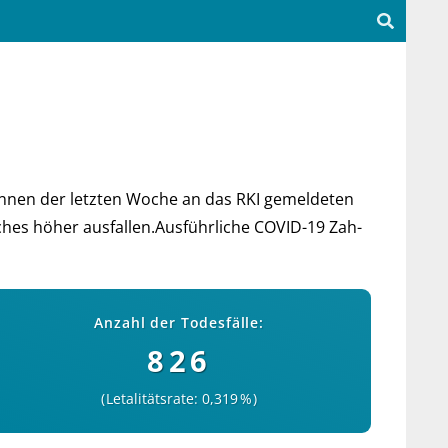
n­nen der letz­ten Woche an das RKI ge­mel­deten
faches höher aus­fal­len.Aus­führ­liche COVID-19 Zah­
Anzahl der Todesfälle:
826
Letalitätsrate: 0,319 %