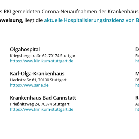
as RKI ge­mel­de­ten Corona-Neu­auf­nah­men der Kran­ken­häu­s
n­weisung
, liegt die
aktu­elle Hos­pi­ta­li­sie­rungs­in­zi­denz v
Olgahospital
D
Kriegsbergstraße 62, 70174 Stuttgart
Ro
https://www.klinikum-stuttgart.de
ht
Karl-Olga-Krankenhaus
M
Hackstraße 61, 70190 Stuttgart
Bö
https://www.sana.de
h
Krankenhaus Bad Cannstatt
R
Prießnitzweg 24, 70374 Stuttgart
Au
https://www.klinikum-stuttgart.de
h