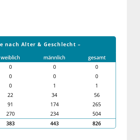
le nach Alter & Geschlecht
weiblich
männlich
gesamt
0
0
0
0
0
0
0
1
1
22
34
56
91
174
265
270
234
504
383
443
826