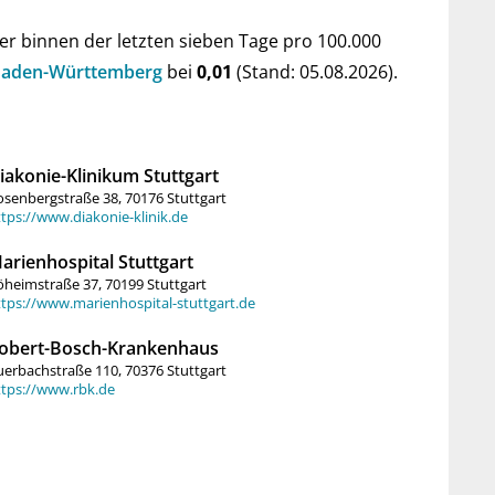
er bin­nen der letz­ten sie­ben Tage pro 100.000
on Baden-Würt­tem­berg
bei
0,01
(Stand: 05.08.2026).
iakonie-Klinikum Stuttgart
senbergstraße 38, 70176 Stuttgart
tps://www.diakonie-klinik.de
arienhospital Stuttgart
heimstraße 37, 70199 Stuttgart
ttps://www.marienhospital-stuttgart.de
obert-Bosch-Krankenhaus
erbachstraße 110, 70376 Stuttgart
ttps://www.rbk.de