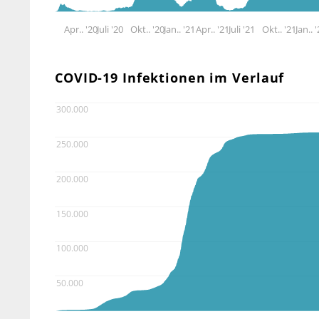
Apr.. '20
Juli '20
Okt.. '20
Jan.. '21
Apr.. '21
Juli '21
Okt.. '21
Jan.. 
COVID-19 Infektionen im Verlauf
300.000
250.000
200.000
150.000
100.000
50.000