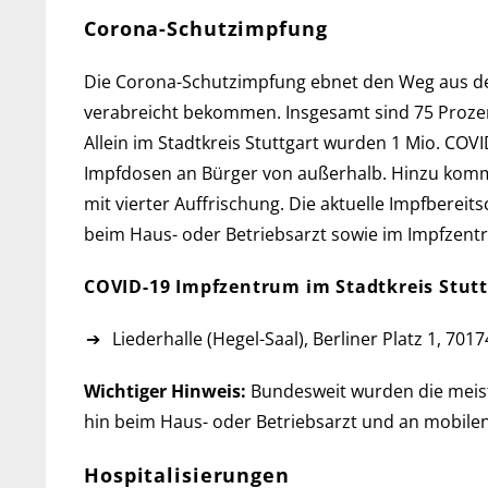
Corona-Schutzimpfung
Die Corona-Schutzimpfung ebnet den Weg aus der Pa
ver­ab­reicht be­kommen. Ins­ge­samt sind 75 Pro­
Allein im Stadtkreis Stuttgart wur­den 1 Mio. COVID
Impf­do­sen an Bür­ger von außerhalb. Hinzu komme
mit vier­ter Auf­frischung. Die aktu­elle Impf­be­reit
beim Haus- oder Betriebs­arzt so­wie im Impfzent
COVID-19 Impfzentrum im Stadtkreis Stutt
Liederhalle (Hegel-Saal), Berliner Platz 1, 7017
Wichtiger Hinweis:
Bundesweit wurden die meisten
hin beim Haus- oder Betriebs­arzt und an mobilen
Hospitalisierungen