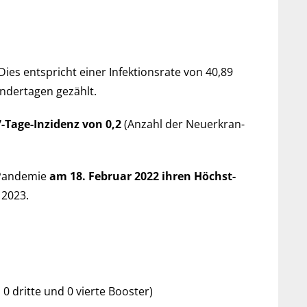
Dies ent­spricht einer Infek­tions­rate von 40,89
lender­tagen gezählt.
7-Tage-Inzi­denz von 0,2
(An­zahl der Neu­er­kran­
Pan­de­mie
am 18. Februar 2022 ihren Höchst­
 2023.
, 0 dritte und 0 vierte Booster)