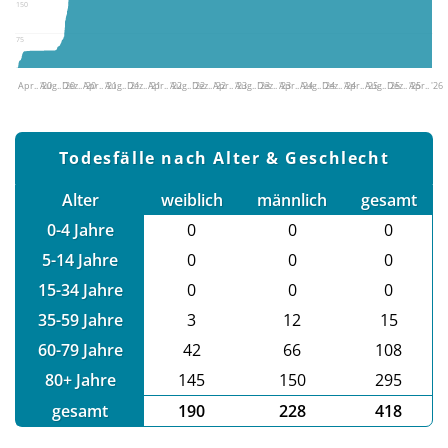
150
75
Apr.. '20
Aug.. '20
Dez.. '20
Apr.. '21
Aug.. '21
Dez.. '21
Apr.. '22
Aug.. '22
Dez.. '22
Apr.. '23
Aug.. '23
Dez.. '23
Apr.. '24
Aug.. '24
Dez.. '24
Apr.. '25
Aug.. '25
Dez.. '25
Apr.. '26
Todesfälle nach Alter & Geschlecht
Alter
weiblich
männlich
gesamt
0-4 Jahre
0
0
0
5-14 Jahre
0
0
0
15-34 Jahre
0
0
0
35-59 Jahre
3
12
15
60-79 Jahre
42
66
108
80+ Jahre
145
150
295
gesamt
190
228
418