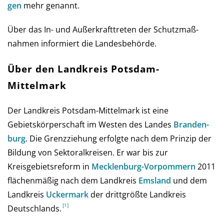
gen
mehr genannt.
Über das In- und Außer­kraft­treten der Schutz­maß­
nahmen infor­miert die Landes­behörde.
Über den Landkreis Potsdam-
Mittelmark
Der Landkreis Potsdam-Mittelmark ist eine
Gebietskörperschaft im Westen des Landes
Bran­den­
burg
. Die Grenzziehung erfolgte nach dem Prinzip der
Bildung von Sektoralkreisen. Er war bis zur
Kreisgebietsreform in
Meck­len­burg-Vor­pom­mern
2011
flächenmäßig nach dem Landkreis
Emsland
und dem
Landkreis
Uckermark
der drittgrößte Landkreis
Deutschlands.