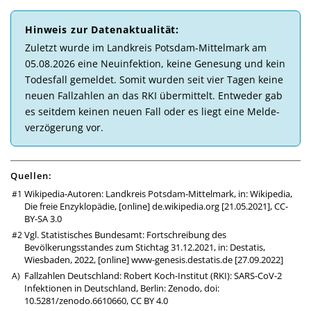
Hinweis zur Daten­aktuali­tät:
Zu­letzt wurde im Landkreis Potsdam-Mittelmark am
05.08.2026 eine Neu­in­fek­tion, keine Ge­ne­sung und kein
Todes­fall ge­mel­det. So­mit wur­den seit vier Tagen keine
neuen Fall­zahlen an das RKI über­mittelt. Ent­weder gab
es seit­dem kei­nen neuen Fall oder es liegt eine Melde­
ver­zö­ge­rung vor.
Quellen:
Wikipedia-Autoren: Landkreis Potsdam-Mittelmark, in: Wikipedia,
Die freie Enzyklopädie, [online]
de.wikipedia.org
[21.05.2021],
CC-
BY-SA 3.0
Vgl. Statistisches Bundesamt: Fortschreibung des
Bevölkerungsstandes zum Stichtag 31.12.2021, in: Destatis,
Wiesbaden, 2022, [online]
www-genesis.destatis.de
[27.09.2022]
Fallzahlen Deutschland: Robert Koch-Institut (RKI): SARS-CoV-2
Infektionen in Deutschland, Berlin: Zenodo,
doi:
10.5281/zenodo.6610660
,
CC BY 4.0