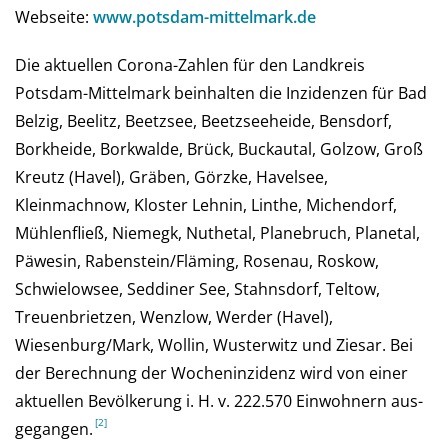
Webseite:
www.potsdam-mittelmark.de
Die aktuellen Corona-Zahlen für den Landkreis
Potsdam-Mittelmark beinhalten die Inzidenzen für Bad
Belzig, Beelitz, Beetzsee, Beetzseeheide, Bensdorf,
Borkheide, Borkwalde, Brück, Buckautal, Golzow, Groß
Kreutz (Havel), Gräben, Görzke, Havelsee,
Kleinmachnow, Kloster Lehnin, Linthe, Michendorf,
Mühlenfließ, Niemegk, Nuthetal, Planebruch, Planetal,
Päwesin, Rabenstein/Fläming, Rosenau, Roskow,
Schwielowsee, Seddiner See, Stahnsdorf, Teltow,
Treuenbrietzen, Wenzlow, Werder (Havel),
Wiesenburg/Mark, Wollin, Wusterwitz und Ziesar. Bei
der Be­rech­nung der Wochen­inzi­denz wird von einer
aktu­el­len Be­völ­ke­rung i. H. v. 222.570 Ein­woh­nern aus­
ge­gan­gen.