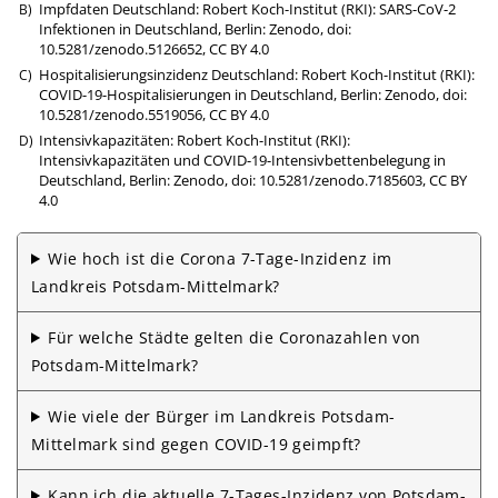
Impfdaten Deutschland: Robert Koch-Institut (RKI): SARS-CoV-2
Infektionen in Deutschland, Berlin: Zenodo,
doi:
10.5281/zenodo.5126652
,
CC BY 4.0
Hospitalisierungsinzidenz Deutschland: Robert Koch-Institut (RKI):
COVID-19-Hospitalisierungen in Deutschland, Berlin: Zenodo,
doi:
10.5281/zenodo.5519056
,
CC BY 4.0
Intensivkapazitäten: Robert Koch-Institut (RKI):
Intensivkapazitäten und COVID-19-Intensivbettenbelegung in
Deutschland, Berlin: Zenodo,
doi: 10.5281/zenodo.7185603
,
CC BY
4.0
Wie hoch ist die Corona 7-Tage-Inzidenz im
Landkreis Potsdam-Mittelmark?
Für welche Städte gelten die Corona­zahlen von
Potsdam-Mittelmark?
Wie viele der Bürger im Landkreis Potsdam-
Mittelmark sind gegen COVID-19 geimpft?
Kann ich die aktuelle 7-Tages-Inzidenz von Potsdam-