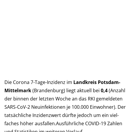
Die Corona 7-Tage-Inzidenz im
Landkreis Potsdam-
Mittelmark
(Bran­den­burg) liegt aktu­ell bei
0,4
(An­zahl
der bin­nen der letz­ten Woche an das RKI ge­mel­deten
SARS-CoV-2 Neu­in­fek­tio­nen je 100.000 Ein­woh­ner). Der
tat­säch­liche In­zi­denz­wert dürf­te je­doch um ein viel­
faches höher aus­fal­len.Aus­führ­liche COVID-19 Zah­len
und Sta­tis­ti­ken im wei­teren Verlauf…