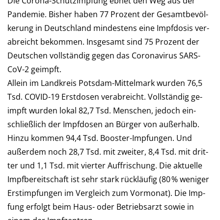
Die Corona-Schutzimpfung ebnet den Weg aus der
Pan­de­mie. Bis­her haben 77 Pro­zent der Ge­samt­be­völ­
ke­rung in Deutsch­land min­des­tens eine Impf­dosis ver­
ab­reicht be­kommen. Ins­ge­samt sind 75 Pro­zent der
Deutschen voll­stän­dig gegen das Corona­virus SARS-
CoV-2 geimpft.
Allein im Landkreis Potsdam-Mittelmark wur­den 76,5
Tsd. COVID-19 Erst­dosen verabreicht. Voll­stän­dig ge­
impft wurden lokal 82,7 Tsd. Men­schen, je­doch ein­
schließ­lich der Impf­do­sen an Bür­ger von außerhalb.
Hinzu kommen 94,4 Tsd. Booster-Impfungen. Und
außer­dem noch 28,7 Tsd. mit zwei­ter, 8,4 Tsd. mit drit­
ter und 1,1 Tsd. mit vier­ter Auf­frischung. Die aktu­elle
Impf­be­reit­schaft ist sehr stark rückläufig (80 % weni­ger
Erst­imp­fun­gen im Ver­gleich zum Vor­mo­nat). Die Imp­
fung er­folgt beim Haus- oder Betriebs­arzt so­wie in