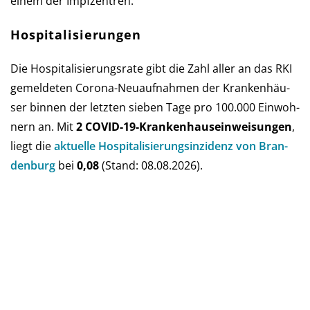
einem der Impfzentren.
Hospitalisierungen
Die Hospitalisierungsrate gibt die Zahl aller an das RKI
ge­mel­de­ten Corona-Neu­auf­nah­men der Kran­ken­häu­
ser bin­nen der letz­ten sie­ben Tage pro 100.000 Ein­woh­
nern an. Mit
2 COVID-19-Kranken­haus­ein­weisun­gen
,
liegt die
aktu­elle Hos­pi­ta­li­sie­rungs­in­zi­denz von Bran­
den­burg
bei
0,08
(Stand: 08.08.2026).