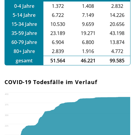
0-4 Jahre
1.372
1.408
2.832
5-14 Jahre
6.722
7.149
14.226
15-34 Jahre
10.530
9.659
20.656
35-59 Jahre
23.189
19.271
43.198
60-79 Jahre
6.904
6.800
13.874
80+ Jahre
2.839
1.916
4.772
gesamt
51.564
46.221
99.585
COVID-19 Todesfälle im Verlauf
450
375
300
225