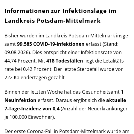
Informationen zur Infektionslage im
Landkreis Potsdam-Mittelmark
Bisher wurden im Landkreis Potsdam-Mittelmark ins­ge­
samt
99.585 COVID-19-Infek­tio­nen
er­fasst (Stand:
09.08.2026). Dies ent­spricht einer Infek­tions­rate von
44,74 Pro­zent. Mit
418 Todes­fällen
liegt die Let­a­li­täts­
rate bei 0,42 Pro­zent. Der letzte Sterbe­fall wurde vor
222 Kalender­tagen gezählt.
Binnen der letzten Woche hat das Ge­sund­heits­amt
1
Neu­in­fek­tion
er­fasst. Daraus er­gibt sich die
aktu­elle
7-Tage-Inzi­denz von 0,4
(An­zahl der Neu­er­kran­kun­gen
je 100.000 Ein­wohner).
Der erste Corona-Fall in Potsdam-Mittelmark wurde am