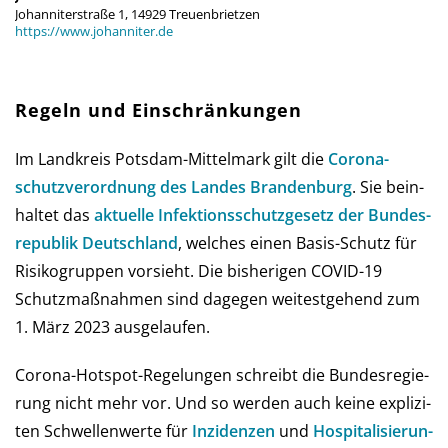
Johanniterstraße 1, 14929 Treuenbrietzen
https://www.johanniter.de
Regeln und Einschränkungen
Im Landkreis Potsdam-Mittelmark gilt die
Corona­
schutz­ver­ord­nung des Landes Bran­den­burg
. Sie be­in­
hal­tet das
aktu­elle Infe­ktions­schutz­ge­setz der Bun­des­
re­pub­lik Deutsch­land
, wel­ches einen Basis-Schutz für
Risi­ko­grup­pen vor­sieht. Die bis­he­ri­gen COVID-19
Schutz­maß­nah­men sind da­ge­gen wei­test­gehend zum
1. März 2023 ausgelaufen.
Corona-Hot­spot-Regelungen schreibt die Bun­des­re­gie­
rung nicht mehr vor. Und so wer­den auch keine ex­pli­zi­
ten Schwel­len­werte für
Inzi­den­zen
und
Hos­pi­ta­li­sie­run­