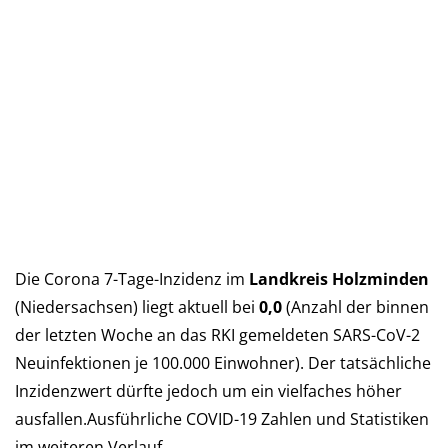
Die Corona 7-Tage-Inzidenz im
Landkreis Holzminden
(Nie­der­sach­sen) liegt aktu­ell bei
0,0
(An­zahl der bin­nen
der letz­ten Woche an das RKI ge­mel­deten SARS-CoV-2
Neu­in­fek­tio­nen je 100.000 Ein­woh­ner). Der tat­säch­liche
In­zi­denz­wert dürf­te je­doch um ein viel­faches höher
aus­fal­len.Aus­führ­liche COVID-19 Zah­len und Sta­tis­ti­ken
im wei­teren Verlauf…