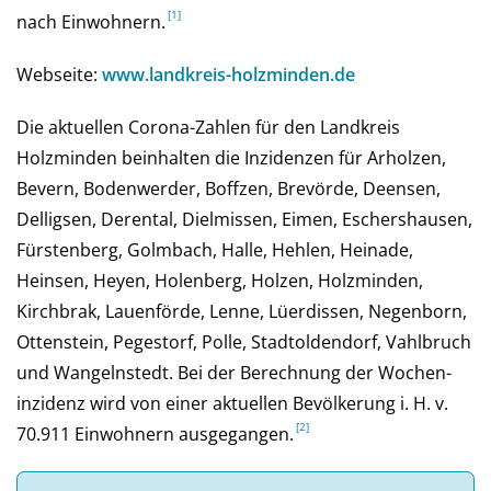
nach Einwohnern.
Webseite:
www.landkreis-holzminden.de
Die aktuellen Corona-Zahlen für den Landkreis
Holzminden beinhalten die Inzidenzen für Arholzen,
Bevern, Bodenwerder, Boffzen, Brevörde, Deensen,
Delligsen, Derental, Dielmissen, Eimen, Eschershausen,
Fürstenberg, Golmbach, Halle, Hehlen, Heinade,
Heinsen, Heyen, Holenberg, Holzen, Holzminden,
Kirchbrak, Lauenförde, Lenne, Lüerdissen, Negenborn,
Ottenstein, Pegestorf, Polle, Stadtoldendorf, Vahlbruch
und Wangelnstedt. Bei der Be­rech­nung der Wochen­
inzi­denz wird von einer aktu­el­len Be­völ­ke­rung i. H. v.
70.911 Ein­woh­nern aus­ge­gan­gen.