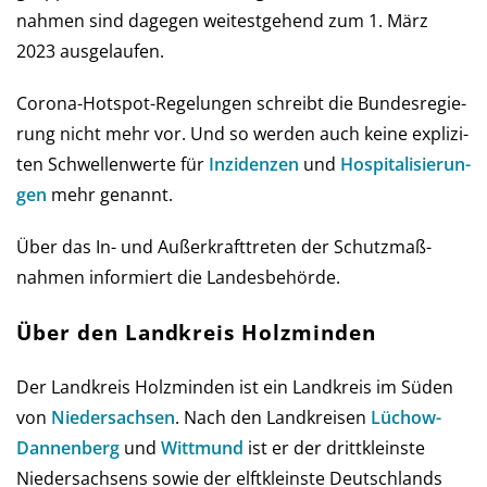
nah­men sind da­ge­gen wei­test­gehend zum 1. März
2023 ausgelaufen.
Corona-Hot­spot-Regelungen schreibt die Bun­des­re­gie­
rung nicht mehr vor. Und so wer­den auch keine ex­pli­zi­
ten Schwel­len­werte für
Inzi­den­zen
und
Hos­pi­ta­li­sie­run­
gen
mehr genannt.
Über das In- und Außer­kraft­treten der Schutz­maß­
nahmen infor­miert die Landes­behörde.
Über den Landkreis Holzminden
Der Landkreis Holzminden ist ein Landkreis im Süden
von
Nie­der­sach­sen
. Nach den Landkreisen
Lüchow-
Dannenberg
und
Wittmund
ist er der drittkleinste
Niedersachsens sowie der elftkleinste Deutschlands