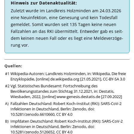
Hinweis zur Daten­aktuali­tät:
Zu­letzt wurde im Landkreis Holzminden am 24.03.2026
eine Neu­in­fek­tion, eine Ge­ne­sung und kein Todes­fall
ge­mel­det. So­mit wur­den seit 135 Tagen keine neuen
Fall­zahlen an das RKI über­mittelt. Ent­weder gab es seit­
dem kei­nen neuen Fall oder es liegt eine Melde­ver­zö­ge­
rung vor.
Quellen:
Wikipedia-Autoren: Landkreis Holzminden, in: Wikipedia, Die freie
Enzyklopädie, [online]
de.wikipedia.org
[21.05.2021],
CC-BY-SA 3.0
Vgl. Statistisches Bundesamt: Fortschreibung des
Bevölkerungsstandes zum Stichtag 31.12.2021, in: Destatis,
Wiesbaden, 2022, [online]
www-genesis.destatis.de
[27.09.2022]
Fallzahlen Deutschland: Robert Koch-Institut (RKI): SARS-CoV-2
Infektionen in Deutschland, Berlin: Zenodo,
doi:
10.5281/zenodo.6610660
,
CC BY 4.0
Impfdaten Deutschland: Robert Koch-Institut (RKI): SARS-CoV-2
Infektionen in Deutschland, Berlin: Zenodo,
doi:
10.5281/zenodo.5126652
,
CC BY 4.0