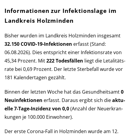
Informationen zur Infektionslage im
Landkreis Holzminden
Bisher wurden im Landkreis Holzminden ins­ge­samt
32.150 COVID-19-Infek­tio­nen
er­fasst (Stand:
06.08.2026). Dies ent­spricht einer Infek­tions­rate von
45,34 Pro­zent. Mit
222 Todes­fällen
liegt die Let­a­li­täts­
rate bei 0,69 Pro­zent. Der letzte Sterbe­fall wurde vor
181 Kalender­tagen gezählt.
Binnen der letzten Woche hat das Ge­sund­heits­amt
0
Neu­in­fek­tio­nen
er­fasst. Daraus er­gibt sich die
aktu­
elle 7-Tage-Inzi­denz von 0,0
(An­zahl der Neu­er­kran­
kun­gen je 100.000 Ein­wohner).
Der erste Corona-Fall in Holzminden wurde am 12.