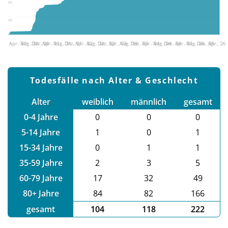
80
40
Apr.. '20
Aug.. '20
Dez.. '20
Apr.. '21
Aug.. '21
Dez.. '21
Apr.. '22
Aug.. '22
Dez.. '22
Apr.. '23
Aug.. '23
Dez.. '23
Apr.. '24
Aug.. '24
Dez.. '24
Apr.. '25
Aug.. '25
Dez.. '25
Apr.. '26
Todesfälle nach Alter & Geschlecht
Alter
weiblich
männlich
gesamt
0-4 Jahre
0
0
0
5-14 Jahre
1
0
1
15-34 Jahre
0
1
1
35-59 Jahre
2
3
5
60-79 Jahre
17
32
49
80+ Jahre
84
82
166
gesamt
104
118
222