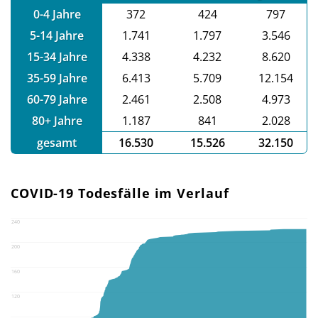
0-4 Jahre
372
424
797
5-14 Jahre
1.741
1.797
3.546
15-34 Jahre
4.338
4.232
8.620
35-59 Jahre
6.413
5.709
12.154
60-79 Jahre
2.461
2.508
4.973
80+ Jahre
1.187
841
2.028
gesamt
16.530
15.526
32.150
COVID-19 Todesfälle im Verlauf
240
200
160
120