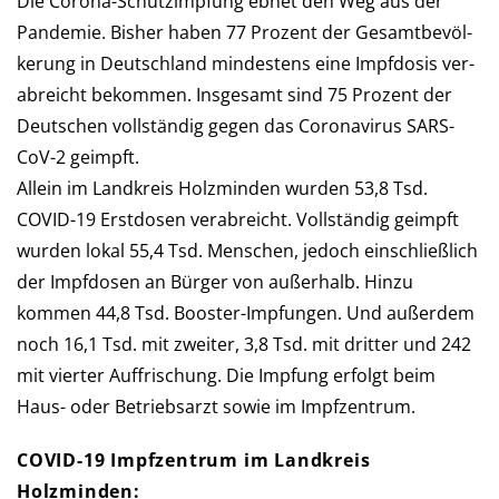
Die Corona-Schutzimpfung ebnet den Weg aus der
Pan­de­mie. Bis­her haben 77 Pro­zent der Ge­samt­be­völ­
ke­rung in Deutsch­land min­des­tens eine Impf­dosis ver­
ab­reicht be­kommen. Ins­ge­samt sind 75 Pro­zent der
Deutschen voll­stän­dig gegen das Corona­virus SARS-
CoV-2 geimpft.
Allein im Landkreis Holzminden wur­den 53,8 Tsd.
COVID-19 Erst­dosen verabreicht. Voll­stän­dig ge­impft
wurden lokal 55,4 Tsd. Men­schen, je­doch ein­schließ­lich
der Impf­do­sen an Bür­ger von außerhalb. Hinzu
kommen 44,8 Tsd. Booster-Impfungen. Und außer­dem
noch 16,1 Tsd. mit zwei­ter, 3,8 Tsd. mit drit­ter und 242
mit vier­ter Auf­frischung. Die Imp­fung er­folgt beim
Haus- oder Betriebs­arzt so­wie im Impfzentrum.
COVID-19 Impfzentrum im Landkreis
Holzminden: