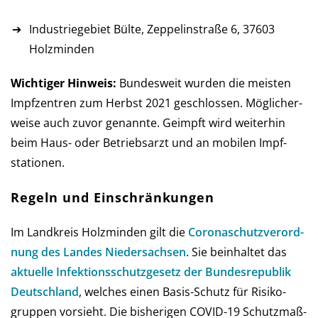
Industriegebiet Bülte, Zeppelinstraße 6, 37603
Holzminden
Wichtiger Hinweis:
Bundesweit wurden die meisten
Impf­zen­tren zum Herbst 2021 ge­schlos­sen. Mög­licher­
weise auch zu­vor ge­nannte. Ge­impft wird weiter­hin
beim Haus- oder Betriebs­arzt und an mobilen Impf­
stationen.
Regeln und Einschränkungen
Im Landkreis Holzminden gilt die
Corona­schutz­ver­ord­
nung des Landes Nie­der­sach­sen
. Sie be­in­hal­tet das
aktu­elle Infe­ktions­schutz­ge­setz der Bun­des­re­pub­lik
Deutsch­land
, wel­ches einen Basis-Schutz für Risi­ko­
grup­pen vor­sieht. Die bis­he­ri­gen COVID-19 Schutz­maß­