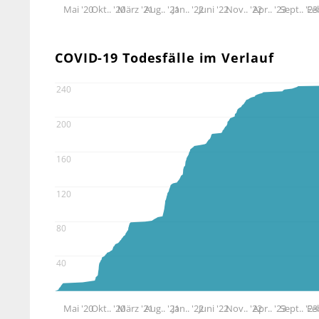
Mai '20
Okt.. '20
März '21
Aug.. '21
Jan.. '22
Juni '22
Nov.. '22
Apr.. '23
Sept.. '23
Feb
COVID-19 Todesfälle im Verlauf
240
200
160
120
80
40
Mai '20
Okt.. '20
März '21
Aug.. '21
Jan.. '22
Juni '22
Nov.. '22
Apr.. '23
Sept.. '23
Feb