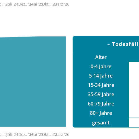
.. '24
Juli '24
Dez.. '24
Mai '25
Okt.. '25
März '26
Todesfäl
Alter
0-4 Jahre
5-14 Jahre
15-34 Jahre
35-59 Jahre
60-79 Jahre
80+ Jahre
gesamt
.. '24
Juli '24
Dez.. '24
Mai '25
Okt.. '25
März '26