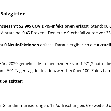
Salzgitter
ins­ge­samt
52.905 COVID-19-Infek­tio­nen
er­fasst (Stand: 08.
­li­täts­rate bei 0,45 Pro­zent. Der letzte Sterbe­fall wurde vor 
amt
0 Neu­in­fek­tio­nen
er­fasst. Daraus er­gibt sich die
aktu­el
ärz 2020 ge­mel­det. Mit einer Inzi­denz von 1.971,2 hatte di
e­samt 501 Tagen lag der Inzi­denz­wert bei über 100. Zu­letzt a
t Salzgitter:
 Grund­im­mu­ni­sie­run­gen, 15 Auf­fri­schun­gen, 69 zweite, 0 