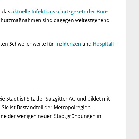
et das
aktu­elle Infe­ktions­schutz­ge­setz der Bun­
 Schutz­maß­nah­men sind da­ge­gen wei­test­gehend
­ten Schwel­len­werte für
Inzi­den­zen
und
Hos­pi­ta­li­
eie Stadt ist Sitz der Salzgitter AG und bildet mit
Sie ist Bestandteil der Metropolregion
 eine der wenigen neuen Stadtgründungen in