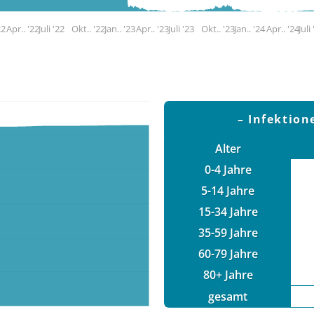
22
Apr.. '22
Juli '22
Okt.. '22
Jan.. '23
Apr.. '23
Juli '23
Okt.. '23
Jan.. '24
Apr.. '24
Juli
Infektion
Alter
0-4 Jahre
5-14 Jahre
15-34 Jahre
35-59 Jahre
60-79 Jahre
80+ Jahre
gesamt