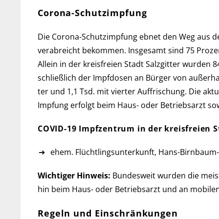
Corona-Schutzimpfung
Die Corona-Schutzimpfung ebnet den Weg aus der Pa
ver­ab­reicht be­kommen. Ins­ge­samt sind 75 Pro­
Allein in der kreis­freien Stadt Salzgitter wur­den 
schließ­lich der Impf­do­sen an Bür­ger von außer
ter und 1,1 Tsd. mit vier­ter Auf­frischung. Die aktu
Imp­fung er­folgt beim Haus- oder Betriebs­arzt s
COVID-19 Impfzentrum in der kreis­freien S
ehem. Flüchtlingsunterkunft, Hans-Birnbaum-S
Wichtiger Hinweis:
Bundesweit wurden die meisten
hin beim Haus- oder Betriebs­arzt und an mobilen
Regeln und Einschränkungen