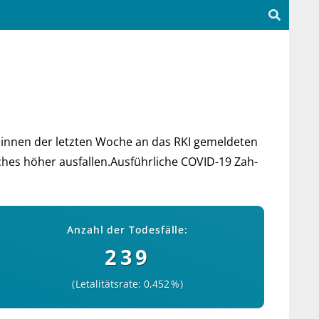
bin­nen der letz­ten Woche an das RKI ge­mel­deten
faches höher aus­fal­len.Aus­führ­liche COVID-19 Zah­
Anzahl der Todesfälle:
239
Letalitätsrate: 0,452 %