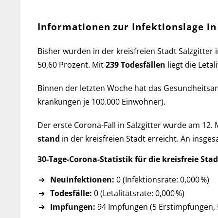
Informationen zur Infektionslage in 
Bisher wurden in der kreis­freien Stadt Salzgitter 
50,60 Pro­zent. Mit
239 Todes­fällen
liegt die Let­a
Binnen der letzten Woche hat das Ge­sund­heits­
kran­kun­gen je 100.000 Ein­wohner).
Der erste Corona-Fall in Salzgitter wurde am 12. M
stand
in der kreis­freien Stadt er­reicht. An ins­g
30-Tage-Corona-Statistik für die kreis­freie Stad
Neuinfektionen:
0 (Infektionsrate: 0,000 %)
Todesfälle:
0 (Letalitätsrate: 0,000 %)
Impfungen:
94 Impfungen (5 Erst­imp­fun­gen, 5