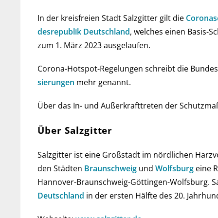
In der kreis­freien Stadt Salzgitter gilt die
Corona­s
des­re­pub­lik Deutsch­land
, wel­ches einen Basis-Sc
zum 1. März 2023 ausgelaufen.
Corona-Hot­spot-Regelungen schreibt die Bun­des­re
sie­run­gen
mehr genannt.
Über das In- und Außer­kraft­treten der Schutz­m
Über Salzgitter
Salzgitter ist eine Großstadt im nördlichen Har
den Städten
Braunschweig
und
Wolfsburg
eine R
Hannover-Braunschweig-Göttingen-Wolfsburg. Sal
Deutschland
in der ersten Hälfte des 20. Jahrhun