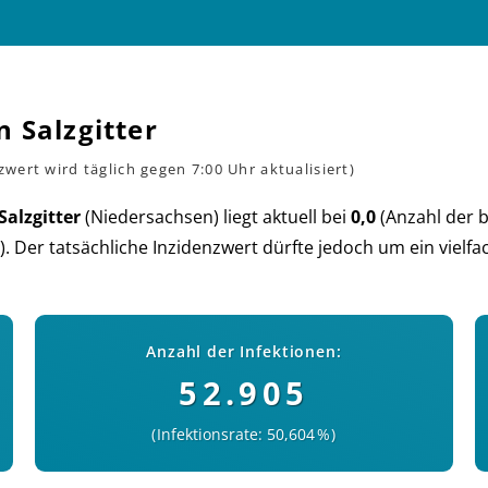
 Salzgitter
Salzgitter
(Nie­der­sach­sen) liegt aktu­ell bei
0,0
(An­zahl der 
. Der tat­säch­liche In­zi­denz­wert dürf­te je­doch um ein viel­
Anzahl der Infektionen:
52.905
Infektionsrate: 50,604 %