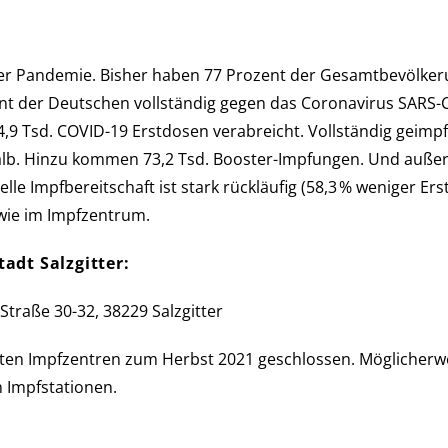
n­de­mie. Bis­her haben 77 Pro­zent der Ge­samt­be­völ­ke­ru
zent der Deutschen voll­stän­dig gegen das Corona­virus SARS-
84,9 Tsd. COVID-19 Erst­dosen verabreicht. Voll­stän­dig ge­im
halb. Hinzu kommen 73,2 Tsd. Booster-Impfungen. Und außer­de
­elle Impf­be­reit­schaft ist stark rückläufig (58,3 % weni­ger Er
o­wie im Impfzentrum.
tadt Salzgitter:
traße 30-32, 38229 Salzgitter
 Impf­zen­tren zum Herbst 2021 ge­schlos­sen. Mög­licher­we
 Impf­stationen.