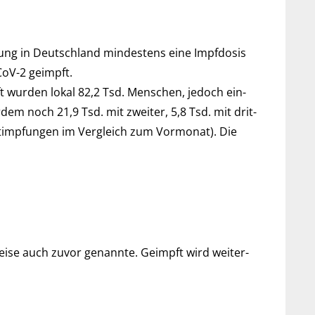
ng in Deutsch­land min­des­tens eine Impf­dosis
CoV-2 geimpft.
pft wurden lokal 82,2 Tsd. Men­schen, je­doch ein­
m noch 21,9 Tsd. mit zwei­ter, 5,8 Tsd. mit drit­
st­imp­fun­gen im Ver­gleich zum Vor­mo­nat). Die
ise auch zu­vor ge­nannte. Ge­impft wird weiter­