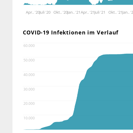
Apr.. '20
Juli '20
Okt.. '20
Jan.. '21
Apr.. '21
Juli '21
Okt.. '21
Jan.. '
COVID-19 Infektionen im Verlauf
60.000
50.000
40.000
30.000
20.000
10.000