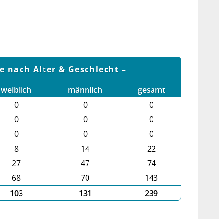
le nach Alter & Geschlecht
weiblich
männlich
gesamt
0
0
0
0
0
0
0
0
0
8
14
22
27
47
74
68
70
143
103
131
239