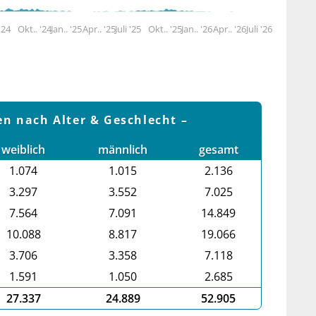
 '24
Okt.. '24
Jan.. '25
Apr.. '25
Juli '25
Okt.. '25
Jan.. '26
Apr.. '26
Juli '26
en nach Alter & Geschlecht
weiblich
männlich
gesamt
1.074
1.015
2.136
3.297
3.552
7.025
7.564
7.091
14.849
10.088
8.817
19.066
3.706
3.358
7.118
1.591
1.050
2.685
27.337
24.889
52.905