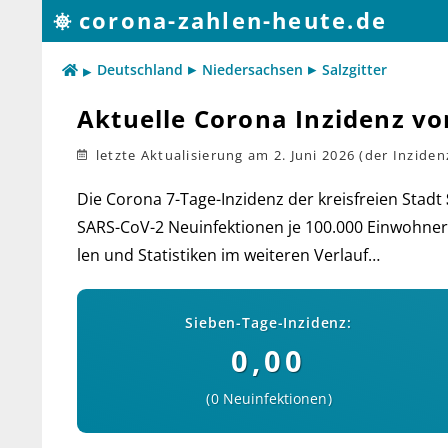
corona-zahlen-heute.de
Deutschland
Niedersachsen
Salzgitter
Aktuelle Corona Inzidenz von
letzte Aktualisierung
am 2. Juni 2026
Die Corona 7-Tage-Inzidenz der kreis­freien Stadt
SARS-CoV-2 Neu­in­fek­tio­nen je 100.000 Ein­woh­ner)
len und Sta­tis­ti­ken im wei­teren Verlauf…
Sieben-Tage-Inzidenz:
0,00
0 Neuinfektionen