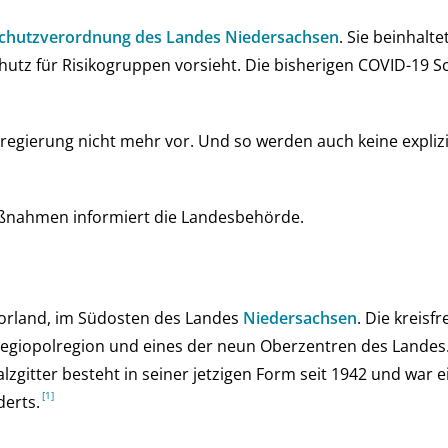
chutz­ver­ord­nung des Landes Nie­der­sach­sen
. Sie be­in­hal­t
hutz für Risi­ko­grup­pen vor­sieht. Die bis­he­ri­gen COVID-19
­gie­rung nicht mehr vor. Und so wer­den auch keine ex­pli­zi
aß­nahmen infor­miert die Landes­behörde.
zvorland, im Südosten des Landes
Nie­der­sach­sen
. Die kreisfr
egiopolregion und eines der neun Oberzentren des Landes. 
zgitter besteht in seiner jetzigen Form seit 1942 und war
derts.