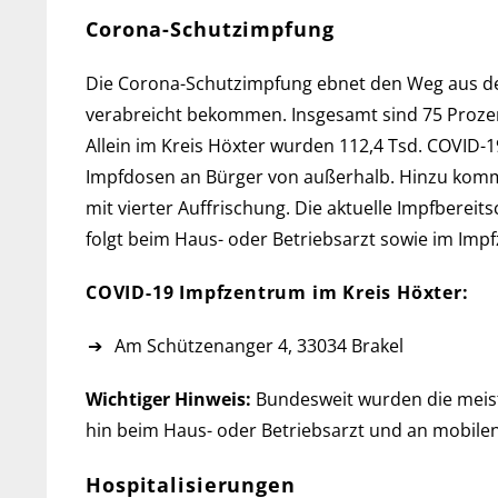
Corona-Schutzimpfung
Die Corona-Schutzimpfung ebnet den Weg aus der Pa
ver­ab­reicht be­kommen. Ins­ge­samt sind 75 Pro­
Allein im Kreis Höxter wur­den 112,4 Tsd. COVID-19 
Impf­do­sen an Bür­ger von außerhalb. Hinzu komme
mit vier­ter Auf­frischung. Die aktu­elle Impf­be­re
folgt beim Haus- oder Betriebs­arzt so­wie im Imp
COVID-19 Impfzentrum im Kreis Höxter:
Am Schützenanger 4, 33034 Brakel
Wichtiger Hinweis:
Bundesweit wurden die meisten
hin beim Haus- oder Betriebs­arzt und an mobilen
Hospitalisierungen