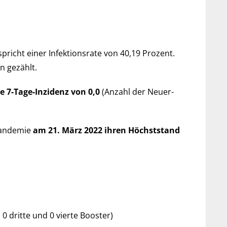
spricht einer Infek­tions­rate von 40,19 Pro­zent.
en gezählt.
le 7-Tage-Inzi­denz von 0,0
(An­zahl der Neu­er­
an­de­mie
am 21. März 2022 ihren Höchst­stand
, 0 dritte und 0 vierte Booster)