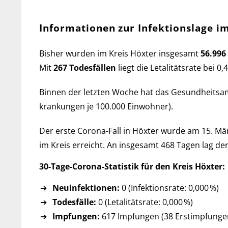
Informationen zur Infektionslage i
Bisher wurden im Kreis Höxter ins­ge­samt
56.996
Mit
267 Todes­fällen
liegt die Let­a­li­täts­rate bei
Binnen der letzten Woche hat das Ge­sund­heits­
kran­kun­gen je 100.000 Ein­wohner).
Der erste Corona-Fall in Höxter wurde am 15. März
im Kreis er­reicht. An ins­ge­samt 468 Tagen lag der
30-Tage-Corona-Statistik für den Kreis Höxter:
Neuinfektionen:
0 (Infektionsrate: 0,000 %)
Todesfälle:
0 (Letalitätsrate: 0,000 %)
Impfungen:
617 Impfungen (38 Erst­imp­fun­gen,