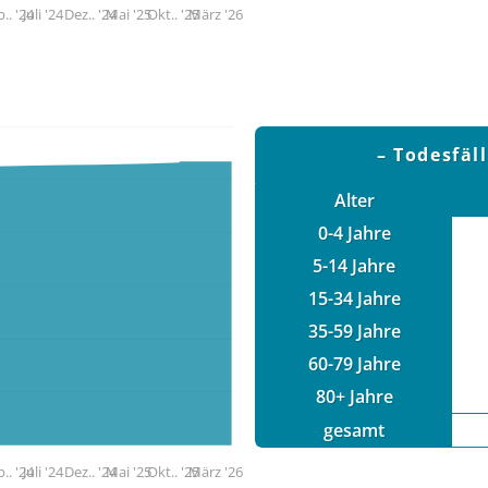
.. '24
Juli '24
Dez.. '24
Mai '25
Okt.. '25
März '26
Todesfäl
Alter
0-4 Jahre
5-14 Jahre
15-34 Jahre
35-59 Jahre
60-79 Jahre
80+ Jahre
gesamt
.. '24
Juli '24
Dez.. '24
Mai '25
Okt.. '25
März '26