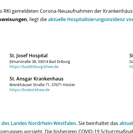
as RKI ge­mel­de­ten Corona-Neu­auf­nah­men der Kran­ken­häu­s
n­weisun­gen
, liegt die
aktu­elle Hos­pi­ta­li­sie­rungs­in­zi­denz
St. Josef Hospital
S
Elmarstraße 38, 33014 Bad Driburg
Da
https://baddriburg.khwe.de
ht
St. Ansgar Krankenhaus
Brenkhäuser Straße 71, 37671 Höxter
https://brakel.khwe.de
g des Landes Nord­rhein-West­falen
. Sie be­in­hal­tet das
aktu­e
­ko­grup­pen vor­sieht. Die bis­he­ri­gen COVID-19 Schutz­maß­