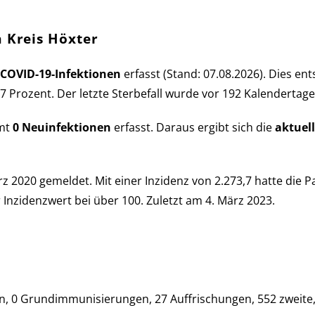
m Kreis Höxter
 COVID-19-Infek­tio­nen
er­fasst (Stand: 07.08.2026). Dies ent­
 0,47 Pro­zent. Der letzte Sterbe­fall wurde vor 192 Kalender­tag
amt
0 Neu­in­fek­tio­nen
er­fasst. Daraus er­gibt sich die
aktu­el
 2020 ge­mel­det. Mit einer Inzi­denz von 2.273,7 hatte die P
 Inzi­denz­wert bei über 100. Zu­letzt am 4. März 2023.
 0 Grund­im­mu­ni­sie­run­gen, 27 Auf­fri­schun­gen, 552 zweite