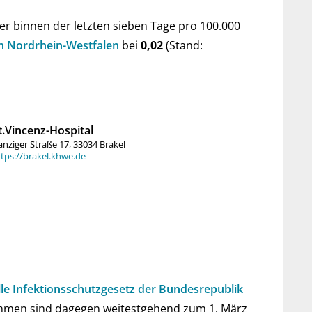
er bin­nen der letz­ten sie­ben Tage pro 100.000
 von Nord­rhein-West­falen
bei
0,02
(Stand:
t.Vincenz-Hospital
nziger Straße 17, 33034 Brakel
tps://brakel.khwe.de
lle Infe­ktions­schutz­ge­setz der Bun­des­re­pub­lik
nah­men sind da­ge­gen wei­test­gehend zum 1. März