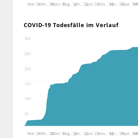
Mai '20
Okt.. '20
März '21
Aug.. '21
Jan.. '22
Juni '22
Nov.. '22
Apr.. '23
Sept.. '23
Feb
COVID-19 Todesfälle im Verlauf
300
250
200
150
100
50
Mai '20
Okt.. '20
März '21
Aug.. '21
Jan.. '22
Juni '22
Nov.. '22
Apr.. '23
Sept.. '23
Feb