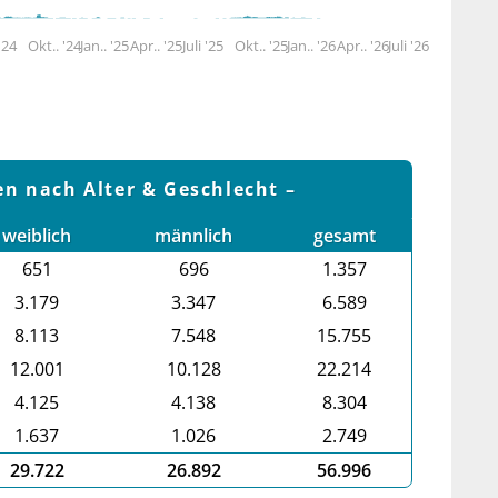
 '24
Okt.. '24
Jan.. '25
Apr.. '25
Juli '25
Okt.. '25
Jan.. '26
Apr.. '26
Juli '26
en nach Alter & Geschlecht
weiblich
männlich
gesamt
651
696
1.357
3.179
3.347
6.589
8.113
7.548
15.755
12.001
10.128
22.214
4.125
4.138
8.304
1.637
1.026
2.749
29.722
26.892
56.996