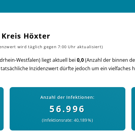
 Kreis Höxter
­rhein-West­falen) liegt aktu­ell bei
0,0
(An­zahl der bin­nen d
 tat­säch­liche In­zi­denz­wert dürf­te je­doch um ein viel­faches
Anzahl der Infektionen:
56.996
Infektionsrate: 40,189 %