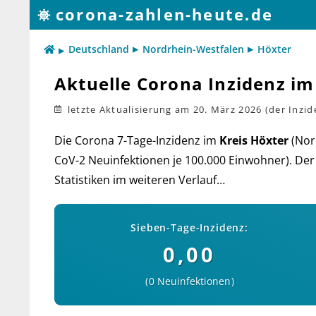
corona-zahlen-heute.de
Deutschland
Nordrhein-Westfalen
Höxter
Aktuelle Corona Inzidenz im
letzte Aktualisierung
am 20. März 2026
Die Corona 7-Tage-Inzidenz im
Kreis Höxter
(Nord
CoV-2 Neu­in­fek­tio­nen je 100.000 Ein­woh­ner). Der
Sta­tis­ti­ken im wei­teren Verlauf…
Sieben-Tage-Inzidenz:
0,00
0 Neuinfektionen