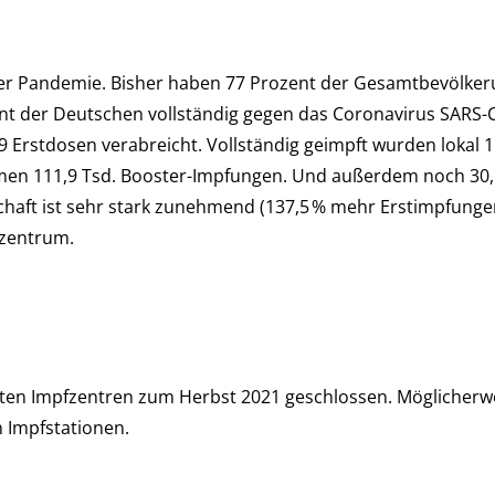
n­de­mie. Bis­her haben 77 Pro­zent der Ge­samt­be­völ­ke­ru
zent der Deutschen voll­stän­dig gegen das Corona­virus SARS-
Erst­dosen verabreicht. Voll­stän­dig ge­impft wurden lokal 11
n 111,9 Tsd. Booster-Impfungen. Und außer­dem noch 30,1 Tsd
it­schaft ist sehr stark zunehmend (137,5 % mehr Erst­imp­fun­g
fzentrum.
 Impf­zen­tren zum Herbst 2021 ge­schlos­sen. Mög­licher­we
 Impf­stationen.