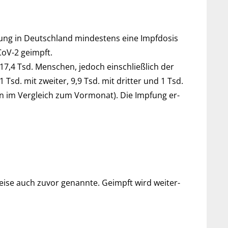
ng in Deutsch­land min­des­tens eine Impf­dosis
CoV-2 geimpft.
7,4 Tsd. Men­schen, je­doch ein­schließ­lich der
. mit zwei­ter, 9,9 Tsd. mit drit­ter und 1 Tsd.
en im Ver­gleich zum Vor­mo­nat). Die Imp­fung er­
ise auch zu­vor ge­nannte. Ge­impft wird weiter­