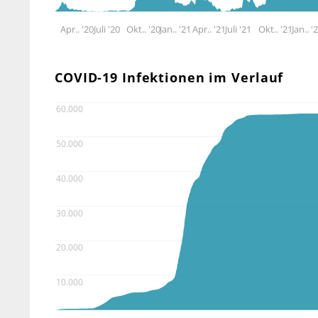
Apr.. '20
Juli '20
Okt.. '20
Jan.. '21
Apr.. '21
Juli '21
Okt.. '21
Jan.. '
COVID-19 Infektionen im Verlauf
60.000
50.000
40.000
30.000
20.000
10.000