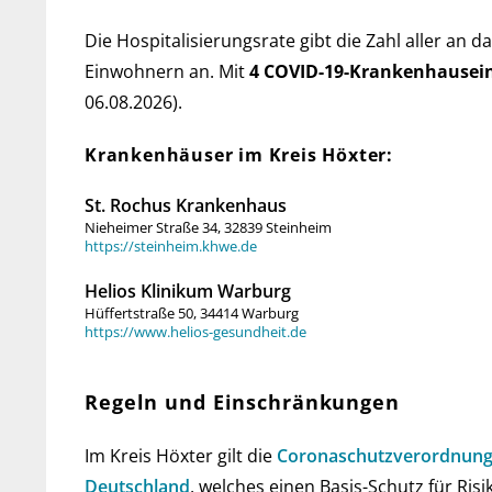
Die Hospitalisierungsrate gibt die Zahl aller an d
Ein­woh­nern an. Mit
4 COVID-19-Kranken­haus­ei
06.08.2026).
Krankenhäuser im Kreis Höxter:
St. Rochus Krankenhaus
Nieheimer Straße 34, 32839 Steinheim
https://steinheim.khwe.de
Helios Klinikum Warburg
Hüffertstraße 50, 34414 Warburg
https://www.helios-gesundheit.de
Regeln und Einschränkungen
Im Kreis Höxter gilt die
Corona­schutz­ver­ord­nun
Deutsch­land
, wel­ches einen Basis-Schutz für Risi