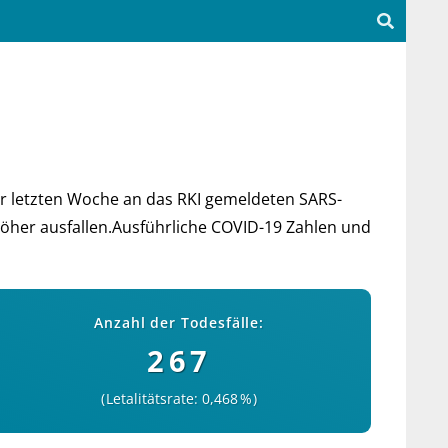
er letz­ten Woche an das RKI ge­mel­deten SARS-
 höher aus­fal­len.Aus­führ­liche COVID-19 Zah­len und
Anzahl der Todesfälle:
267
Letalitätsrate: 0,468 %