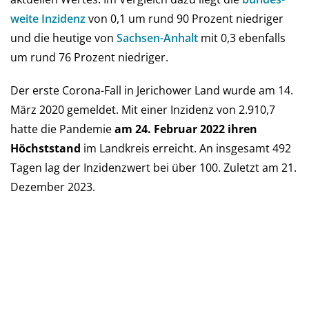
weite In­zi­denz
von 0,1 um rund 90 Pro­zent niedriger
und die heu­tige von
Sach­sen-An­halt
mit 0,3 eben­falls
um rund 76 Pro­zent niedriger.
Der erste Corona-Fall in Jerichower Land wurde am 14.
März 2020 ge­mel­det. Mit einer Inzi­denz von 2.910,7
hatte die Pan­de­mie
am 24. Februar 2022 ihren
Höchst­stand
im Landkreis er­reicht. An ins­ge­samt 492
Tagen lag der Inzi­denz­wert bei über 100. Zu­letzt am 21.
Dezember 2023.