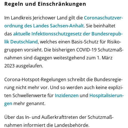
Regeln und Einschränkungen
Im Landkreis Jerichower Land gilt die
Corona­schutz­ver­
ord­nung des Landes Sach­sen-An­halt
. Sie be­in­hal­tet
das
aktu­elle Infe­ktions­schutz­ge­setz der Bun­des­re­pub­
lik Deutsch­land
, wel­ches einen Basis-Schutz für Risi­ko­
grup­pen vor­sieht. Die bis­he­ri­gen COVID-19 Schutz­maß­
nah­men sind da­ge­gen wei­test­gehend zum 1. März
2023 ausgelaufen.
Corona-Hot­spot-Regelungen schreibt die Bun­des­re­gie­
rung nicht mehr vor. Und so wer­den auch keine ex­pli­zi­
ten Schwel­len­werte für
Inzi­den­zen
und
Hos­pi­ta­li­sie­run­
gen
mehr genannt.
Über das In- und Außer­kraft­treten der Schutz­maß­
nahmen infor­miert die Landes­behörde.