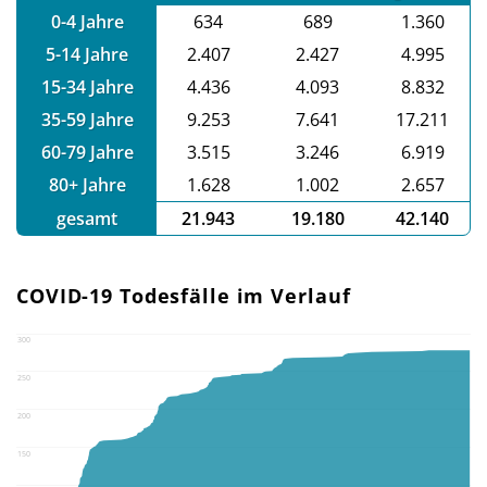
0-4 Jahre
634
689
1.360
5-14 Jahre
2.407
2.427
4.995
15-34 Jahre
4.436
4.093
8.832
35-59 Jahre
9.253
7.641
17.211
60-79 Jahre
3.515
3.246
6.919
80+ Jahre
1.628
1.002
2.657
gesamt
21.943
19.180
42.140
COVID-19 Todesfälle im Verlauf
300
250
200
150