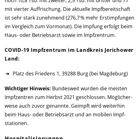
noch 10,8 Tsd. mit zwei­ter, 2,5 Tsd. mit drit­ter und 77
mit vier­ter Auf­frischung. Die aktu­elle Impf­be­reit­schaft
ist sehr stark zunehmend (276,7 % mehr Erst­imp­fun­gen
im Ver­gleich zum Vor­mo­nat). Die Imp­fung er­folgt beim
Haus- oder Betriebs­arzt so­wie im Impfzentrum.
COVID-19 Impfzentrum im Landkreis Jerichower
Land:
Platz des Friedens 1, 39288 Burg (bei Magdeburg)
Wichtiger Hinweis:
Bundesweit wurden die meisten
Impf­zen­tren zum Herbst 2021 ge­schlos­sen. Mög­licher­
weise auch zu­vor ge­nannte. Ge­impft wird weiter­hin
beim Haus- oder Betriebs­arzt und an mobilen Impf­
stationen.
Hospitalisierungen