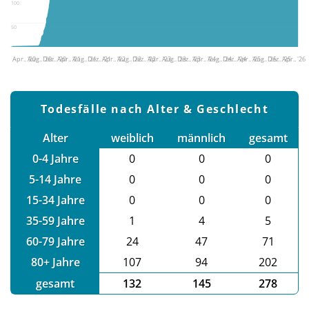
100
50
Apr.. '20
Aug.. '20
Dez.. '20
Apr.. '21
Aug.. '21
Dez.. '21
Apr.. '22
Aug.. '22
Dez.. '22
Apr.. '23
Aug.. '23
Dez.. '23
Apr.. '24
Aug.. '24
Dez.. '24
Apr.. '25
Aug.. '25
Dez.. '25
Apr.. '26
Todesfälle nach Alter & Geschlecht
Alter
weiblich
männlich
gesamt
0-4 Jahre
0
0
0
5-14 Jahre
0
0
0
15-34 Jahre
0
0
0
35-59 Jahre
1
4
5
60-79 Jahre
24
47
71
80+ Jahre
107
94
202
gesamt
132
145
278