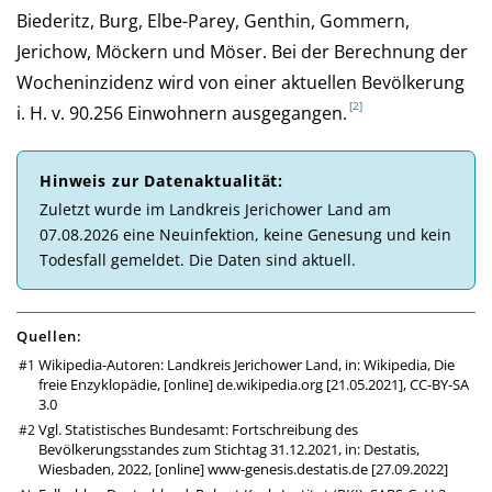
Biederitz, Burg, Elbe-Parey, Genthin, Gommern,
Jerichow, Möckern und Möser. Bei der Be­rech­nung der
Wochen­inzi­denz wird von einer aktu­el­len Be­völ­ke­rung
i. H. v. 90.256 Ein­woh­nern aus­ge­gan­gen.
Hinweis zur Daten­aktuali­tät:
Zu­letzt wurde im Landkreis Jerichower Land am
07.08.2026 eine Neu­in­fek­tion, keine Ge­ne­sung und kein
Todes­fall ge­mel­det. Die Daten sind aktuell.
Quellen:
Wikipedia-Autoren: Landkreis Jerichower Land, in: Wikipedia, Die
freie Enzyklopädie, [online]
de.wikipedia.org
[21.05.2021],
CC-BY-SA
3.0
Vgl. Statistisches Bundesamt: Fortschreibung des
Bevölkerungsstandes zum Stichtag 31.12.2021, in: Destatis,
Wiesbaden, 2022, [online]
www-genesis.destatis.de
[27.09.2022]