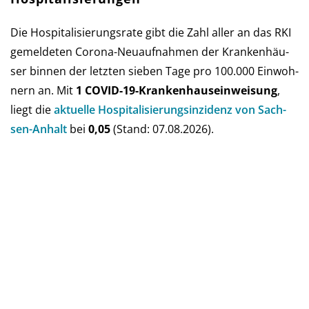
Die Hospitalisierungsrate gibt die Zahl aller an das RKI
ge­mel­de­ten Corona-Neu­auf­nah­men der Kran­ken­häu­
ser bin­nen der letz­ten sie­ben Tage pro 100.000 Ein­woh­
nern an. Mit
1 COVID-19-Kranken­haus­ein­weisung
,
liegt die
aktu­elle Hos­pi­ta­li­sie­rungs­in­zi­denz von Sach­
sen-An­halt
bei
0,05
(Stand: 07.08.2026).