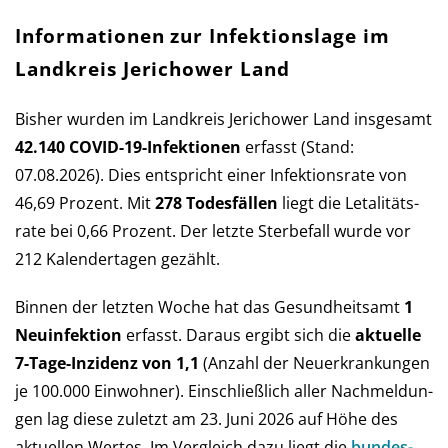
Informationen zur Infektionslage im
Landkreis Jerichower Land
Bisher wurden im Landkreis Jerichower Land ins­ge­samt
42.140 COVID-19-Infek­tio­nen
er­fasst (Stand:
07.08.2026). Dies ent­spricht einer Infek­tions­rate von
46,69 Pro­zent. Mit
278 Todes­fällen
liegt die Let­a­li­täts­
rate bei 0,66 Pro­zent. Der letzte Sterbe­fall wurde vor
212 Kalender­tagen gezählt.
Binnen der letzten Woche hat das Ge­sund­heits­amt
1
Neu­in­fek­tion
er­fasst. Daraus er­gibt sich die
aktu­elle
7-Tage-Inzi­denz von 1,1
(An­zahl der Neu­er­kran­kun­gen
je 100.000 Ein­wohner). Ein­schließ­lich aller Nach­mel­dun­
gen lag diese zu­letzt am 23. Juni 2026 auf Höhe des
aktu­el­len Wertes. Im Ver­gleich da­zu liegt die
bun­des­