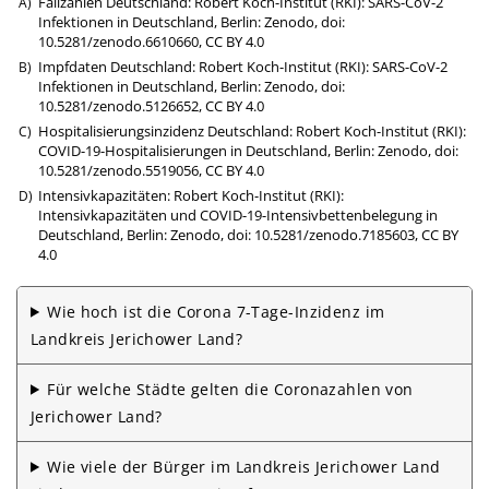
Fallzahlen Deutschland: Robert Koch-Institut (RKI): SARS-CoV-2
Infektionen in Deutschland, Berlin: Zenodo,
doi:
10.5281/zenodo.6610660
,
CC BY 4.0
Impfdaten Deutschland: Robert Koch-Institut (RKI): SARS-CoV-2
Infektionen in Deutschland, Berlin: Zenodo,
doi:
10.5281/zenodo.5126652
,
CC BY 4.0
Hospitalisierungsinzidenz Deutschland: Robert Koch-Institut (RKI):
COVID-19-Hospitalisierungen in Deutschland, Berlin: Zenodo,
doi:
10.5281/zenodo.5519056
,
CC BY 4.0
Intensivkapazitäten: Robert Koch-Institut (RKI):
Intensivkapazitäten und COVID-19-Intensivbettenbelegung in
Deutschland, Berlin: Zenodo,
doi: 10.5281/zenodo.7185603
,
CC BY
4.0
Wie hoch ist die Corona 7-Tage-Inzidenz im
Landkreis Jerichower Land?
Für welche Städte gelten die Corona­zahlen von
Jerichower Land?
Wie viele der Bürger im Landkreis Jerichower Land