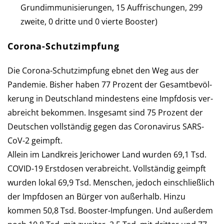
Grund­im­mu­ni­sie­run­gen, 15 Auf­fri­schun­gen, 299
zweite, 0 dritte und 0 vierte Booster)
Corona-Schutzimpfung
Die Corona-Schutzimpfung ebnet den Weg aus der
Pan­de­mie. Bis­her haben 77 Pro­zent der Ge­samt­be­völ­
ke­rung in Deutsch­land min­des­tens eine Impf­dosis ver­
ab­reicht be­kommen. Ins­ge­samt sind 75 Pro­zent der
Deutschen voll­stän­dig gegen das Corona­virus SARS-
CoV-2 geimpft.
Allein im Landkreis Jerichower Land wur­den 69,1 Tsd.
COVID-19 Erst­dosen verabreicht. Voll­stän­dig ge­impft
wurden lokal 69,9 Tsd. Men­schen, je­doch ein­schließ­lich
der Impf­do­sen an Bür­ger von außerhalb. Hinzu
kommen 50,8 Tsd. Booster-Impfungen. Und außer­dem