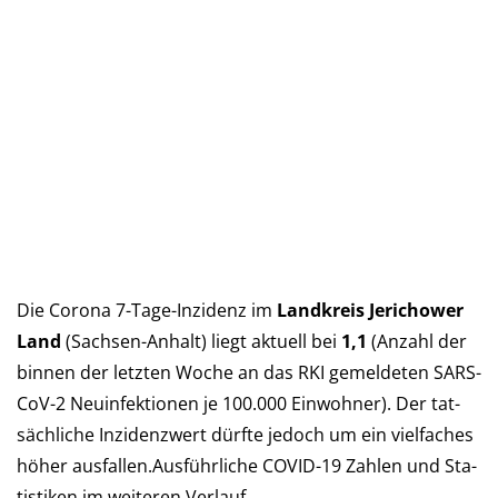
Die Corona 7-Tage-Inzidenz im
Landkreis Jerichower
Land
(Sach­sen-An­halt) liegt aktu­ell bei
1,1
(An­zahl der
bin­nen der letz­ten Woche an das RKI ge­mel­deten SARS-
CoV-2 Neu­in­fek­tio­nen je 100.000 Ein­woh­ner). Der tat­
säch­liche In­zi­denz­wert dürf­te je­doch um ein viel­faches
höher aus­fal­len.Aus­führ­liche COVID-19 Zah­len und Sta­
tis­ti­ken im wei­teren Verlauf…